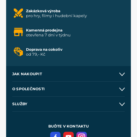
Zakázková výroba
pro hry, filmy i hudební kapely
Kamenná prodejna
otevřena 7 dní v týdnu
Doprava na cokoliv
od 79,- Kč
JAK NAKOUPIT
Kontakt a prodejny
O SPOLEČNOSTI
Obchodní podmínky
O nás
SLUŽBY
Velkoobchod
Naše dílny
Nákup na splátky
Zakázková výroba
Pro média
Meče pro Kingdom Come
BUĎTE V KONTAKTU
Volná místa
Filmový merch