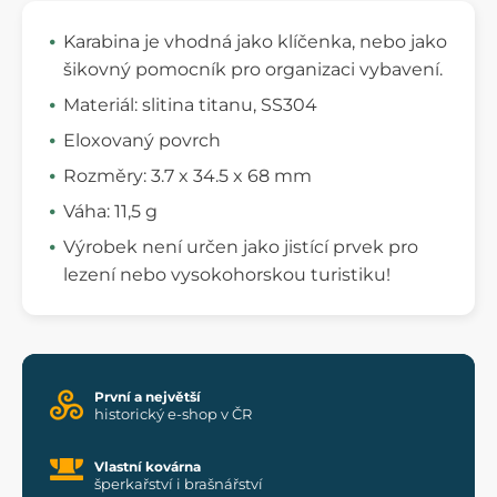
Karabina je vhodná jako klíčenka, nebo jako
šikovný pomocník pro organizaci vybavení.
Materiál: slitina titanu, SS304
Eloxovaný povrch
Rozměry: 3.7 x 34.5 x 68 mm
Váha: 11,5 g
Výrobek není určen jako jistící prvek pro
lezení nebo vysokohorskou turistiku!
První a největší
historický e-shop v ČR
Vlastní kovárna
šperkařství i brašnářství