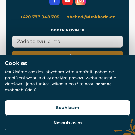
Blog
+420 777 948 705
obchod@drakkaria.cz
ODBĚR NOVINEK
ODEBÍRAT
Cookies
Používáme cookies, abychom Vám umožnili pohodlné
prohlížení webu a díky analýze provozu webu neustále
zlepšovali jeho funkce, výkon a použitelnost.
ochrana
osobních údajů
© Všechna práva vyhrazena. www.drakkaria.cz 2007-2026.
Powered by
Simplia.cz
, protected by reCAPTCHA.
Souhlasím
Nesouhlasím