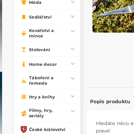
Móda
Sedlářství
Kovářství a
mince
Stolování
Home decor
Táboření a
řemesla
Hry a knihy
Popis produktu
Filmy, hry,
seriály
Hledáte něco ex
České království
pravé!