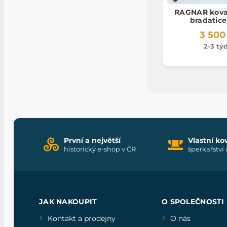
RAGNAR kova
bradatice
3 500
2-3 tý
První a největší
Vlastní ko
historický e-shop v ČR
šperkařství 
JAK NAKOUPIT
O SPOLEČNOSTI
Kontakt a prodejny
O nás