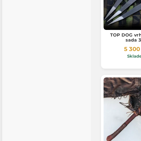
TOP DOG vrh
sada 3
5 300
Sklad