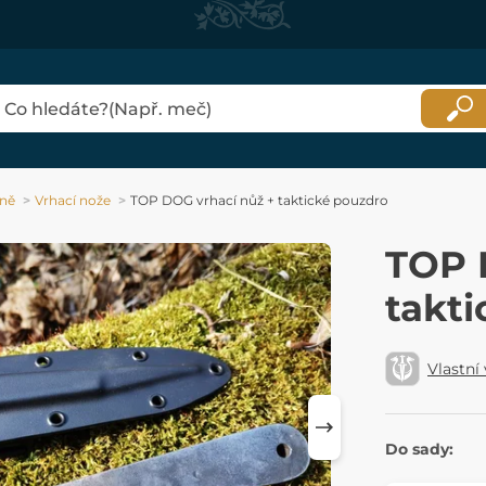
aně
Vrhací nože
TOP DOG vrhací nůž + taktické pouzdro
TOP 
takt
Vlastní
Do sady: