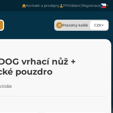
|
Kontakt a prodejny
Přihlášení
Registrace
0
Prázdný košík
CZK
DOG vrhací nůž +
ické pouzdro
 výroba