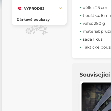
délka: 25 cm
VÝPRODEJ
tloušťka: 8 m
Dárkové poukazy
váha: 280 g
materiál: pru
sada 1 kus
Taktické pouzd
Souvisejíc