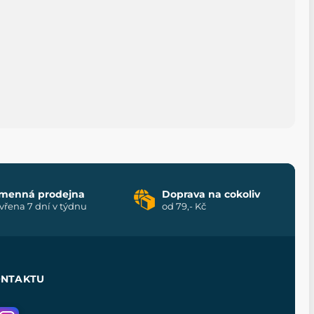
menná prodejna
Doprava na cokoliv
vřena 7 dní v týdnu
od 79,- Kč
ONTAKTU