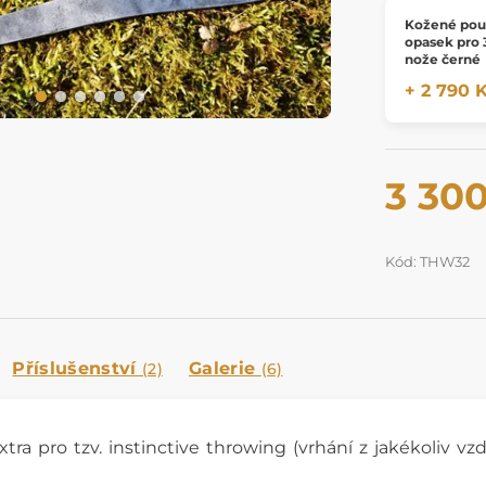
Kožené pou
opasek pro 
nože černé
+ 2 790 
3 30
Kód: THW32
Příslušenství
Galerie
(2)
(6)
tra pro tzv.
instinctive throwing (vrhání z jakékoliv v