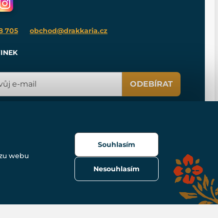
8 705
obchod@drakkaria.cz
INEK
ODEBÍRAT
Souhlasím
ozu webu
Nesouhlasím