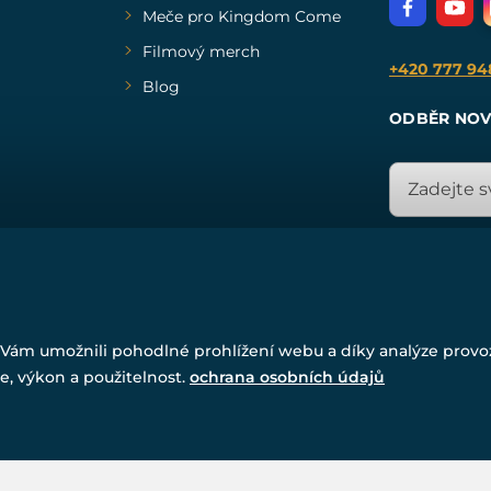
Meče pro Kingdom Come
Filmový merch
+420 777 94
Blog
ODBĚR NOV
© Všechna práva vyhrazena. www.drakkaria.cz 2007-2026.
Vám umožnili pohodlné prohlížení webu a díky analýze prov
Powered by
Simplia.cz
, protected by reCAPTCHA.
e, výkon a použitelnost.
ochrana osobních údajů