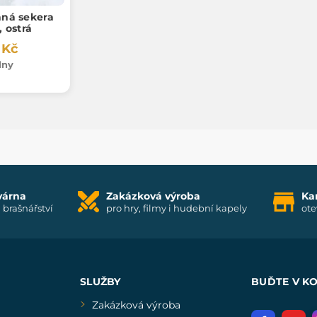
ná sekera
, ostrá
 Kč
dny
várna
Zakázková výroba
Ka
i brašnářství
pro hry, filmy i hudební kapely
ote
SLUŽBY
BUĎTE V K
Zakázková výroba