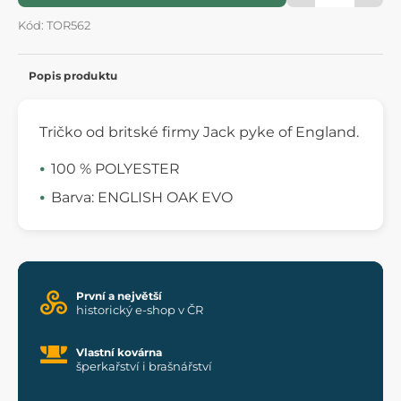
Kód: TOR562
Popis produktu
Tričko od britské firmy Jack pyke of England.
100 % POLYESTER
Barva: ENGLISH OAK EVO
První a největší
historický e-shop v ČR
Vlastní kovárna
šperkařství i brašnářství