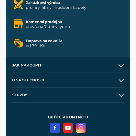
Zakázková výroba
pro hry, filmy i hudební kapely
Kamenná prodejna
otevřena 7 dní v týdnu
Doprava na cokoliv
od 79,- Kč
JAK NAKOUPIT
Kontakt a prodejny
O SPOLEČNOSTI
Obchodní podmínky
O nás
SLUŽBY
Velkoobchod
Naše dílny
Nákup na splátky
Zakázková výroba
Pro média
Meče pro Kingdom Come
BUĎTE V KONTAKTU
Volná místa
Filmový merch
Blog