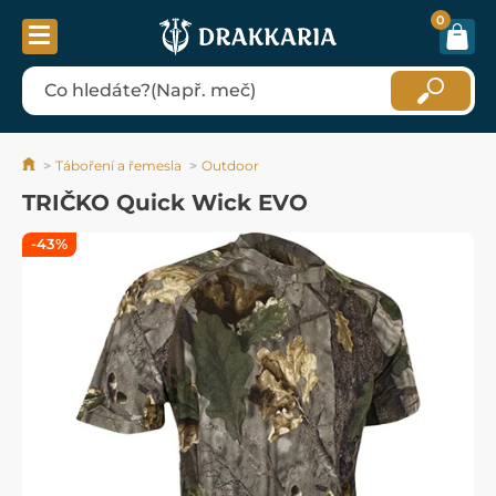
0
Táboření a řemesla
Outdoor
TRIČKO Quick Wick EVO
-43%