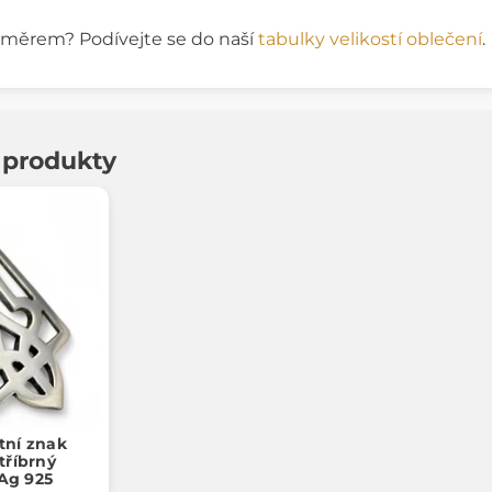
rozměrem? Podívejte se do naší
tabulky velikostí oblečení
.
í produkty
tní znak
stříbrný
 Ag 925