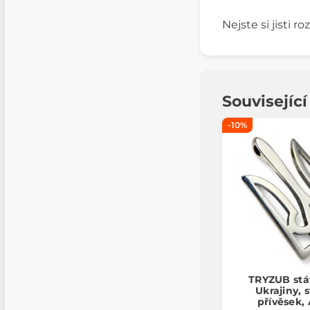
Nejste si jisti 
Souvisejíc
-10%
TRYZUB stá
Ukrajiny, 
přívěsek,