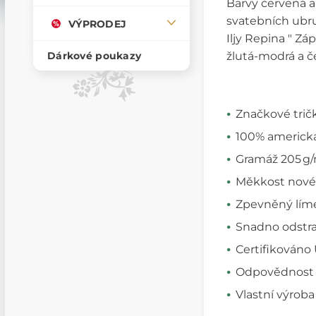
Barvy červená a 
svatebních ubrus
VÝPRODEJ
Iljy Repina " Z
žlutá-modrá a č
Dárkové poukazy
Značkové trič
100% americká
Gramáž 205 g/m²
Měkkost nové 
Zpevněný límec
Snadno odstran
Certifikováno 
Odpovědnost v
Vlastní výroba