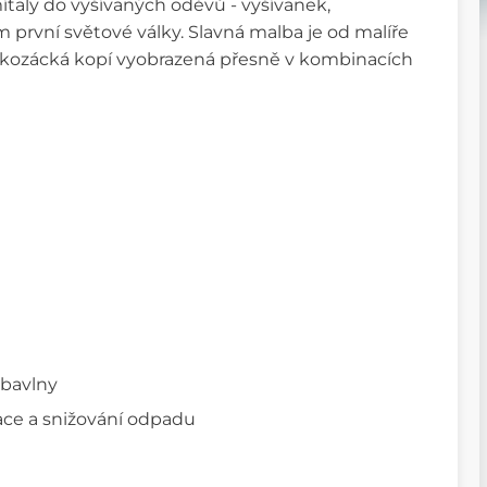
mítaly do vyšívaných oděvů - vyšívanek,
hem první světové války. Slavná malba je od malíře
ou kozácká kopí vyobrazená přesně v kombinacích
 bavlny
ace a snižování odpadu