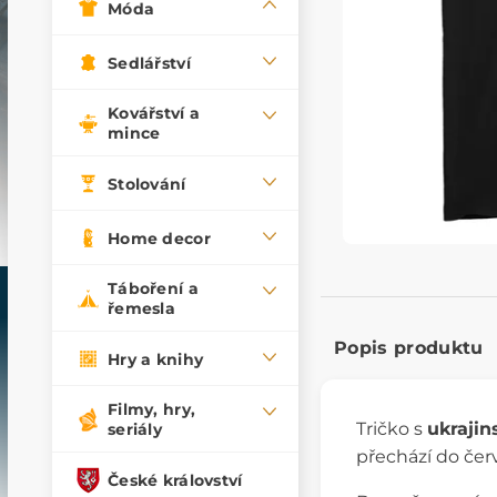
Móda
Sedlářství
Kovářství a
mince
Stolování
Home decor
Táboření a
řemesla
Popis produktu
Hry a knihy
Filmy, hry,
Tričko s
ukraji
seriály
přechází do če
České království