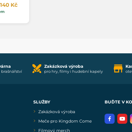
 140 Kč
em
várna
Zakázková výroba
Ka
i brašnářství
pro hry, filmy i hudební kapely
ote
SLUŽBY
BUĎTE V K
Zakázková výroba
Meče pro Kingdom Come
Filmový merch