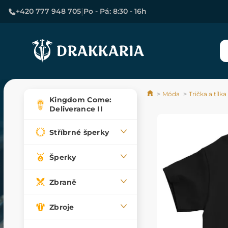
|
+420 777 948 705
Po - Pá: 8:30 - 16h
Móda
Trička a tílka
Kingdom Come:
Deliverance II
Stříbrné šperky
Šperky
Zbraně
Zbroje