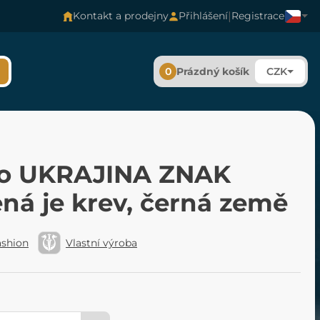
|
Kontakt a prodejny
Přihlášení
Registrace
0
Prázdný košík
CZK
ko UKRAJINA ZNAK
ná je krev, černá země
ashion
Vlastní výroba