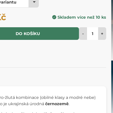
Kč
Skladem více než 10 ks
-
+
DO KOŠÍKU
dro-žlutá kombinace (obilné klasy a modré nebe)
o je ukrajinská úrodná
černozemě
.