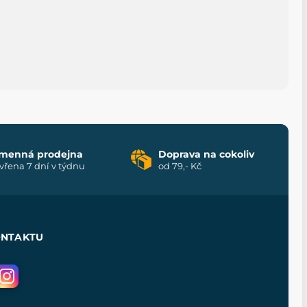
menná prodejna
Doprava na cokoliv
vřena 7 dní v týdnu
od 79,- Kč
ONTAKTU