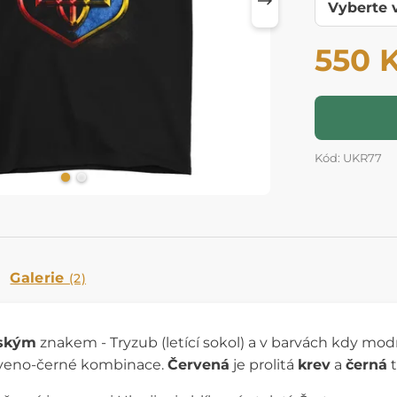
550 
Kód: UKR77
Galerie
(2)
nským
znakem - Tryzub (letící sokol) a v barvách kdy mo
rveno-černé kombinace.
Červená
je prolitá
krev
a
černá
t