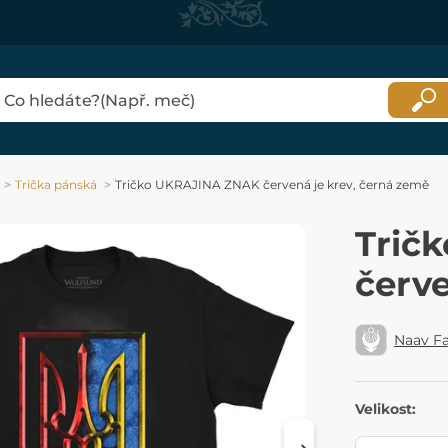
Trička pánská
Tričko UKRAJINA ZNAK červená je krev, černá země
Trič
červe
Naav F
Velikost: