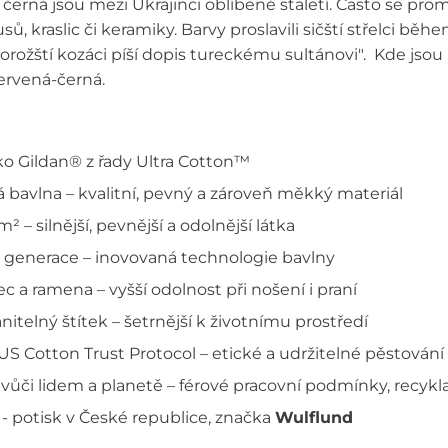
černá jsou mezi Ukrajinci oblíbené staletí. Často se pro
ů, kraslic či keramiky. Barvy proslavili sičští střelci bě
áporožští kozáci píší dopis tureckému sultánovi". Kde js
ervená-černá.
ko Gildan® z řady Ultra Cotton™
 bavlna – kvalitní, pevný a zároveň měkký materiál
 – silnější, pevnější a odolnější látka
generace – inovovaná technologie bavlny
 a ramena – vyšší odolnost při nošení i praní
itelný štítek – šetrnější k životnímu prostředí
US Cotton Trust Protocol – etické a udržitelné pěstování
ůči lidem a planetě – férové pracovní podmínky, recykl
 - potisk v České republice, značka
Wulflund