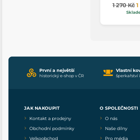
1 270 Kč
1
Sklad
První a největší
Vlastní ko
historický e-shop v ČR
šperkařství 
JAK NAKOUPIT
O SPOLEČNOSTI
Kontakt a prodejny
O nás
Obchodní podmínky
Naše dílny
Velkoobchod
Pro média