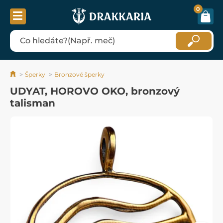
0
Šperky
Bronzové šperky
UDYAT, HOROVO OKO, bronzový
talisman