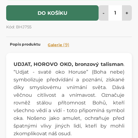
-
+
DO KOŠÍKU
Kód: BHJ755
Popis produktu
(9)
Galerie
UDJAT, HOROVO OKO, bronzový talisman
.
“Udjat - svaté oko Horuse” (Boha nebe)
symbolizuje předvídání a poznání, získané
díky smyslovému vnímání světa. Dává
věčnou citlivost a vnímavost. Označuje
rovněž stálou přítomnost Bohů, kteří
všechno vědí a vidí - toto připomíná symbol
oka. Nošeno jako amulet, ochraňuje před
špatnými vlivy jiných lidí, kteří by mohli
zkomplikovat náš osud.