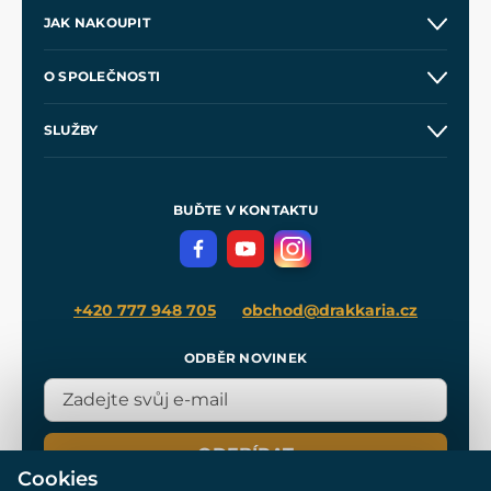
JAK NAKOUPIT
Kontakt a prodejny
O SPOLEČNOSTI
Obchodní podmínky
O nás
SLUŽBY
Velkoobchod
Naše dílny
Nákup na splátky
Zakázková výroba
Pro média
Meče pro Kingdom Come
BUĎTE V KONTAKTU
Volná místa
Filmový merch
Blog
+420 777 948 705
obchod@drakkaria.cz
ODBĚR NOVINEK
ODEBÍRAT
Cookies