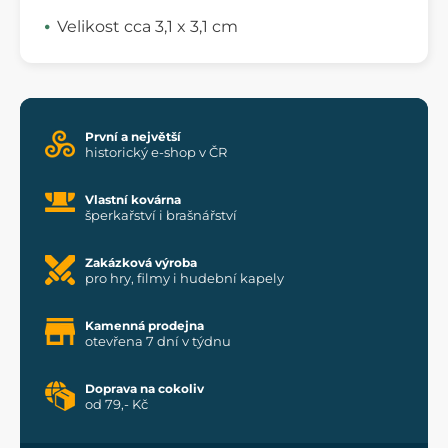
Velikost cca 3,1 x 3,1 cm
První a největší
historický e-shop v ČR
Vlastní kovárna
šperkařství i brašnářství
Zakázková výroba
pro hry, filmy i hudební kapely
Kamenná prodejna
otevřena 7 dní v týdnu
Doprava na cokoliv
od 79,- Kč