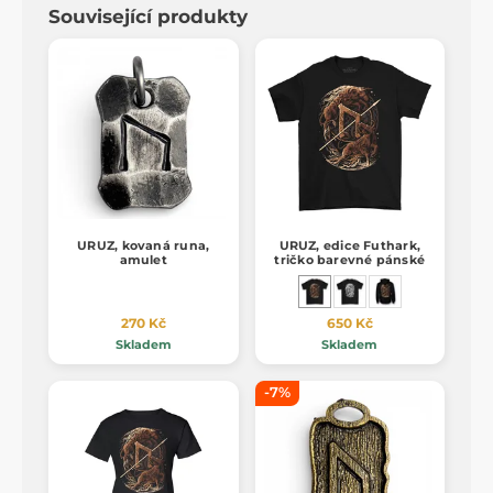
Související produkty
URUZ, kovaná runa,
URUZ, edice Futhark,
amulet
tričko barevné pánské
270 Kč
650 Kč
Skladem
Skladem
-7%