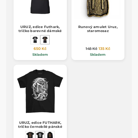
URUZ, edice Futhark,
Runový amulet Uruz,
tričko barevné dámské
staromosaz
650 Kč
145 Kč
135 Kč
Skladem
Skladem
URUZ, edice FUTHARK,
tričko černobílé pánské