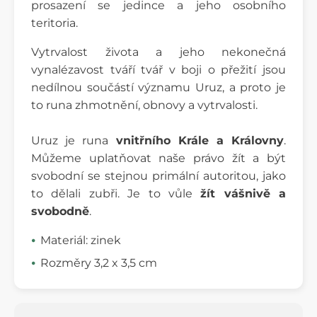
prosazení se jedince a jeho osobního
teritoria.
Vytrvalost života a jeho nekonečná
vynalézavost tváří tvář v boji o přežití jsou
nedílnou součástí významu Uruz, a proto je
to runa zhmotnění, obnovy a vytrvalosti.
Uruz je runa
vnitřního Krále a Královny
.
Můžeme uplatňovat naše právo žít a být
svobodní se stejnou primální autoritou, jako
to dělali zubři. Je to vůle
žít vášnivě a
svobodně
.
Materiál: zinek
Rozměry 3,2 x 3,5 cm