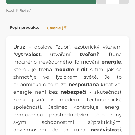
Kód: RPE457
Popis produktu
(6)
Galerie
Uruz
– doslova "zubr", ezoterický význam
"
vytrvalost
, utváření,
tvoření
". Runa
mocného nevědomého formování
energie
,
kterou je třeba
moudře řídit
s tím, jak se
zhmotňje ve fyzickém světě. Je to
připomínka o tom, že
nespoutaná
kreativní
energie není bez
nebezpečí
- skutečnost
zcela jasná v moderní technologické
společnosti. Jedinec kontroluje energii
probuzenou prostřednictvím této runy
svými schopnostmi a?praktickými
dovednostmi. Je to runa
nezávislosti
,