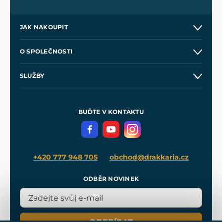
JAK NAKOUPIT
Kontakt a prodejny
O SPOLEČNOSTI
Obchodní podmínky
O nás
SLUŽBY
Velkoobchod
Naše dílny
Nákup na splátky
Zakázková výroba
Pro média
Meče pro Kingdom Come
BUĎTE V KONTAKTU
Volná místa
Filmový merch
Blog
+420 777 948 705
obchod@drakkaria.cz
ODBĚR NOVINEK