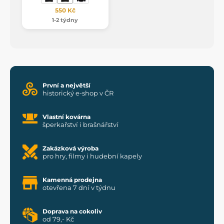
550 Kč
1-2 týdny
První a největší
historický e-shop v ČR
Vlastní kovárna
šperkařství i brašnářství
Zakázková výroba
pro hry, filmy i hudební kapely
Kamenná prodejna
otevřena 7 dní v týdnu
Doprava na cokoliv
od 79,- Kč