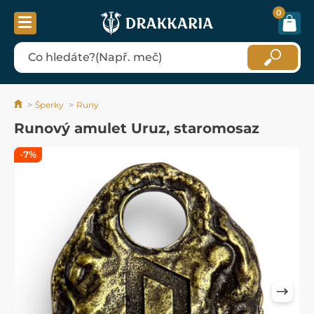
0
Šperky
Runy
Runový amulet Uruz, staromosaz
-7%