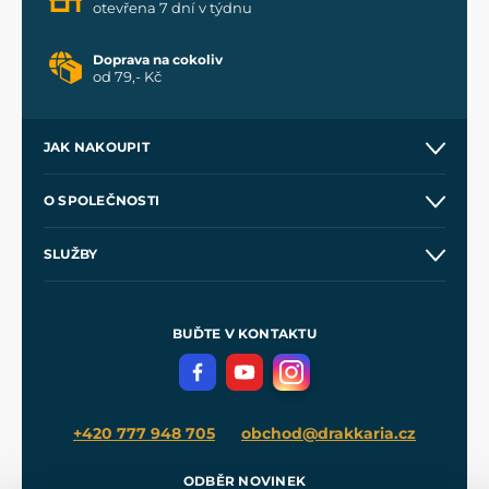
otevřena 7 dní v týdnu
Doprava na cokoliv
od 79,- Kč
JAK NAKOUPIT
Kontakt a prodejny
O SPOLEČNOSTI
Obchodní podmínky
O nás
SLUŽBY
Velkoobchod
Naše dílny
Nákup na splátky
Zakázková výroba
Pro média
Meče pro Kingdom Come
BUĎTE V KONTAKTU
Volná místa
Filmový merch
Blog
+420 777 948 705
obchod@drakkaria.cz
ODBĚR NOVINEK