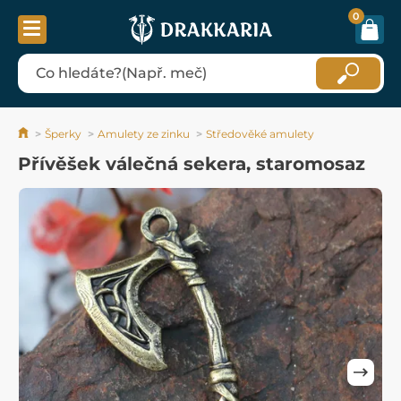
0
Šperky
Amulety ze zinku
Středověké amulety
Přívěšek válečná sekera, staromosaz