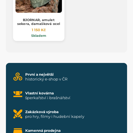
BJORNAR, amulet
sekera, damašková ocel
1 150 Kč
Skladem
První a největší
historický e-shop v ČR
Vlastní kovárna
šperkařství i brašnářství
Zakázková výroba
pro hry, filmy i hudební kapely
Kamenná prodejna