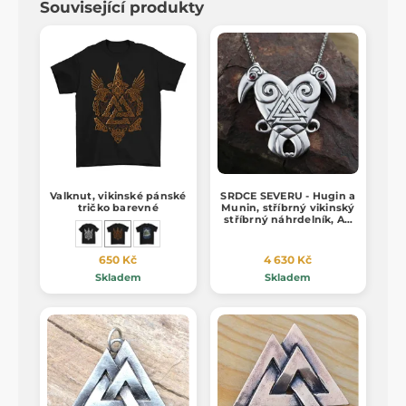
Související produkty
Valknut, vikinské pánské
SRDCE SEVERU - Hugin a
tričko barevné
Munin, stříbrný vikinský
stříbrný náhrdelník, Ag
925, 24g
650 Kč
4 630 Kč
Skladem
Skladem