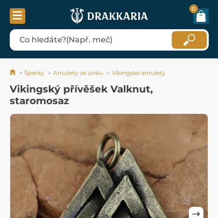
0
Šperky
Amulety ze zinku
Vikingské amulety
Vikingský přívěšek Valknut,
staromosaz