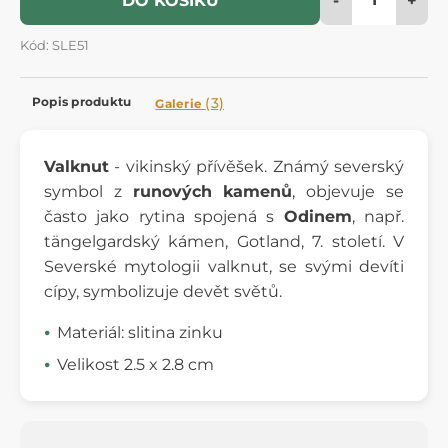
DO KOŠÍKU
Kód: SLE51
Popis produktu
(3)
Galerie
Valknut
- vikinský přívěšek. Známý severský
symbol z
runových kamenů
, objevuje se
často jako rytina spojená s
Odinem
, např.
tängelgardský kámen, Gotland, 7. století. V
Severské mytologii valknut, se svými devíti
cípy, symbolizuje devět světů.
Materiál: slitina zinku
Velikost 2.5 x 2.8 cm