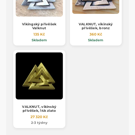
Vikingský přívěšek
VALKNUT, vikinský
Valknut
přívěšek, bronz
135 Kč
360 Kč
Skladem
Skladem
VALKNUT, vikinský
přívěšek, 14k zlato
27 320 Kč
2-3 týdny