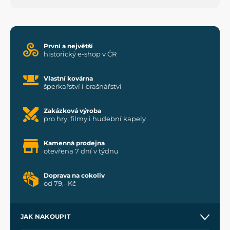
První a největší
historický e-shop v ČR
Vlastní kovárna
šperkařství i brašnářství
Zakázková výroba
pro hry, filmy i hudební kapely
Kamenná prodejna
otevřena 7 dní v týdnu
Doprava na cokoliv
od 79,- Kč
JAK NAKOUPIT