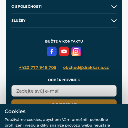
Kontakt a prodejny
O SPOLEČNOSTI
Obchodní podmínky
O nás
SLUŽBY
Velkoobchod
Naše dílny
Nákup na splátky
Zakázková výroba
Pro média
Meče pro Kingdom Come
BUĎTE V KONTAKTU
Volná místa
Filmový merch
Blog
+420 777 948 705
obchod@drakkaria.cz
ODBĚR NOVINEK
ODEBÍRAT
Cookies
Používáme cookies, abychom Vám umožnili pohodlné
prohlížení webu a díky analýze provozu webu neustále