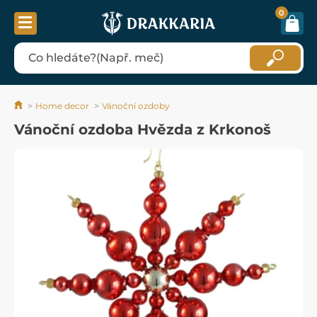
0
Home decor
Vánoční ozdoby
Vánoční ozdoba Hvězda z Krkonoš