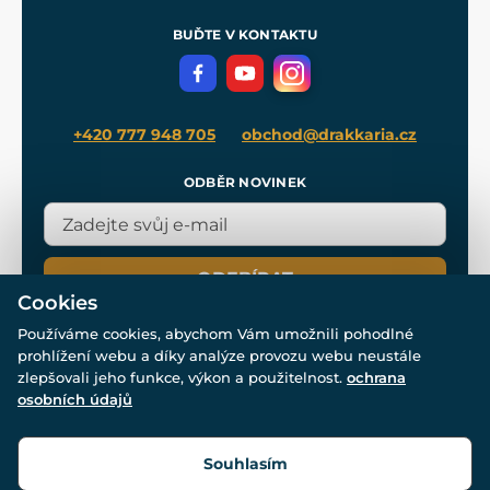
Pro média
Meče pro Kingdom Come
BUĎTE V KONTAKTU
Volná místa
Filmový merch
Blog
+420 777 948 705
obchod@drakkaria.cz
ODBĚR NOVINEK
ODEBÍRAT
Cookies
Používáme cookies, abychom Vám umožnili pohodlné
prohlížení webu a díky analýze provozu webu neustále
zlepšovali jeho funkce, výkon a použitelnost.
ochrana
osobních údajů
© Všechna práva vyhrazena. www.drakkaria.cz 2007-2026.
Powered by
Simplia.cz
, protected by reCAPTCHA.
Souhlasím