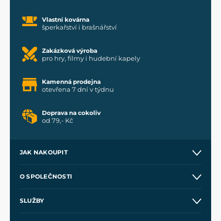
Vlastní kovárna
šperkařství i brašnářství
Zakázková výroba
pro hry, filmy i hudební kapely
Kamenná prodejna
otevřena 7 dní v týdnu
Doprava na cokoliv
od 79,- Kč
JAK NAKOUPIT
Kontakt a prodejny
O SPOLEČNOSTI
Obchodní podmínky
O nás
SLUŽBY
Velkoobchod
Naše dílny
Nákup na splátky
Zakázková výroba