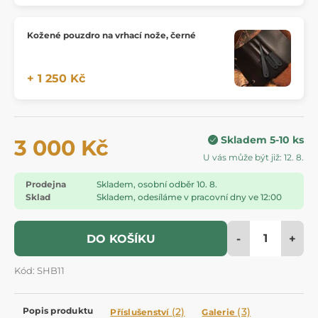
Kožené pouzdro na vrhací nože, černé
+ 1 250 Kč
Skladem 5-10 ks
3 000 Kč
U vás může být již: 12. 8.
Prodejna
Skladem, osobní odběr 10. 8.
Sklad
Skladem, odesíláme v pracovní dny ve 12:00
-
+
DO KOŠÍKU
Kód: SHB11
Popis produktu
(2)
(3)
Příslušenství
Galerie