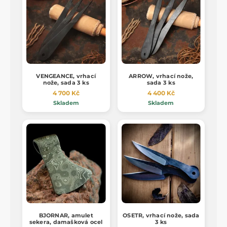
VENGEANCE, vrhací
ARROW, vrhací nože,
nože, sada 3 ks
sada 3 ks
4 700 Kč
4 400 Kč
Skladem
Skladem
BJORNAR, amulet
OSETR, vrhací nože, sada
sekera, damašková ocel
3 ks