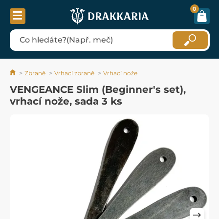
0
Zbraně
Vrhací zbraně
Vrhací nože
VENGEANCE Slim (Beginner's set),
vrhací nože, sada 3 ks