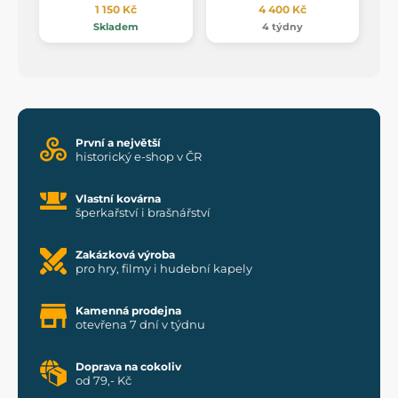
1 150 Kč
4 400 Kč
Skladem
4 týdny
První a největší
historický e-shop v ČR
Vlastní kovárna
šperkařství i brašnářství
Zakázková výroba
pro hry, filmy i hudební kapely
Kamenná prodejna
otevřena 7 dní v týdnu
Doprava na cokoliv
od 79,- Kč