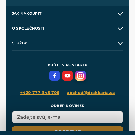
JAK NAKOUPIT
Kontakt a prodejny
O SPOLEČNOSTI
Obchodní podmínky
O nás
SLUŽBY
Velkoobchod
Naše dílny
Nákup na splátky
Zakázková výroba
Pro média
Meče pro Kingdom Come
BUĎTE V KONTAKTU
Volná místa
Filmový merch
Blog
+420 777 948 705
obchod@drakkaria.cz
ODBĚR NOVINEK
ODEBÍRAT