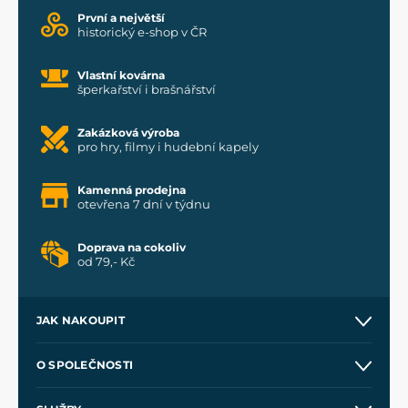
První a největší
historický e-shop v ČR
Vlastní kovárna
šperkařství i brašnářství
Zakázková výroba
pro hry, filmy i hudební kapely
Kamenná prodejna
otevřena 7 dní v týdnu
Doprava na cokoliv
od 79,- Kč
JAK NAKOUPIT
Kontakt a prodejny
O SPOLEČNOSTI
Obchodní podmínky
O nás