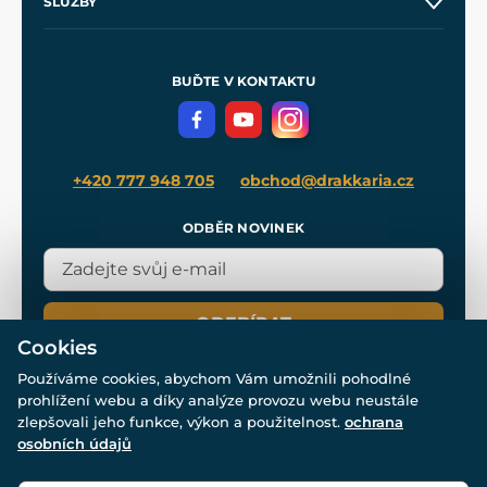
SLUŽBY
Velkoobchod
Naše dílny
Nákup na splátky
Zakázková výroba
Pro média
Meče pro Kingdom Come
BUĎTE V KONTAKTU
Volná místa
Filmový merch
Blog
+420 777 948 705
obchod@drakkaria.cz
ODBĚR NOVINEK
ODEBÍRAT
Cookies
Používáme cookies, abychom Vám umožnili pohodlné
prohlížení webu a díky analýze provozu webu neustále
zlepšovali jeho funkce, výkon a použitelnost.
ochrana
osobních údajů
© Všechna práva vyhrazena. www.drakkaria.cz 2007-2026.
Powered by
Simplia.cz
, protected by reCAPTCHA.