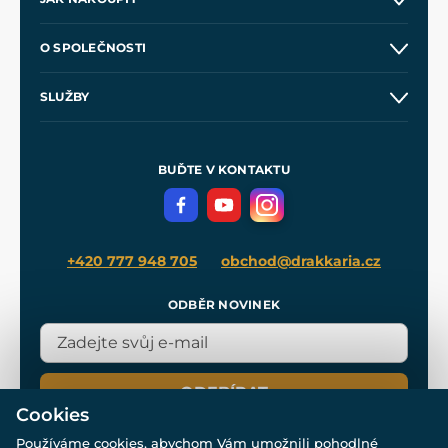
Kontakt a prodejny
O SPOLEČNOSTI
Obchodní podmínky
O nás
SLUŽBY
Velkoobchod
Naše dílny
Nákup na splátky
Zakázková výroba
Pro média
Meče pro Kingdom Come
BUĎTE V KONTAKTU
Volná místa
Filmový merch
Blog
+420 777 948 705
obchod@drakkaria.cz
ODBĚR NOVINEK
ODEBÍRAT
Cookies
Používáme cookies, abychom Vám umožnili pohodlné