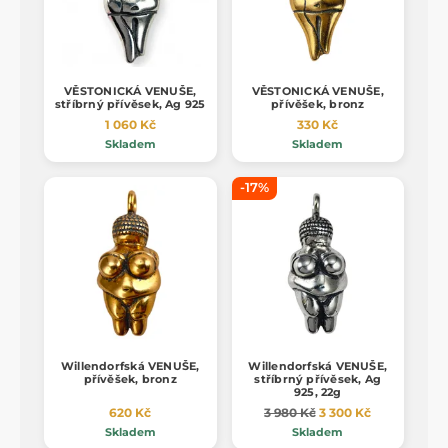
VĚSTONICKÁ VENUŠE,
VĚSTONICKÁ VENUŠE,
stříbrný přívěsek, Ag 925
přívěšek, bronz
1 060 Kč
330 Kč
Skladem
Skladem
-17%
Willendorfská VENUŠE,
Willendorfská VENUŠE,
přívěšek, bronz
stříbrný přívěsek, Ag
925, 22g
620 Kč
3 980 Kč
3 300 Kč
Skladem
Skladem