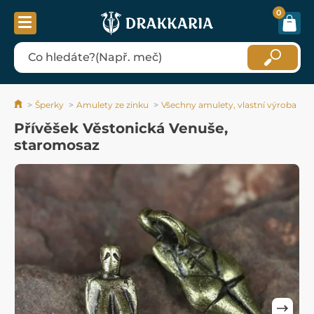
0
Šperky
Amulety ze zinku
Všechny amulety, vlastní výroba
Přívěšek Věstonická Venuše,
staromosaz