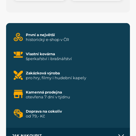
První a největší
historický e-shop v ČR
Vlastní kovárna
šperkařství i brašnářství
Zakázková výroba
pro hry, filmy i hudební kapely
Kamenná prodejna
otevřena 7 dní v týdnu
Doprava na cokoliv
od 79,- Kč
JAK NAKOUPIT