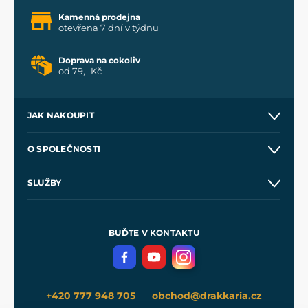
Kamenná prodejna
otevřena 7 dní v týdnu
Doprava na cokoliv
od 79,- Kč
JAK NAKOUPIT
Kontakt a prodejny
O SPOLEČNOSTI
Obchodní podmínky
O nás
SLUŽBY
Velkoobchod
Naše dílny
Nákup na splátky
Zakázková výroba
Pro média
Meče pro Kingdom Come
BUĎTE V KONTAKTU
Volná místa
Filmový merch
Blog
+420 777 948 705
obchod@drakkaria.cz