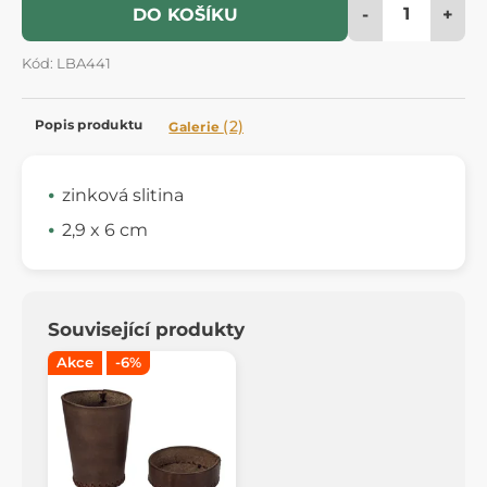
-
+
DO KOŠÍKU
Kód: LBA441
Popis produktu
(2)
Galerie
zinková slitina
2,9 x 6 cm
Související produkty
Akce
-6%