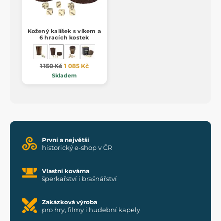
Kožený kalíšek s víkem a
6 hracích kostek
1 150 Kč
1 085 Kč
Skladem
První a největší
historický e-shop v ČR
Vlastní kovárna
šperkařství i brašnářství
Zakázková výroba
pro hry, filmy i hudební kapely