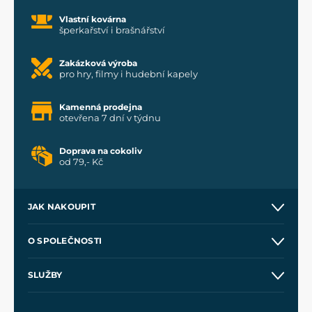
Vlastní kovárna
šperkařství i brašnářství
Zakázková výroba
pro hry, filmy i hudební kapely
Kamenná prodejna
otevřena 7 dní v týdnu
Doprava na cokoliv
od 79,- Kč
JAK NAKOUPIT
Kontakt a prodejny
O SPOLEČNOSTI
Obchodní podmínky
O nás
SLUŽBY
Velkoobchod
Naše dílny
Nákup na splátky
Zakázková výroba
Pro média