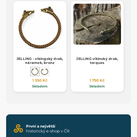
JELLING - vikingský drak,
JELLING vikinský drak,
náramek, bronz
torques
1 350 Kč
1 750 Kč
Skladem
Skladem
První a největší
historický e-shop v ČR