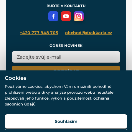
Meče pro Kingdom Come
BUĎTE V KONTAKTU
Volná místa
Filmový merch
Blog
+420 777 948 705
obchod@drakkaria.cz
ODBĚR NOVINEK
ODEBÍRAT
Cookies
Používáme cookies, abychom Vám umožnili pohodlné
prohlížení webu a díky analýze provozu webu neustále
zlepšovali jeho funkce, výkon a použitelnost.
ochrana
osobních údajů
© Všechna práva vyhrazena. www.drakkaria.cz 2007-2026.
Powered by
Simplia.cz
, protected by reCAPTCHA.
Souhlasím