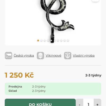
Česká výroba
Vikingové
Vlastní výroba
1 250 Kč
2-3 týdny
Prodejna
2-3 týdny
Sklad
2-3 týdny
-
+
DO KOŠÍKU