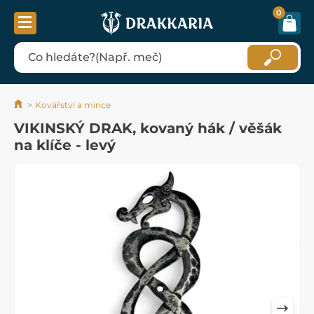
0
Kovářství a mince
VIKINSKÝ DRAK, kovaný hák / věšák
na klíče - levý