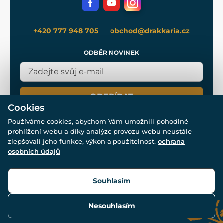
Blog
+420 777 948 705
obchod@drakkaria.cz
ODBĚR NOVINEK
ODEBÍRAT
Cookies
Používáme cookies, abychom Vám umožnili pohodlné
prohlížení webu a díky analýze provozu webu neustále
zlepšovali jeho funkce, výkon a použitelnost.
ochrana
osobních údajů
© Všechna práva vyhrazena. www.drakkaria.cz 2007-2026.
Powered by
Simplia.cz
, protected by reCAPTCHA.
Souhlasím
Nesouhlasím