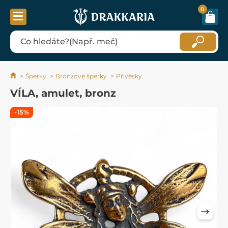
0
Šperky
Bronzové šperky
Přívěsky
VÍLA, amulet, bronz
-15%