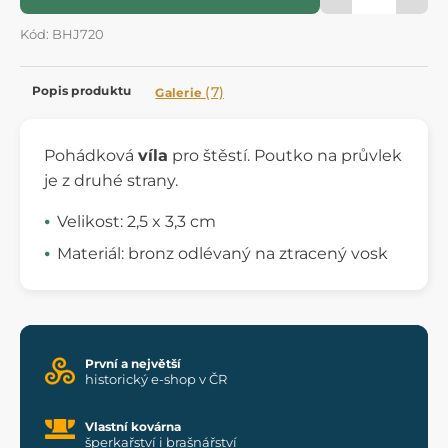
Kód: BHJ720
Popis produktu
(7)
Galerie
Pohádková
víla
pro štěstí. Poutko na průvlek
je z druhé strany.
Velikost: 2,5 x 3,3 cm
Materiál: bronz odlévaný na ztracený vosk
První a největší
historický e-shop v ČR
Vlastní kovárna
šperkařství i brašnářství