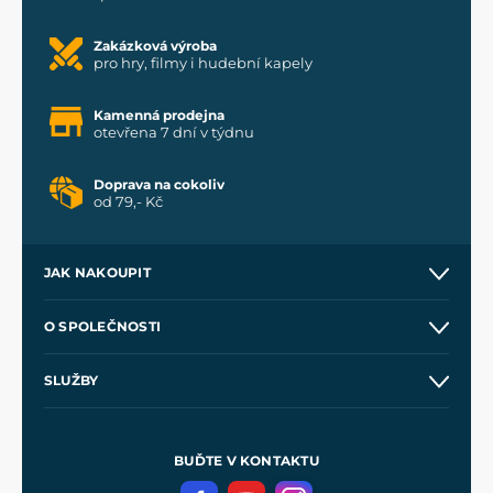
Zakázková výroba
pro hry, filmy i hudební kapely
Kamenná prodejna
otevřena 7 dní v týdnu
Doprava na cokoliv
od 79,- Kč
JAK NAKOUPIT
Kontakt a prodejny
O SPOLEČNOSTI
Obchodní podmínky
O nás
SLUŽBY
Velkoobchod
Naše dílny
Nákup na splátky
Zakázková výroba
Pro média
Meče pro Kingdom Come
BUĎTE V KONTAKTU
Volná místa
Filmový merch