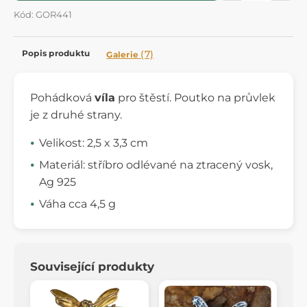
Kód: GOR441
Popis produktu
(7)
Galerie
Pohádková
víla
pro štěstí. Poutko na průvlek
je z druhé strany.
Velikost: 2,5 x 3,3 cm
Materiál: stříbro odlévané na ztracený vosk,
Ag 925
Váha cca 4,5 g
Související produkty