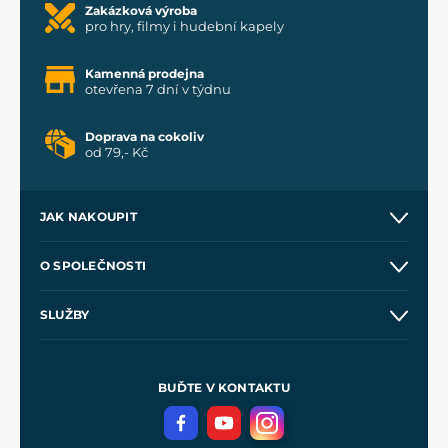
Zakázková výroba
pro hry, filmy i hudební kapely
Kamenná prodejna
otevřena 7 dní v týdnu
Doprava na cokoliv
od 79,- Kč
JAK NAKOUPIT
Kontakt a prodejny
O SPOLEČNOSTI
Obchodní podmínky
O nás
SLUŽBY
Velkoobchod
Naše dílny
Nákup na splátky
Zakázková výroba
Pro média
Meče pro Kingdom Come
BUĎTE V KONTAKTU
Volná místa
Filmový merch
Blog