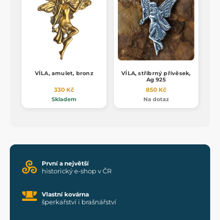
VÍLA, amulet, bronz
VÍLA, stříbrný přívěsek,
Ag 925
330 Kč
850 Kč
Skladem
Na dotaz
První a největší
historický e-shop v ČR
Vlastní kovárna
šperkařství i brašnářství