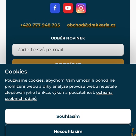
Filmový merch
Blog
+420 777 948 705
obchod@drakkaria.cz
ODBĚR NOVINEK
ODEBÍRAT
Cookies
Používáme cookies, abychom Vám umožnili pohodlné
prohlížení webu a díky analýze provozu webu neustále
zlepšovali jeho funkce, výkon a použitelnost.
ochrana
osobních údajů
© Všechna práva vyhrazena. www.drakkaria.cz 2007-2026.
Powered by
Simplia.cz
, protected by reCAPTCHA.
Souhlasím
Nesouhlasím