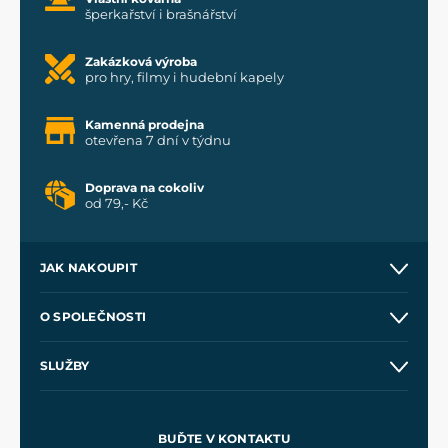
šperkařství i brašnářství
Zakázková výroba
pro hry, filmy i hudební kapely
Kamenná prodejna
otevřena 7 dní v týdnu
Doprava na cokoliv
od 79,- Kč
JAK NAKOUPIT
Kontakt a prodejny
O SPOLEČNOSTI
Obchodní podmínky
O nás
SLUŽBY
Velkoobchod
Naše dílny
Nákup na splátky
Zakázková výroba
Pro média
Meče pro Kingdom Come
BUĎTE V KONTAKTU
Volná místa