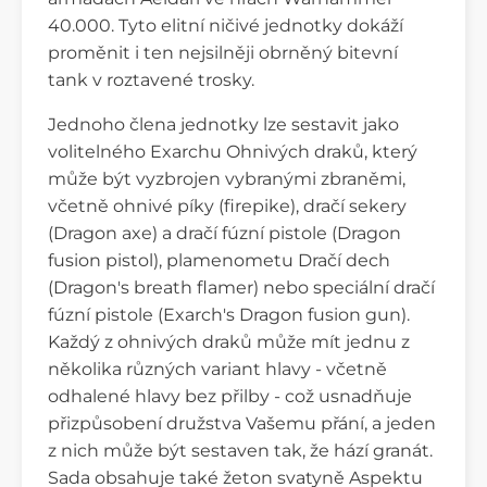
40.000. Tyto elitní ničivé jednotky dokáží
proměnit i ten nejsilněji obrněný bitevní
tank v roztavené trosky.
Jednoho člena jednotky lze sestavit jako
volitelného Exarchu Ohnivých draků, který
může být vyzbrojen vybranými zbraněmi,
včetně ohnivé píky (firepike), dračí sekery
(Dragon axe) a dračí fúzní pistole (Dragon
fusion pistol), plamenometu Dračí dech
(Dragon's breath flamer) nebo speciální dračí
fúzní pistole (Exarch's Dragon fusion gun).
Každý z ohnivých draků může mít jednu z
několika různých variant hlavy - včetně
odhalené hlavy bez přilby - což usnadňuje
přizpůsobení družstva Vašemu přání, a jeden
z nich může být sestaven tak, že hází granát.
Sada obsahuje také žeton svatyně Aspektu