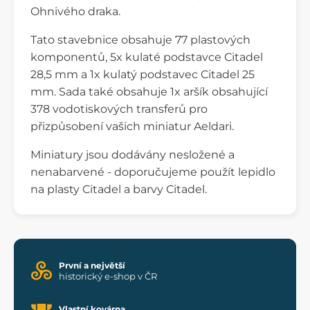
Ohnivého draka.
Tato stavebnice obsahuje 77 plastových
komponentů, 5x kulaté podstavce Citadel
28,5 mm a 1x kulatý podstavec Citadel 25
mm. Sada také obsahuje 1x aršík obsahující
378 vodotiskových transferů pro
přizpůsobení vašich miniatur Aeldari.
Miniatury jsou dodávány nesložené a
nenabarvené - doporučujeme použít lepidlo
na plasty Citadel a barvy Citadel.
První a největší
historický e-shop v ČR
Vlastní kovárna