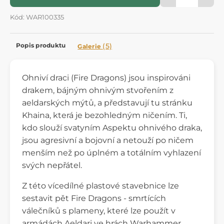
Kód: WAR100335
Popis produktu
(5)
Galerie
Ohniví draci (Fire Dragons) jsou inspirováni
drakem, bájným ohnivým stvořením z
aeldarských mýtů, a představují tu stránku
Khaina, která je bezohledným ničením. Ti,
kdo slouží svatyním Aspektu ohnivého draka,
jsou agresivní a bojovní a netouží po ničem
menším než po úplném a totálním vyhlazení
svých nepřátel.
Z této vícedílné plastové stavebnice lze
sestavit pět Fire Dragons - smrtících
válečníků s plameny, které lze použít v
armádách Aeldari ve hrách Warhammer