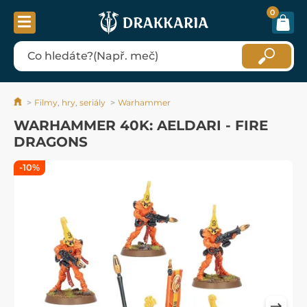
0
Filmy, hry, seriály
Warhammer
WARHAMMER 40K: AELDARI - FIRE
DRAGONS
-10%