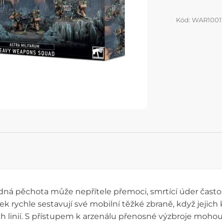
Kód: WAR1001
á pěchota může nepřítele přemoci, smrtící úder často p
k rychle sestavují své mobilní těžké zbraně, když jejich 
ch linií. S přístupem k arzenálu přenosné výzbroje moh