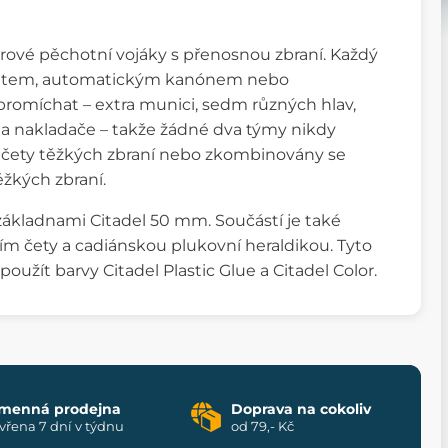
párové pěchotní vojáky s přenosnou zbraní. Každý
metem, automatickým kanónem nebo
romíchat – extra munici, sedm různých hlav,
 a nakladače – takže žádné dva týmy nikdy
 čety těžkých zbraní nebo zkombinovány se
žkých zbraní.
 základnami Citadel 50 mm. Součástí je také
ním čety a cadiánskou plukovní heraldikou. Tyto
žít barvy Citadel Plastic Glue a Citadel Color.
menná prodejna
Doprava na cokoliv
vřena 7 dní v týdnu
od 79,- Kč