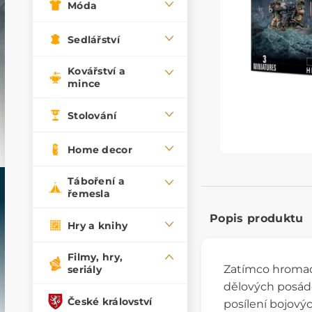
Móda
Sedlářství
Kovářství a
mince
Stolování
Home decor
Táboření a
řemesla
Popis produktu
Hry a knihy
Filmy, hry,
Zatímco hromadn
seriály
dělových posáde
České království
posílení bojový