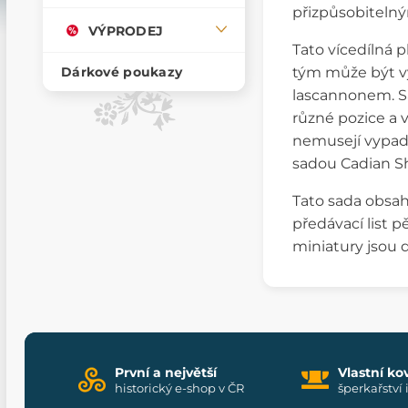
přizpůsobitelný
VÝPRODEJ
Tato vícedílná 
tým může být 
Dárkové poukazy
lascannonem. Sa
různé pozice a 
nemusejí vypad
sadou Cadian Sh
Tato sada obsah
předávací list 
miniatury jsou 
První a největší
Vlastní ko
historický e-shop v ČR
šperkařství 