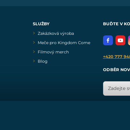
SLUŽBY
BUĎTE V K
Zakázková výroba
Meče pro Kingdom Come
Filmový merch
+420 777 94
Blog
ODBĚR NOV
© Všechna práva vyhrazena. www.drakkaria.cz 2007-2026.