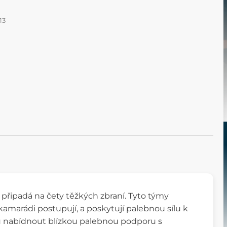
13
řipadá na čety těžkých zbraní. Tyto týmy
kamarádi postupují, a poskytují palebnou sílu k
ou nabídnout blízkou palebnou podporu s