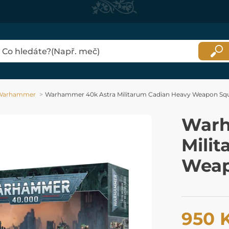
Warhammer
Warhammer 40k Astra Militarum Cadian Heavy Weapon Sq
Warh
Mili
Weap
950 