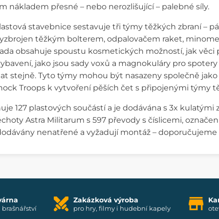
m nákladem přesné – nebo nerozlišující – palebné síly.
plastová stavebnice sestavuje tři týmy těžkých zbraní – 
vyzbrojen těžkým bolterem, odpalovačem raket, mino
da obsahuje spoustu kosmetických možností, jak věci p
vybavení, jako jsou sady voxů a magnokuláry pro spotery
at stejně. Tyto týmy mohou být nasazeny společně jako
ock Troops k vytvoření pěších čet s připojenými týmy tě
uje 127 plastových součástí a je dodávána s 3x kulatými
pěchoty Astra Militarum s 597 převody s číslicemi, označe
dodávány nenatřené a vyžadují montáž – doporučujeme pou
várna
Zakázková výroba
Ka
i brašnářství
pro hry, filmy i hudební kapely
ote