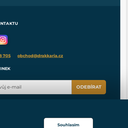
ONTAKTU
8 705
obchod@drakkaria.cz
INEK
ODEBÍRAT
Souhlasím