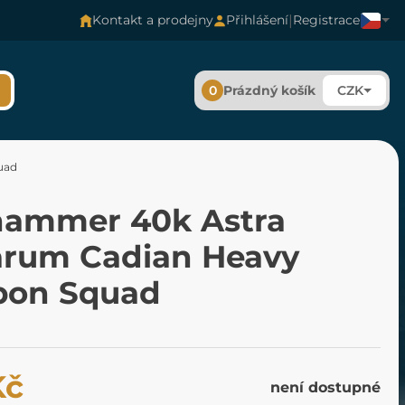
|
Kontakt a prodejny
Přihlášení
Registrace
0
Prázdný košík
CZK
uad
ammer 40k Astra
tarum Cadian Heavy
on Squad
Kč
není dostupné