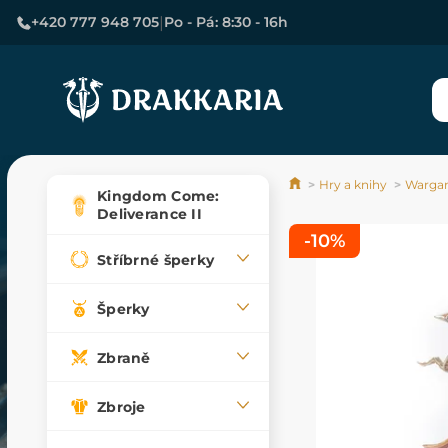
|
+420 777 948 705
Po - Pá: 8:30 - 16h
Hry a knihy
Wargam
Kingdom Come:
Deliverance II
-10%
Stříbrné šperky
Šperky
Zbraně
Zbroje