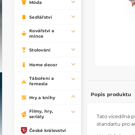
Móda
Sedlářství
Kovářství a
mince
Stolování
Home decor
Táboření a
řemesla
Popis produktu
Hry a knihy
Filmy, hry,
Tato vícedílná 
seriály
standartu pro 
České království