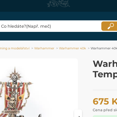
ing a modelářství
Warhammer
Warhammer 40k
Warhammer 40k: 
Warh
Temp
675 
Cena před s