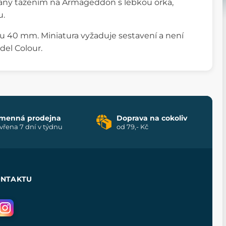
ovaný tažením na Armageddon s lebkou orka,
u.
ru 40 mm. Miniatura vyžaduje sestavení a není
del Colour.
menná prodejna
Doprava na cokoliv
vřena 7 dní v týdnu
od 79,- Kč
ONTAKTU