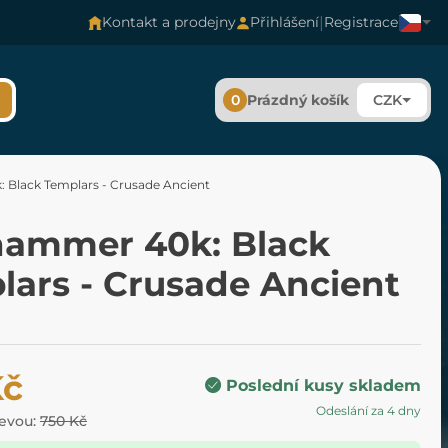
|
Kontakt a prodejny
Přihlášení
Registrace
0
Prázdný košík
CZK
Black Templars - Crusade Ancient
ammer 40k: Black
lars - Crusade Ancient
Kč
Poslední kusy skladem
Odeslání za 4 dny
levou:
750 Kč