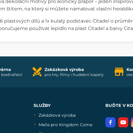
va dekorační motivy pro ikonický prapor – jeden inspir
m štítem, na který si můžete namalovat vlastní heraldik
6 plastových dílů a 1x kulatý podstavec Citadel o průmě
oručujeme používat lepidlo na plast Citadel a barvy Cita
várna
Zakázková výroba
Ka
i brašnářství
pro hry, filmy i hudební kapely
ote
SLUŽBY
BUĎTE V K
Zakázková výroba
Meče pro Kingdom Come