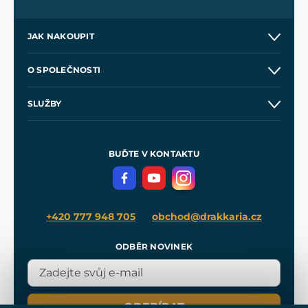
JAK NAKOUPIT
Kontakt a prodejny
O SPOLEČNOSTI
Obchodní podmínky
O nás
SLUŽBY
Velkoobchod
Naše dílny
Nákup na splátky
Zakázková výroba
Pro média
Meče pro Kingdom Come
BUĎTE V KONTAKTU
Volná místa
Filmový merch
Blog
+420 777 948 705
obchod@drakkaria.cz
ODBĚR NOVINEK
ODEBÍRAT