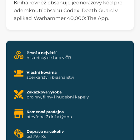
Kniha rovněž obsahuje jednorázový kód pro
odemknutí obsahu Codex: Death Guard v
aplikaci Warhammer 40,000: The App.
První a největší
historický e-shop v ČR
Vlastní kovárna
šperkařství i brašnářství
Zakázková výroba
pro hry, filmy i hudební kapely
Kamenná prodejna
otevřena 7 dní v týdnu
Doprava na cokoliv
od 79,- Kč