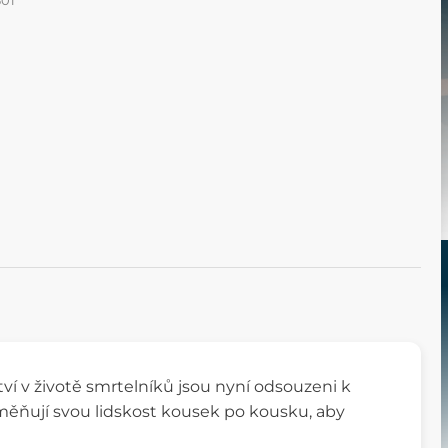
01
tví v životě smrtelníků jsou nyní odsouzeni k
yměňují svou lidskost kousek po kousku, aby