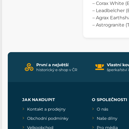
– Corax White (
– Leadbelcher (
– Agrax Earthsh
– Astrogranite (
První a největší
Vlastní ko
historický e-shop v ČR
šperkařství 
JAK NAKOUPIT
O SPOLEČNOSTI
Kontakt a prodejny
O nás
Obchodní podmínky
Naše dílny
Velkoobchod
Pro média