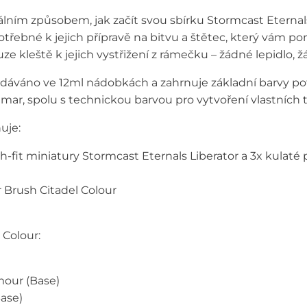
álním způsobem, jak začít svou sbírku Stormcast Eternals.
třebné k jejich přípravě na bitvu a štětec, který vám po
ze kleště k jejich vystřižení z rámečku – žádné lepidlo,
odáváno ve 12ml nádobkách a zahrnuje základní barvy po
ar, spolu s technickou barvou pro vytvoření vlastních
uje:
sh-fit miniatury Stormcast Eternals Liberator a 3x kula
r Brush Citadel Colour
 Colour:
mour (Base)
Base)