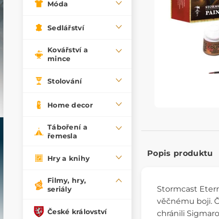
Móda
Sedlářství
Kovářství a
mince
Stolování
Home decor
Táboření a
řemesla
Popis produktu
Hry a knihy
Filmy, hry,
Stormcast Eterna
seriály
věčnému boji. Č
České království
chránili Sigmar