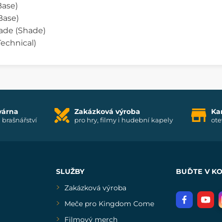
Base)
Base)
ade (Shade)
Technical)
várna
Zakázková výroba
Ka
i brašnářství
pro hry, filmy i hudební kapely
ote
SLUŽBY
BUĎTE V K
Zakázková výroba
Meče pro Kingdom Come
Filmový merch