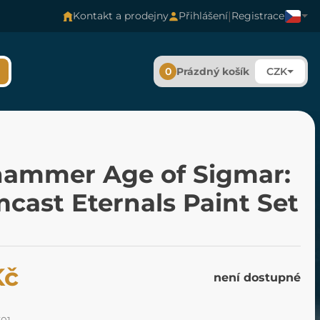
|
Kontakt a prodejny
Přihlášení
Registrace
0
Prázdný košík
CZK
ammer Age of Sigmar:
cast Eternals Paint Set
Kč
není dostupné