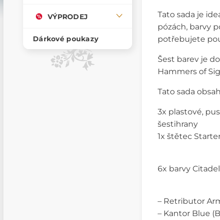
Tato sada je ide
VÝPRODEJ
pózách, barvy po
potřebujete pou
Dárkové poukazy
Šest barev je d
Hammers of Sigm
Tato sada obsah
3x plastové, pu
šestihrany
1x štětec Starte
6x barvy Citadel
– Retributor Ar
– Kantor Blue (