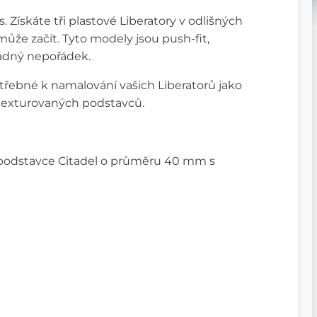
 Získáte tři plastové Liberatory v odlišných
může začít. Tyto modely jsou push-fit,
 žádný nepořádek.
třebné k namalování vašich Liberatorů jako
 texturovaných podstavců.
té podstavce Citadel o průměru 40 mm s