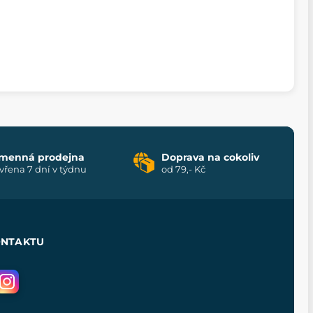
menná prodejna
Doprava na cokoliv
vřena 7 dní v týdnu
od 79,- Kč
ONTAKTU