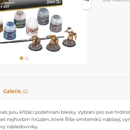
Kód: WAR1003
Galerie
(2)
ls jsou křižáci požehnaní blesky. Vybraní pro své hrdins
elí nejhorším hrůzám, které Říše smrtelníků nabízejí, v
ovy následovníky.