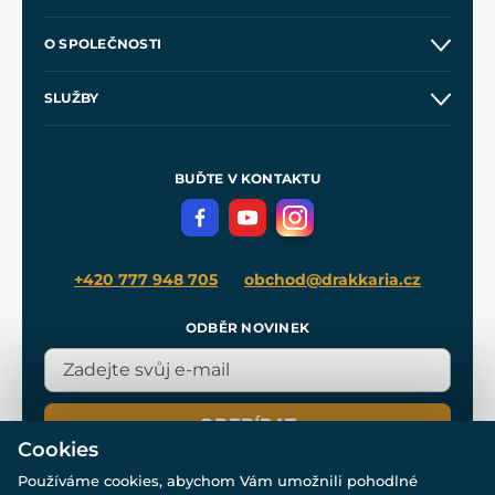
Kontakt a prodejny
O SPOLEČNOSTI
Obchodní podmínky
O nás
SLUŽBY
Velkoobchod
Naše dílny
Nákup na splátky
Zakázková výroba
Pro média
Meče pro Kingdom Come
BUĎTE V KONTAKTU
Volná místa
Filmový merch
Blog
+420 777 948 705
obchod@drakkaria.cz
ODBĚR NOVINEK
ODEBÍRAT
Cookies
Používáme cookies, abychom Vám umožnili pohodlné