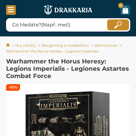
0
Hry a knihy
Wargaming a modelářství
Warhammer
Warhammer the Horus Heresy - Legions Imperialis
Warhammer the Horus Heresy:
Legions Imperialis - Legiones Astartes
Combat Force
-10%