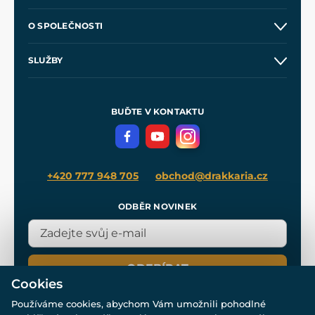
Kontakt a prodejny
O SPOLEČNOSTI
Obchodní podmínky
O nás
SLUŽBY
Velkoobchod
Naše dílny
Nákup na splátky
Zakázková výroba
Pro média
Meče pro Kingdom Come
BUĎTE V KONTAKTU
Volná místa
Filmový merch
Blog
+420 777 948 705
obchod@drakkaria.cz
ODBĚR NOVINEK
ODEBÍRAT
Cookies
Používáme cookies, abychom Vám umožnili pohodlné