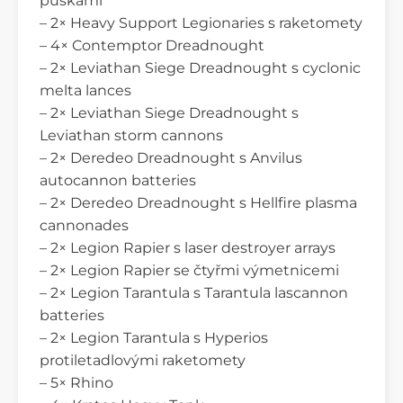
puškami
– 2× Heavy Support Legionaries s raketomety
– 4× Contemptor Dreadnought
– 2× Leviathan Siege Dreadnought s cyclonic
melta lances
– 2× Leviathan Siege Dreadnought s
Leviathan storm cannons
– 2× Deredeo Dreadnought s Anvilus
autocannon batteries
– 2× Deredeo Dreadnought s Hellfire plasma
cannonades
– 2× Legion Rapier s laser destroyer arrays
– 2× Legion Rapier se čtyřmi výmetnicemi
– 2× Legion Tarantula s Tarantula lascannon
batteries
– 2× Legion Tarantula s Hyperios
protiletadlovými raketomety
– 5× Rhino