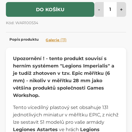
-
+
DO KOŠÍKU
Kód: WAR100534
Popis produktu
(11)
Galerie
Upozornění ! - tento produkt souvisí s
herním systémem "Legions Imperialis" a
je tudíž zhotoven v tzv. Epic měřítku (6
mm) - nikoliv v měřítku 28 mm jako
většina produktů společnosti Games
Workshop.
Tento více­dílný plastový set obsahuje 131
jednotlivých miniatur v měřítku EPIC, z nichž
lze sestavit 51 modelů pro vaše armády
Legiones Astartes
ve hrách
Legions