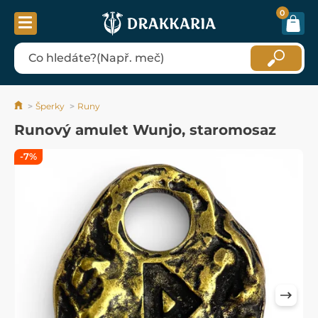
0
Šperky
Runy
Runový amulet Wunjo, staromosaz
-7%