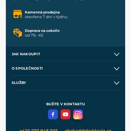
Kamenná prodejna
otevřena 7 dní v týdnu
Doprava na cokoliv
od 79,- Kč
JAK NAKOUPIT
Kontakt a prodejny
O SPOLEČNOSTI
Obchodní podmínky
O nás
SLUŽBY
Velkoobchod
Naše dílny
Nákup na splátky
Zakázková výroba
Pro média
Meče pro Kingdom Come
BUĎTE V KONTAKTU
Volná místa
Filmový merch
Blog
+420 777 948 705
obchod@drakkaria.cz