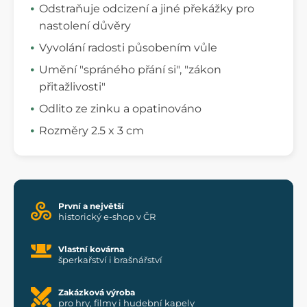
Odstraňuje odcizení a jiné překážky pro
nastolení důvěry
Vyvolání radosti působením vůle
Umění "spráného přání si", "zákon
přitažlivosti"
Odlito ze zinku a opatinováno
Rozměry 2.5 x 3 cm
První a největší
historický e-shop v ČR
Vlastní kovárna
šperkařství i brašnářství
Zakázková výroba
pro hry, filmy i hudební kapely