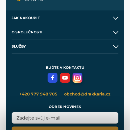
JAK NAKOUPIT
Kontakt a prodejny
O SPOLEČNOSTI
Obchodní podmínky
O nás
SLUŽBY
Velkoobchod
Naše dílny
Nákup na splátky
Zakázková výroba
Pro média
Meče pro Kingdom Come
BUĎTE V KONTAKTU
Volná místa
Filmový merch
Blog
+420 777 948 705
obchod@drakkaria.cz
ODBĚR NOVINEK