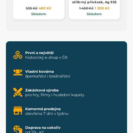
stříbrný přívěsek, Ag 925
535 Kč
480 Kč
1 450 Kč
1 300 Kč
Skladem
Skladem
První a největší
historický e-shop v ČR
Vlastní kovárna
šperkařství i brašnářství
Zakázková výroba
pro hry, filmy i hudební kapely
Kamenná prodejna
otevřena 7 dní v týdnu
Doprava na cokoliv
od 79,- Kč