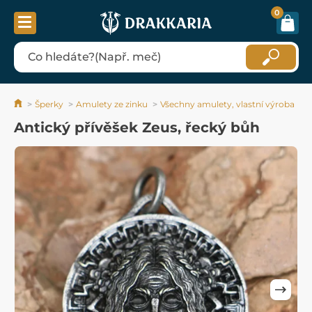
0
Šperky
Amulety ze zinku
Všechny amulety, vlastní výroba
Antický přívěšek Zeus, řecký bůh