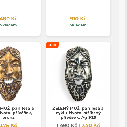
480 Kč
910 Kč
Skladem
Skladem
-10%
MUŽ, pán lesa a
ZELENÝ MUŽ, pán lesa a
ivota, přívěšek,
cyklu života, stříbrný
bronz
přívěsek, Ag 925
375 Kč
1 490 Kč
1 340 Kč