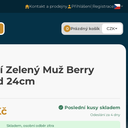
|
Kontakt a prodejny
Přihlášení
Registrace
0
Prázdný košík
CZK
í Zelený Muž Berry
d 24cm
Poslední kusy skladem
Kč
Odeslání za 4 dny
Skladem, osobní odběr zítra