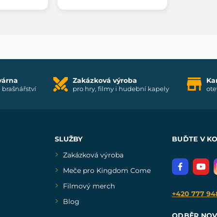
várna
Zakázková výroba
Ka
i brašnářství
pro hry, filmy i hudební kapely
ote
SLUŽBY
BUĎTE V K
Zakázková výroba
Meče pro Kingdom Come
Filmový merch
+420 777 94
Blog
ODBĚR NOV