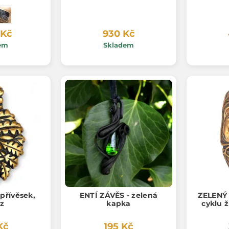
 Kč
930 Kč
em
Skladem
přívěsek,
ENTÍ ZÁVĚS - zelená
ZELENÝ 
z
kapka
cyklu ž
Kč
195 Kč