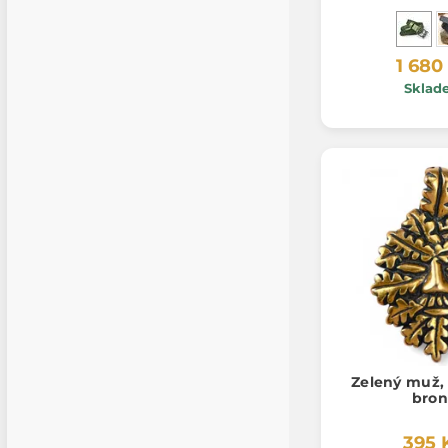
1 680
Sklad
Zelený muž, 
bron
395 