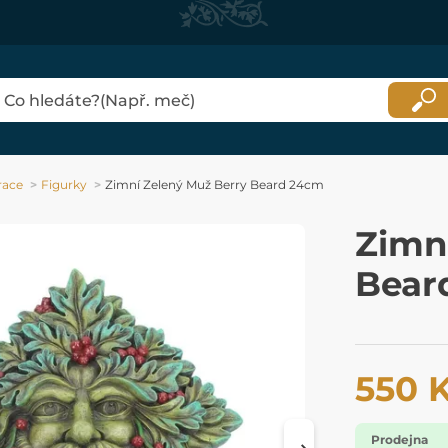
race
Figurky
Zimní Zelený Muž Berry Beard 24cm
Zimn
Bear
550 
Prodejna