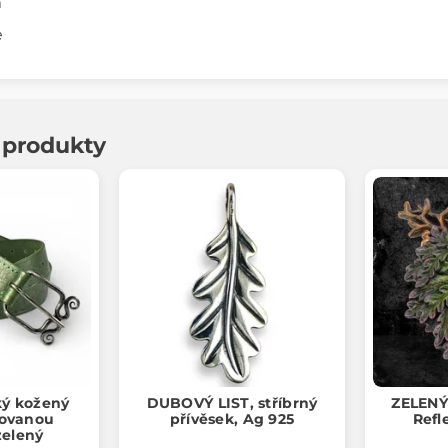
m
e
í produkty
ký kožený
DUBOVÝ LIST, stříbrný
ZELENÝ
kovanou
přívěsek, Ag 925
Refl
zelený