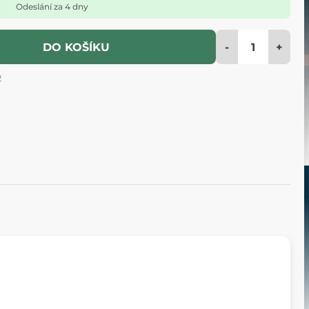
Odeslání za 4 dny
-
+
DO KOŠÍKU
2