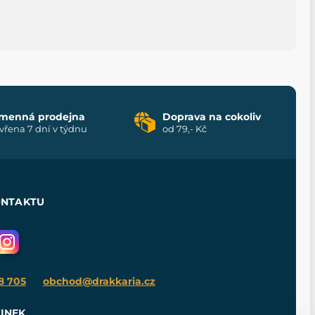
menná prodejna
Doprava na cokoliv
vřena 7 dní v týdnu
od 79,- Kč
ONTAKTU
8 705
obchod@drakkaria.cz
INEK