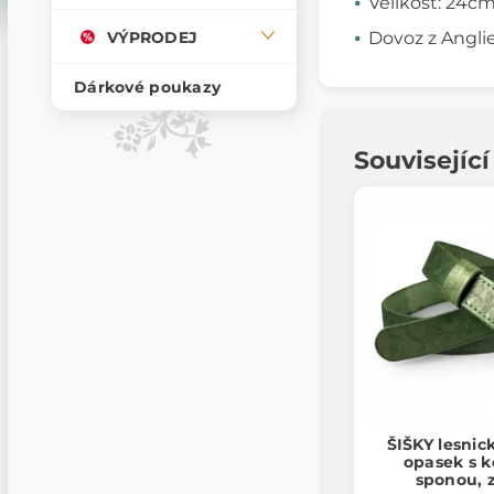
Velikost: 24c
VÝPRODEJ
Dovoz z Angli
Dárkové poukazy
Souvisejíc
ŠIŠKY lesnic
opasek s 
sponou, 