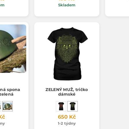
em
Skladem
ná spona
ZELENÝ MUŽ, tričko
 zelená
dámské
Kč
650 Kč
dny
1-2 týdny