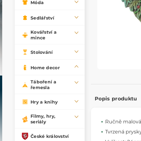
Móda
Sedlářství
Kovářství a
mince
Stolování
Home decor
Táboření a
řemesla
Popis produktu
Hry a knihy
Filmy, hry,
Ručně malov
seriály
Tvrzená prysk
České království