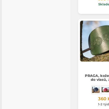
Sklad
PRAGA, kože
do vlasů,
360 
1-2 tý