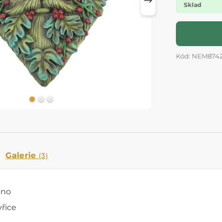
Sklad
Kód: NEM874
Galerie
(3)
áno
yřice