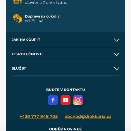
otevřena 7 dní v týdnu
Doprava na cokoliv
od 79,- Kč
JAK NAKOUPIT
Kontakt a prodejny
O SPOLEČNOSTI
Obchodní podmínky
O nás
SLUŽBY
Velkoobchod
Naše dílny
Nákup na splátky
Zakázková výroba
Pro média
Meče pro Kingdom Come
BUĎTE V KONTAKTU
Volná místa
Filmový merch
Blog
+420 777 948 705
obchod@drakkaria.cz
ODBĚR NOVINEK