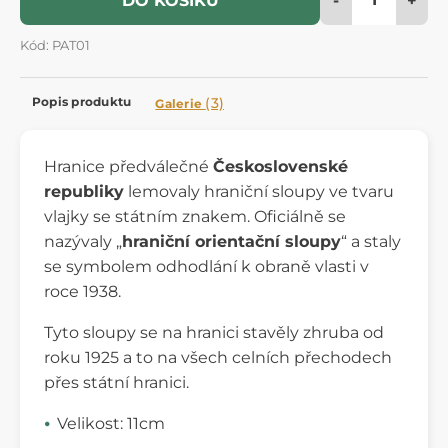
DO KOŠÍKU
Kód: PAT01
Popis produktu
(3)
Galerie
Hranice předválečné
Československé
republiky
lemovaly hraniční sloupy ve tvaru
vlajky se státním znakem. Oficiálně se
nazývaly „
hraniční orientační sloupy
“ a staly
se symbolem odhodlání k obraně vlasti v
roce 1938.
Tyto sloupy se na hranici stavěly zhruba od
roku 1925 a to na všech celních přechodech
přes státní hranici.
Velikost: 11cm