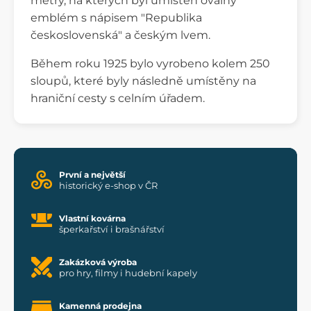
metry, na kterých byl umístěn oválný
emblém s nápisem "Republika
československá" a českým lvem.
Během roku 1925 bylo vyrobeno kolem 250
sloupů, které byly následně umístěny na
hraniční cesty s celním úřadem.
První a největší
historický e-shop v ČR
Vlastní kovárna
šperkařství i brašnářství
Zakázková výroba
pro hry, filmy i hudební kapely
Kamenná prodejna