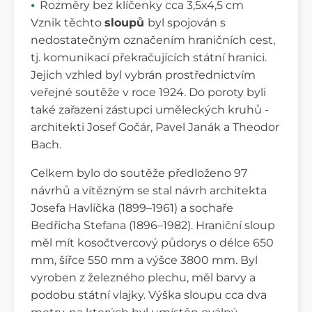
Rozměry bez klíčenky cca 3,5x4,5 cm
Vznik těchto
sloupů
byl spojován s
nedostatečným označením hraničních cest,
tj. komunikací překračujících státní hranici.
Jejich vzhled byl vybrán prostřednictvím
veřejné soutěže v roce 1924. Do poroty byli
také zařazeni zástupci uměleckých kruhů -
architekti Josef Gočár, Pavel Janák a Theodor
Bach.
Celkem bylo do soutěže předloženo 97
návrhů a vítězným se stal návrh architekta
Josefa Havlíčka (1899–1961) a sochaře
Bedřicha Stefana (1896–1982). Hraniční sloup
měl mít kosočtvercový půdorys o délce 650
mm, šířce 550 mm a výšce 3800 mm. Byl
vyroben z železného plechu, měl barvy a
podobu státní vlajky. Výška sloupu cca dva