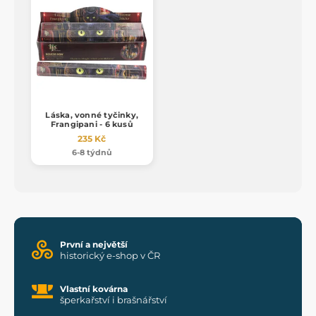
Láska, vonné tyčinky,
Frangipani - 6 kusů
235 Kč
6-8 týdnů
První a největší
historický e-shop v ČR
Vlastní kovárna
šperkařství i brašnářství