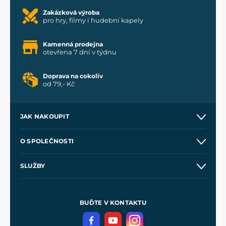
Zakázková výroba
pro hry, filmy i hudební kapely
Kamenná prodejna
otevřena 7 dní v týdnu
Doprava na cokoliv
od 79,- Kč
JAK NAKOUPIT
Kontakt a prodejny
O SPOLEČNOSTI
Obchodní podmínky
O nás
SLUŽBY
Velkoobchod
Naše dílny
Nákup na splátky
Zakázková výroba
Pro média
Meče pro Kingdom Come
BUĎTE V KONTAKTU
Volná místa
Filmový merch