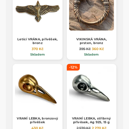
Letící VRÁNA, přívěšek,
VIKINSKÁ VRÁNA,
bronz
prsten, bronz
370 Kč
395 Kč
360 Kč
Skladem
Skladem
-12%
VRANÍ LEBKA, bronzový
VRANÍ LEBKA, stříbrný
přívěšek
přívěsek, Ag 925, 15 g
430 Kč
2 570 Kč
2 270 Kč