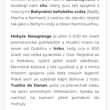
dodávají nám
sílu
. Vrány jsou též spojené s
mocnými
Bohyněmi keltského světa
(Badb,
Macha a Nemain), s cestou do zásvětí, stejně
tak jako s Bohyní vody a zdraví
Nantosuelt
ou.
Mohyla Newgrange
je přes 5 000 let staré
prehistorické pohřebiště a rituální místo na
sever od Dublinu v
Irsku
, tedy cca o 500
starší než velká pyramida v Gize. Nejedná se
o keltskou, nýbrž ještě starší záležitost.
Nicméně Keltové ji též využívali a je s tímto
místem spojena celá řada irských legend.
Právě sem se odebrali bájní Bohové z rodu
Tuatha de Danan
, poté co přenechali vládu
na zemi smrtelným Milesianům. Spirála se
nachází na kameni před portálem do
mohyly.