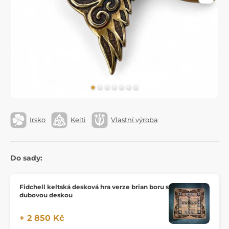
Irsko
Kelti
Vlastní výroba
Do sady:
Fidchell keltská desková hra verze brian boru s
dubovou deskou
+ 2 850 Kč