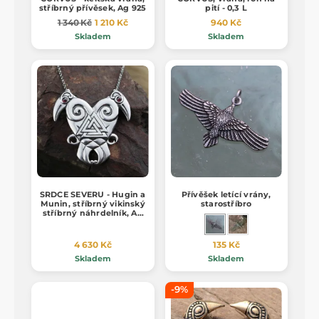
stříbrný přívěsek, Ag 925
pití - 0,3 L
1 340 Kč
1 210 Kč
940 Kč
Skladem
Skladem
SRDCE SEVERU - Hugin a
Přívěšek letící vrány,
Munin, stříbrný vikinský
starostříbro
stříbrný náhrdelník, Ag
925, 24g
4 630 Kč
135 Kč
Skladem
Skladem
-9%