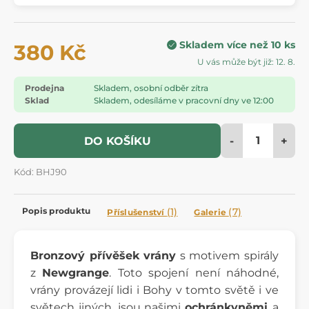
Skladem více než 10 ks
380 Kč
U vás může být již: 12. 8.
Prodejna
Skladem, osobní odběr zítra
Sklad
Skladem, odesíláme v pracovní dny ve 12:00
-
+
DO KOŠÍKU
Kód: BHJ90
Popis produktu
(1)
(7)
Příslušenství
Galerie
Bronzový přívěšek vrány
s motivem spirály
z
Newgrange
. Toto spojení není náhodné,
vrány provázejí lidi i Bohy v tomto světě i ve
světech jiných, jsou našimi
ochránkyněmi
a