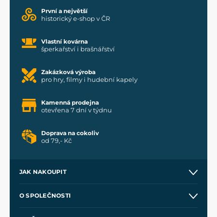
První a největší
historický e-shop v ČR
Vlastní kovárna
šperkařství i brašnářství
Zakázková výroba
pro hry, filmy i hudební kapely
Kamenná prodejna
otevřena 7 dní v týdnu
Doprava na cokoliv
od 79,- Kč
JAK NAKOUPIT
Kontakt a prodejny
O SPOLEČNOSTI
Obchodní podmínky
O nás