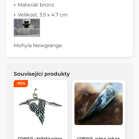
Materiál: bronz
Velikost: 3.5 x 4.7 cm
Mohyla Newgrange.
Související produkty
-10%
CORVUS - keltská vrána,
CORVUS, vrána, roh na