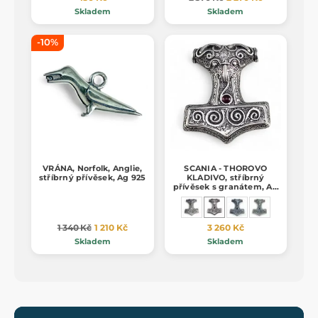
Skladem
Skladem
-10%
VRÁNA, Norfolk, Anglie,
SCANIA - THOROVO
stříbrný přívěsek, Ag 925
KLADIVO, stříbrný
přívěsek s granátem, Ag
925
1 340 Kč
1 210 Kč
3 260 Kč
Skladem
Skladem