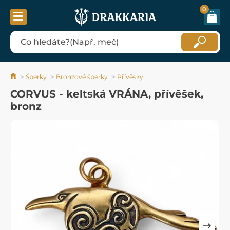
0
Šperky
Bronzové šperky
Přívěsky
CORVUS - keltská VRÁNA, přívěšek,
bronz