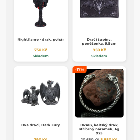
Nightflame - drak, pohár
Dračí šupiny,
peněženka, 9.5cm
750 Kč
950 Kč
Skladem
Skladem
-17%
Dva draci, Dark Fury
DRAIG, keltský drak,
stříbrný náramek, Ag
925
790 Kč
10 680 Kč
8 880 Kč