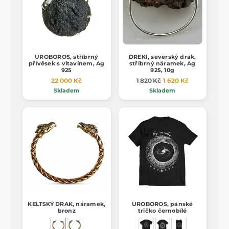
UROBOROS, stříbrný
DREKI, severský drak,
přívěsek s vltavínem, Ag
stříbrný náramek, Ag
925
925, 10g
22 000 Kč
1 820 Kč
1 620 Kč
Skladem
Skladem
KELTSKÝ DRAK, náramek,
UROBOROS, pánské
bronz
tričko černobílé