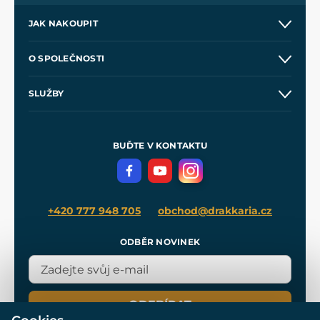
JAK NAKOUPIT
Kontakt a prodejny
O SPOLEČNOSTI
Obchodní podmínky
O nás
SLUŽBY
Velkoobchod
Naše dílny
Nákup na splátky
Zakázková výroba
Pro média
Meče pro Kingdom Come
BUĎTE V KONTAKTU
Volná místa
Filmový merch
Blog
+420 777 948 705
obchod@drakkaria.cz
ODBĚR NOVINEK
ODEBÍRAT