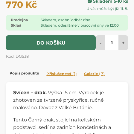
Skladem 5-10 ks
770 Kč
U vás může být již: 11. 8.
Prodejna
Skladem, osobní odběr zítra
Sklad
Skladem, odesíláme v pracovní dny ve 12:00
-
+
DO KOŠÍKU
Kód: DGS38
Popis produktu
(1)
(7)
Příslušenství
Galerie
Svícen - drak.
Výška 15 cm. Výrobek je
zhotoven ze tvrzené pryskyřice, ručně
malováno. Dovoz z Velké Británie.
Tento Černý drak, stojící na keltském
podstavci, sedí na zadních končetinách a