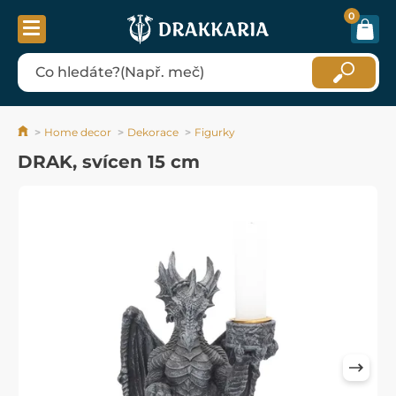
0
Home decor
Dekorace
Figurky
DRAK, svícen 15 cm