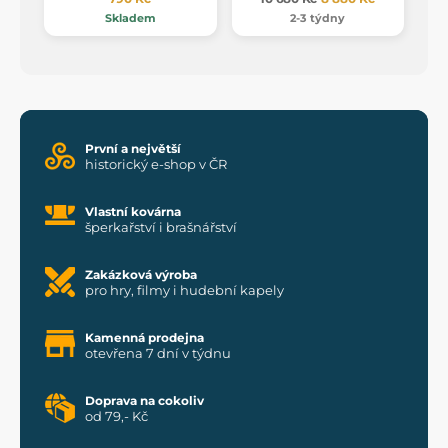
Skladem
2-3 týdny
První a největší
historický e-shop v ČR
Vlastní kovárna
šperkařství i brašnářství
Zakázková výroba
pro hry, filmy i hudební kapely
Kamenná prodejna
otevřena 7 dní v týdnu
Doprava na cokoliv
od 79,- Kč