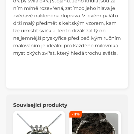
drápy svírá okraj stojanu. Jeho křídla jsou za
ním mírně rozevřená, zatímco jeho hlava je
zvědavě nakloněna doprava. V levém pařátu
drží malý předmět s keltským vzorem, kam
lze umístit svíčku. Tento držák zalitý do
nejjemnější pryskyřice před pečlivým ručním
malováním je ideální pro každého milovníka
mystických zvířat, který hledá trochu světla.
Související produkty
-11%