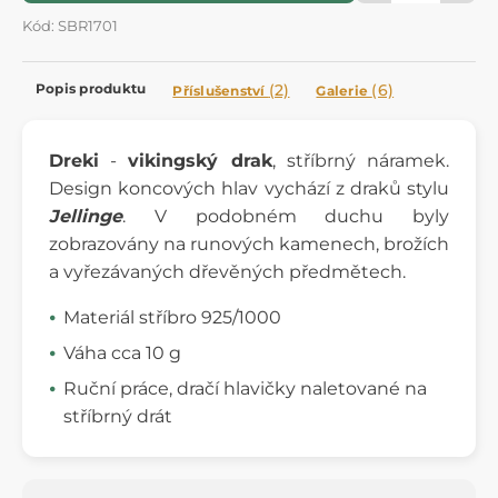
Kód: SBR1701
Popis produktu
(2)
(6)
Příslušenství
Galerie
Dreki
-
vikingský drak
, stříbrný náramek.
Design koncových hlav vychází z draků stylu
Jellinge
. V podobném duchu byly
zobrazovány na runových kamenech, brožích
a vyřezávaných dřevěných předmětech.
Materiál stříbro 925/1000
Váha cca 10 g
Ruční práce, dračí hlavičky naletované na
stříbrný drát