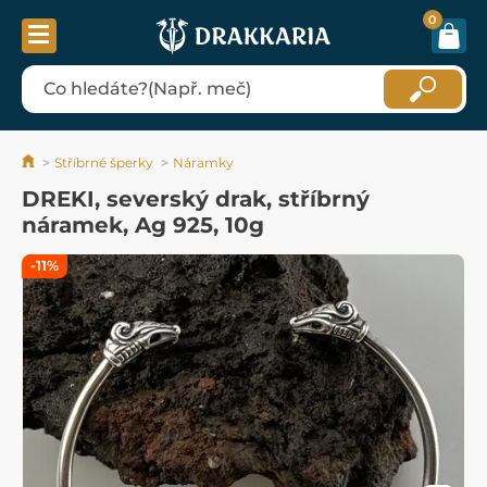
0
Stříbrné šperky
Náramky
DREKI, severský drak, stříbrný
náramek, Ag 925, 10g
-11%