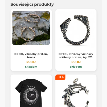
Související produkty
DREKI, vikinský prsten,
DREKI, stříbrný vikinský
bronz
stříbrný prsten, Ag 925
360 Kč
860 Kč
Skladem
Skladem
-11%