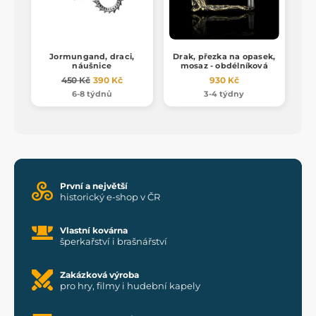
Jormungand, draci,
Drak, přezka na opasek,
náušnice
mosaz - obdélníková
450 Kč
390 Kč
930 Kč
6-8 týdnů
3-4 týdny
První a největší
historický e-shop v ČR
Vlastní kovárna
šperkařství i brašnářství
Zakázková výroba
pro hry, filmy i hudební kapely