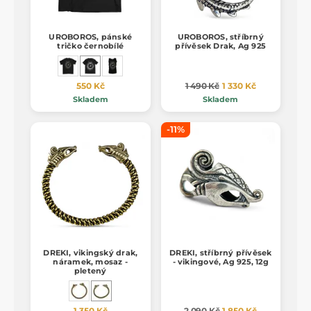
UROBOROS, pánské
UROBOROS, stříbrný
tričko černobílé
přívěsek Drak, Ag 925
550 Kč
1 490 Kč
1 330 Kč
Skladem
Skladem
-11%
DREKI, vikingský drak,
DREKI, stříbrný přívěsek
náramek, mosaz -
- vikingové, Ag 925, 12g
pletený
1 350 Kč
2 090 Kč
1 850 Kč