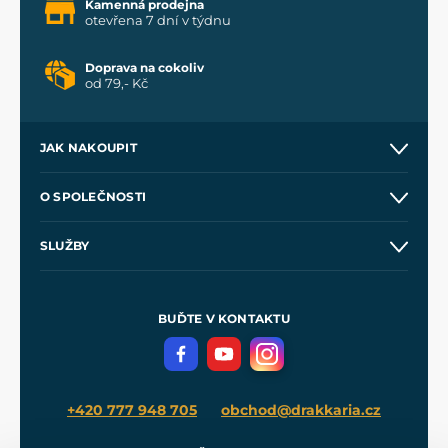
Kamenná prodejna
otevřena 7 dní v týdnu
Doprava na cokoliv
od 79,- Kč
JAK NAKOUPIT
Kontakt a prodejny
O SPOLEČNOSTI
Obchodní podmínky
O nás
SLUŽBY
Velkoobchod
Naše dílny
Nákup na splátky
Zakázková výroba
Pro média
Meče pro Kingdom Come
BUĎTE V KONTAKTU
Volná místa
Filmový merch
Blog
+420 777 948 705
obchod@drakkaria.cz