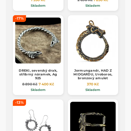
Skladem
Skladem
-17%
DREKI, severský drak,
Jormungandr, HAD Z
stříbrný náramek, Ag
MIDGARDU, Uroboros,
925
bronzový amulet
8 890 Kč
7 400 Kč
370 Kč
Skladem
Skladem
-13%