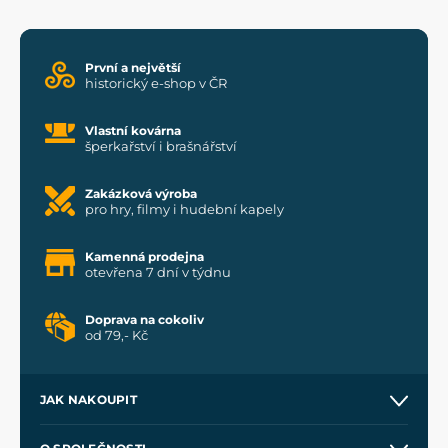
První a největší
historický e-shop v ČR
Vlastní kovárna
šperkařství i brašnářství
Zakázková výroba
pro hry, filmy i hudební kapely
Kamenná prodejna
otevřena 7 dní v týdnu
Doprava na cokoliv
od 79,- Kč
JAK NAKOUPIT
Kontakt a prodejny