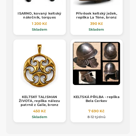
ISARNO, kovaný keltský
Přívěsek keltský ježek,
nákrčník, torques
replika La Tène, bronz
1 200 Kč
390 Kč
Skladem
Skladem
KELTSKÝ TALISMAN
KELTSKÁ PŘILBA - replika
ŽIVOTA, replika nálezu
Bela Cerkev
patrně z Galie, bronz
450 Kč
7 690 Kč
Skladem
8-12 týdnů