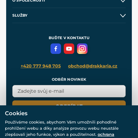
O SPOLEČNOSTI
Obchodní podmínky
O nás
SLUŽBY
Velkoobchod
Naše dílny
Nákup na splátky
Zakázková výroba
Pro média
Meče pro Kingdom Come
BUĎTE V KONTAKTU
Volná místa
Filmový merch
Blog
+420 777 948 705
obchod@drakkaria.cz
ODBĚR NOVINEK
ODEBÍRAT
Cookies
Používáme cookies, abychom Vám umožnili pohodlné
prohlížení webu a díky analýze provozu webu neustále
zlepšovali jeho funkce, výkon a použitelnost.
ochrana