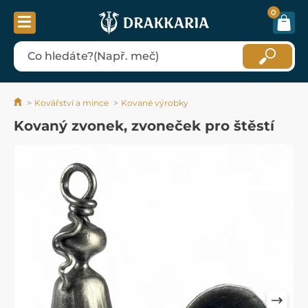
0
Kovářství a mince
Kované výrobky
Kovaný zvonek, zvoneček pro štěstí