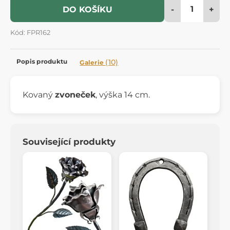
-
+
DO KOŠÍKU
Kód: FPR162
Popis produktu
(10)
Galerie
Kovaný
zvoneček
, výška 14 cm.
Související produkty