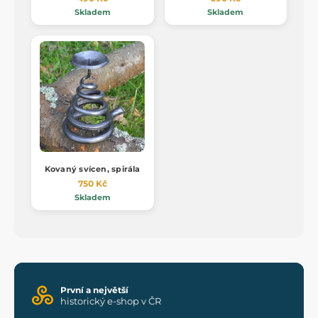
Skladem
Skladem
Kovaný svícen, spirála
750 Kč
Skladem
První a největší
historický e-shop v ČR