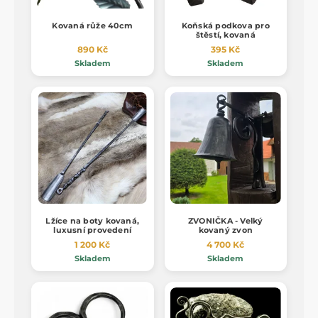
Kovaná růže 40cm
Koňská podkova pro
štěstí, kovaná
890 Kč
395 Kč
Skladem
Skladem
Lžíce na boty kovaná,
ZVONIČKA - Velký
luxusní provedení
kovaný zvon
1 200 Kč
4 700 Kč
Skladem
Skladem