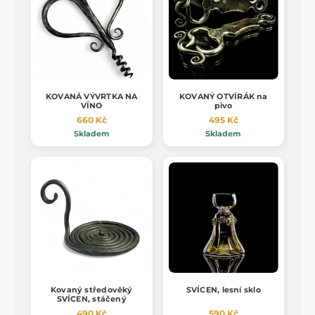
KOVANÁ VÝVRTKA NA
KOVANÝ OTVÍRÁK na
VÍNO
pivo
660 Kč
495 Kč
Skladem
Skladem
Kovaný středověký
SVÍCEN, lesní sklo
SVÍCEN, stáčený
490 Kč
590 Kč