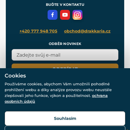
Meče pro Kingdom Come
BUĎTE V KONTAKTU
Volná místa
Filmový merch
Blog
+420 777 948 705
obchod@drakkaria.cz
ODBĚR NOVINEK
ODEBÍRAT
Cookies
Používáme cookies, abychom Vám umožnili pohodlné
prohlížení webu a díky analýze provozu webu neustále
zlepšovali jeho funkce, výkon a použitelnost.
ochrana
osobních údajů
© Všechna práva vyhrazena. www.drakkaria.cz 2007-2026.
Powered by
Simplia.cz
, protected by reCAPTCHA.
Souhlasím