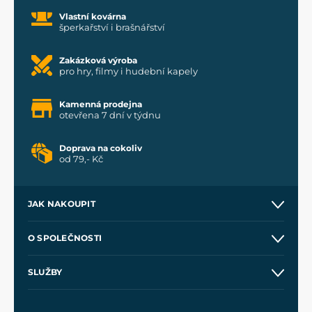
Vlastní kovárna
šperkařství i brašnářství
Zakázková výroba
pro hry, filmy i hudební kapely
Kamenná prodejna
otevřena 7 dní v týdnu
Doprava na cokoliv
od 79,- Kč
JAK NAKOUPIT
Kontakt a prodejny
O SPOLEČNOSTI
Obchodní podmínky
O nás
SLUŽBY
Velkoobchod
Naše dílny
Nákup na splátky
Zakázková výroba
Pro média