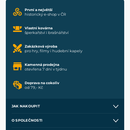
První a největší
historický e-shop v ČR
Vlastní kovárna
šperkařství i brašnářství
Zakázková výroba
pro hry, filmy i hudební kapely
Kamenná prodejna
otevřena 7 dní v týdnu
Doprava na cokoliv
od 79,- Kč
JAK NAKOUPIT
Kontakt a prodejny
O SPOLEČNOSTI
Obchodní podmínky