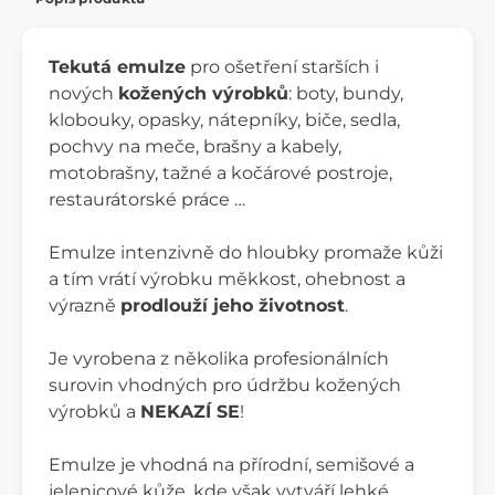
Tekutá emulze
pro ošetření starších i
nových
kožených výrobků
: boty, bundy,
klobouky, opasky, nátepníky, biče, sedla,
pochvy na meče, brašny a kabely,
motobrašny, tažné a kočárové postroje,
restaurátorské práce …
Emulze intenzivně do hloubky promaže kůži
a tím vrátí výrobku měkkost, ohebnost a
výrazně
prodlouží jeho životnost
.
Je vyrobena z několika profesionálních
surovin vhodných pro údržbu kožených
výrobků a
NEKAZÍ SE
!
Emulze je vhodná na přírodní, semišové a
jelenicové kůže, kde však vytváří lehké