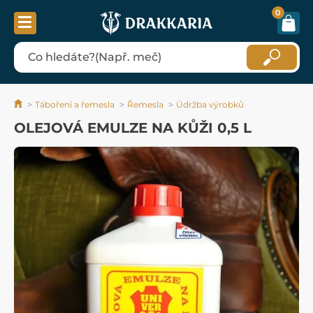
0
Táboření a řemesla
Řemesla
Údržba výrobků
OLEJOVÁ EMULZE NA KŮŽI 0,5 L