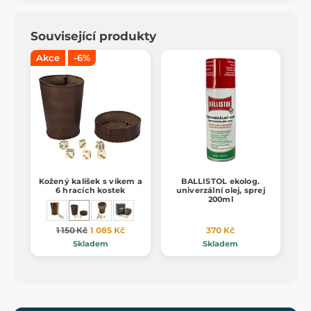
Související produkty
Akce
-6%
Kožený kalíšek s víkem a
BALLISTOL ekolog.
6 hracích kostek
univerzální olej, sprej
200ml
1 150 Kč
1 085 Kč
370 Kč
Skladem
Skladem