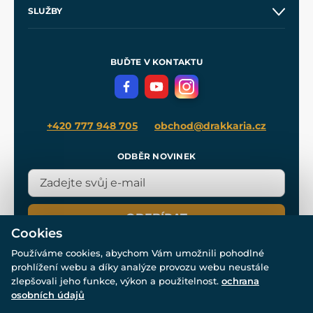
O nás
SLUŽBY
Velkoobchod
Naše dílny
Nákup na splátky
Zakázková výroba
Pro média
Meče pro Kingdom Come
BUĎTE V KONTAKTU
Volná místa
Filmový merch
Blog
+420 777 948 705
obchod@drakkaria.cz
ODBĚR NOVINEK
ODEBÍRAT
Cookies
Používáme cookies, abychom Vám umožnili pohodlné
prohlížení webu a díky analýze provozu webu neustále
zlepšovali jeho funkce, výkon a použitelnost.
ochrana
osobních údajů
© Všechna práva vyhrazena. www.drakkaria.cz 2007-2026.
Powered by
Simplia.cz
, protected by reCAPTCHA.