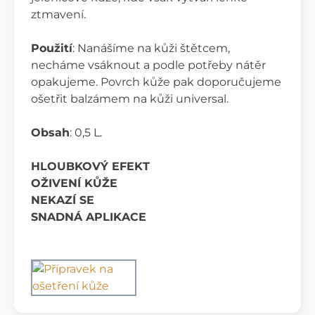
ztmavení.
Použití
: Nanášíme na kůži štětcem,
necháme vsáknout a podle potřeby nátěr
opakujeme. Povrch kůže pak doporučujeme
ošetřit balzámem na kůži universal.
Obsah
: 0,5 L.
HLOUBKOVÝ EFEKT
OŽIVENÍ KŮŽE
NEKAZÍ SE
SNADNÁ APLIKACE