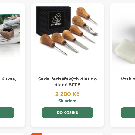
 Kuksa,
Sada řezbářských dlát do
Vosk n
dlaně SC05
2 200 Kč
Skladem
DO KOŠÍKU