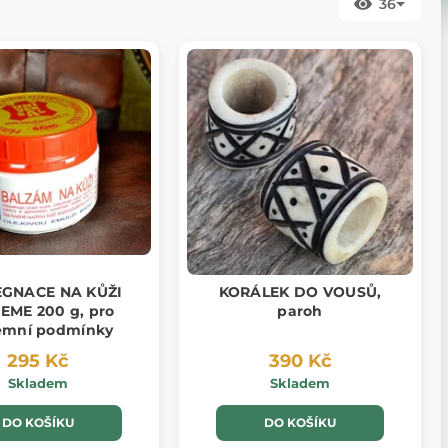
36
EGNACE NA KŮŽI
KORÁLEK DO VOUSŮ,
EME 200 g, pro
paroh
émní podmínky
295 Kč
390 Kč
Skladem
Skladem
DO KOŠÍKU
DO KOŠÍKU