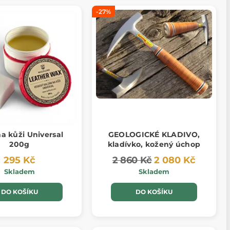
-27%
a kůži Universal
GEOLOGICKÉ KLADIVO,
200g
kladívko, kožený úchop
295 Kč
2 860 Kč
2 080 Kč
Skladem
Skladem
DO KOŠÍKU
DO KOŠÍKU