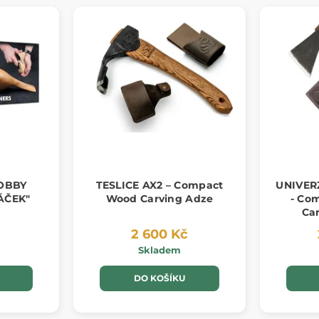
OBBY
TESLICE AX2 – Compact
UNIVER
Wood Carving Adze
- Co
Ca
2 600 Kč
Skladem
DO KOŠÍKU