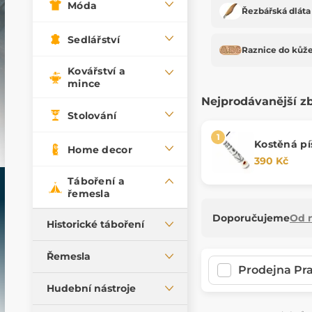
Móda
Řezbářská dláta
Sedlářství
Raznice do kůž
Kovářství a
mince
Nejprodávanější z
Stolování
Kostěná píš
Home decor
Öland
390 Kč
Táboření a
řemesla
Doporučujeme
Od n
Historické táboření
Historická kuchyně
Řemesla
Prodejna Pr
Svícení a svítidla
Řezbářská dláta
Hudební nástroje
Historické stany
Údržba výrobků