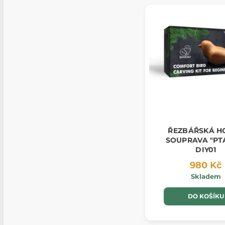
ŘEZBÁŘSKÁ H
SOUPRAVA "PTÁČEK"
DIY01
980 Kč
Skladem
DO KOŠÍKU