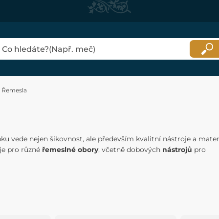
Řemesla
ku vede nejen šikovnost, ale především kvalitní nástroje a materi
je pro různé
řemeslné obory
, včetně dobových
nástrojů
pro