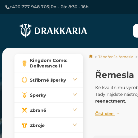
|
+420 777 948 705
Po - Pá: 8:30 - 16h
Táboření a řemesla
Kingdom Come:
Deliverance II
Řemesla
Stříbrné šperky
Ke kvalitnímu výrob
Tady najdete nástro
Šperky
reenactment
.
Zbraně
Číst více
Zbroje