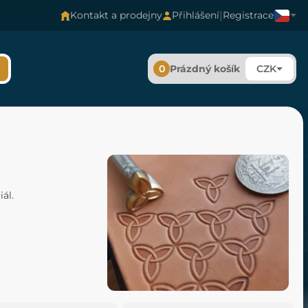
|
Kontakt a prodejny
Přihlášení
Registrace
0
Prázdný košík
CZK
ál.