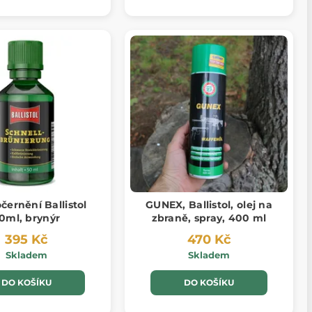
černění Ballistol
GUNEX, Ballistol, olej na
0ml, brynýr
zbraně, spray, 400 ml
395 Kč
470 Kč
Skladem
Skladem
DO KOŠÍKU
DO KOŠÍKU