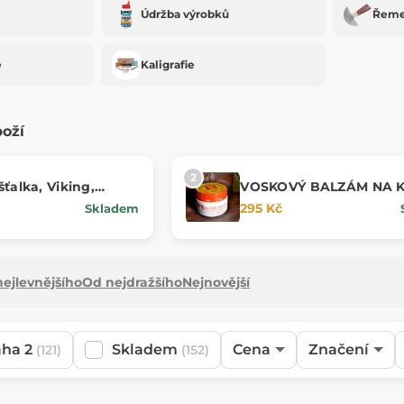
Údržba výrobků
Řeme
e
Kaligrafie
boží
ťalka, Viking,
VOSKOVÝ BALZÁM NA K
UNIVERSAL 200 g
295 Kč
Skladem
ejlevnějšího
Od nejdražšího
Nejnovější
aha 2
Skladem
Cena
Značení
(121)
(152)