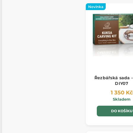
Novinka
Řezbářská sada -
DIY07
1 350 Kč
Skladem
DO KOŠÍKU