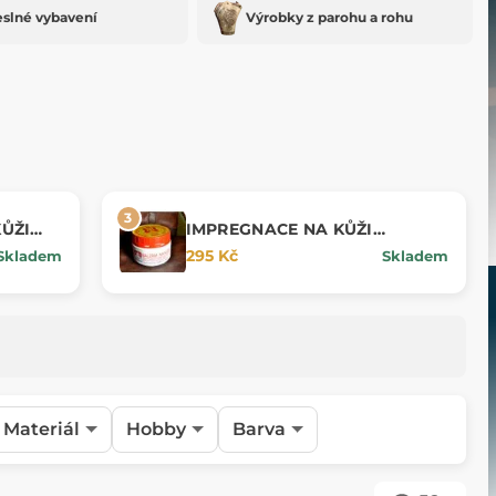
slné vybavení
Výrobky z parohu a rohu
ŮŽI
IMPREGNACE NA KŮŽI
EXTREME 200 g, pro extrémní
295 Kč
Skladem
Skladem
podmínky
Materiál
Hobby
Barva