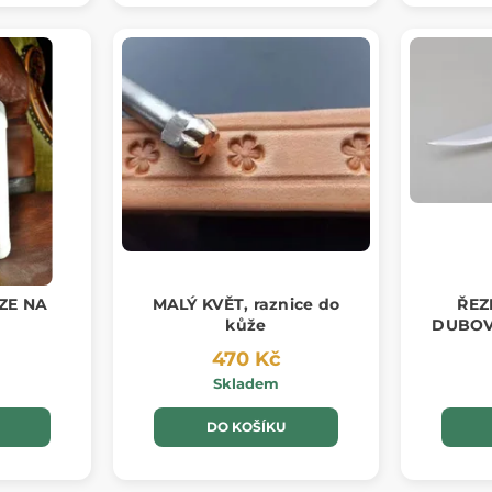
ZE NA
MALÝ KVĚT, raznice do
ŘEZ
kůže
DUBOV
470 Kč
Skladem
DO KOŠÍKU