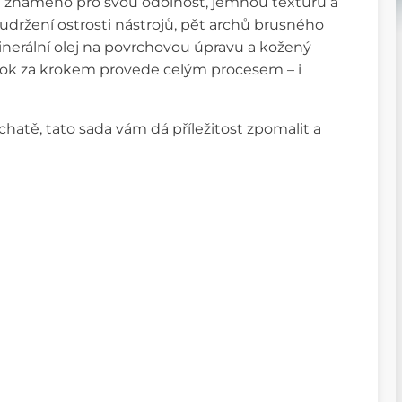
a známého pro svou odolnost, jemnou texturu a
udržení ostrosti nástrojů, pět archů brusného
minerální olej na povrchovou úpravu a kožený
rok za krokem provede celým procesem – i
chatě, tato sada vám dá příležitost zpomalit a