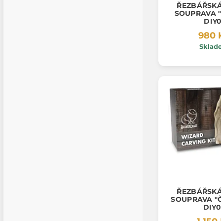
ŘEZBÁŘSK
SOUPRAVA "PTÁČEK"
DIY0
980 
Sklad
ŘEZBÁŘSK
SOUPRAVA "ČARODĚJ"
DIY0