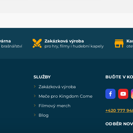
várna
Zakázková výroba
Ka
i brašnářství
pro hry, filmy i hudební kapely
ote
SLUŽBY
BUĎTE V K
Zakázková výroba
Meče pro Kingdom Come
Filmový merch
+420 777 94
Blog
ODBĚR NOV