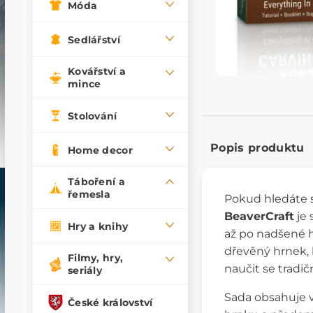
Móda
Sedlářství
Kovářství a
mince
Stolování
Popis produktu
Home decor
Táboření a
řemesla
Pokud hledáte s
BeaverCraft
je 
Hry a knihy
až po nadšené h
dřevěný hrnek, k
Filmy, hry,
naučit se tradi
seriály
Sada obsahuje v
České království