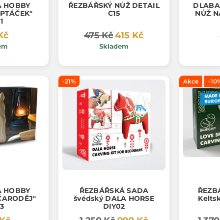
Á HOBBY
ŘEZBÁŘSKÝ NŮŽ DETAIL
DLABA
C15
NŮŽ N
1
Kč
475 Kč
415 Kč
em
Skladem
-21%
Akce
-10
Á HOBBY
ŘEZBÁŘSKÁ SADA
ŘEZB
švédský DALA HORSE
Kelts
3
DIY02