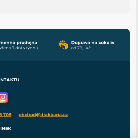
menná prodejna
Doprava na cokoliv
vřena 7 dní v týdnu
od 79,- Kč
ONTAKTU
8 705
obchod@drakkaria.cz
INEK