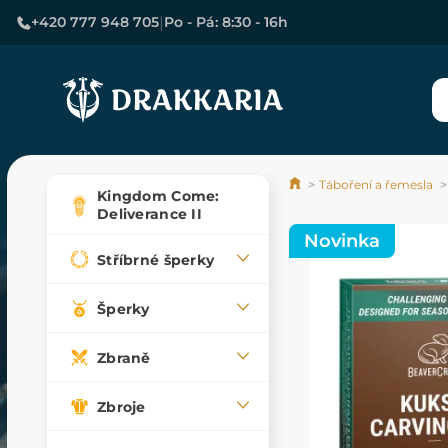
|
+420 777 948 705
Po - Pá: 8:30 - 16h
Táboření a řemesla
Kingdom Come:
Deliverance II
Novinka
Stříbrné šperky
Šperky
Zbraně
Zbroje