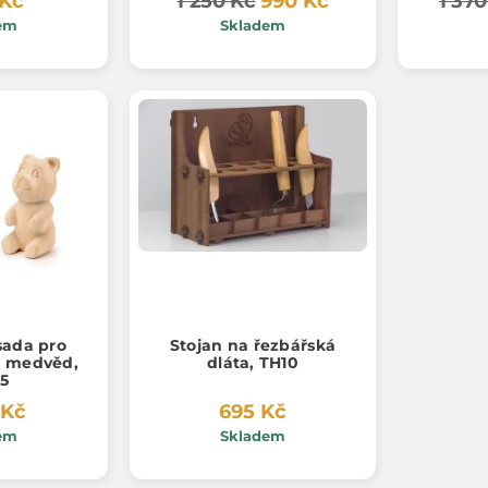
 Kč
1 250 Kč
990 Kč
1 37
em
Skladem
sada pro
Stojan na řezbářská
, medvěd,
dláta, TH10
5
 Kč
695 Kč
em
Skladem