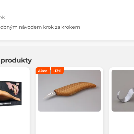
ek
drobným návodem krok za krokem
í produkty
Akce
-13%