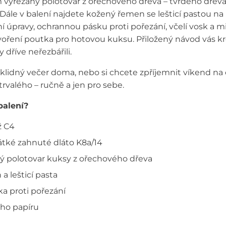
 vyřezaný polotovar z ořechového dřeva – tvrdého dřev
Dále v balení najdete kožený řemen se lešticí pastou na 
lní úpravy, ochrannou pásku proti pořezání, včelí vosk a 
oření poutka pro hotovou kuksu. Přiložený návod vás k
 dříve neřezbářili.
 klidný večer doma, nebo si chcete zpříjemnit víkend na 
 trvalého – ručně a jen pro sebe.
balení?
ž C4
tké zahnuté dláto K8a/14
ý polotovar kuksy z ořechového dřeva
 lešticí pasta
a proti pořezání
ho papíru