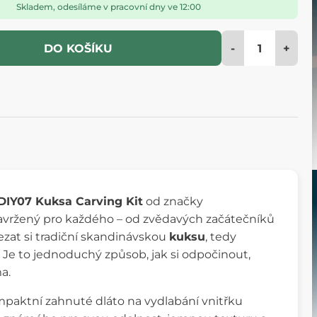
Skladem, odesíláme v pracovní dny ve 12:00
-
+
DO KOŠÍKU
DIY07 Kuksa Carving Kit
od značky
navržený pro každého – od zvědavých začátečníků
zat si tradiční skandinávskou
kuksu
, tedy
i. Je to jednoduchý způsob, jak si odpočinout,
a.
mpaktní zahnuté dláto na vydlabání vnitřku