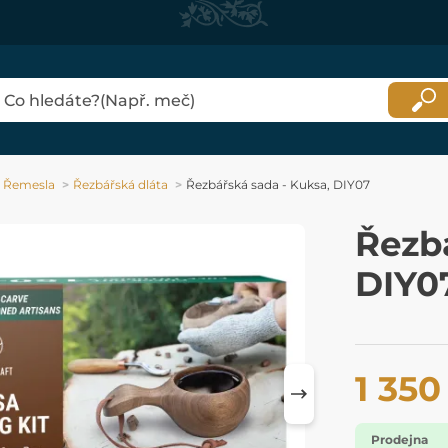
Řemesla
Řezbářská dláta
Řezbářská sada - Kuksa, DIY07
Řezbá
DIY0
1 350
Prodejna