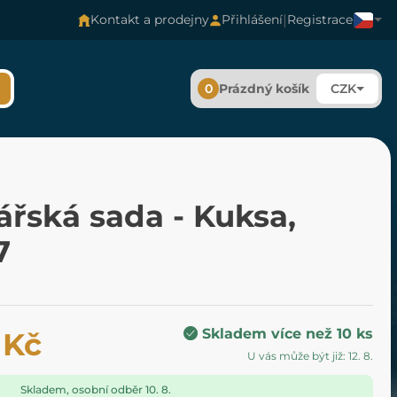
|
Kontakt a prodejny
Přihlášení
Registrace
0
Prázdný košík
CZK
řská sada - Kuksa,
7
Skladem více než 10 ks
 Kč
U vás může být již: 12. 8.
Skladem, osobní odběr 10. 8.