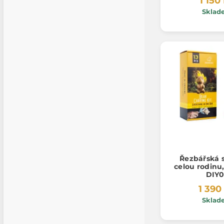
1 150
Sklad
Řezbářská 
celou rodinu
DIY0
1 390
Sklad