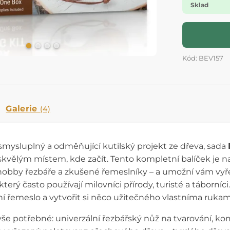
Sklad
Kód: BEV157
Galerie
(4)
mysluplný a odměňující kutilský projekt ze dřeva, sada
skvělým místem, kde začít. Tento kompletní balíček je 
obby řezbáře a zkušené řemeslníky – a umožní vám vyře
terý často používají milovníci přírody, turisté a táborníc
ční řemeslo a vytvořit si něco užitečného vlastníma rukam
še potřebné: univerzální řezbářský nůž na tvarování, ko