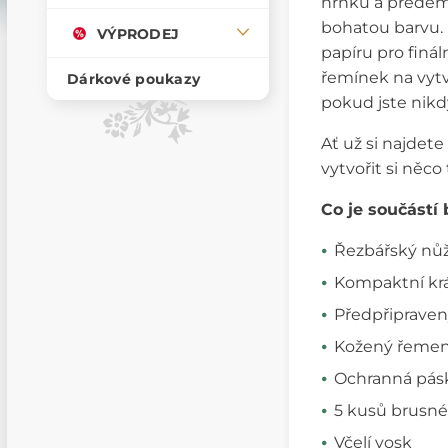
hrnku a předem
bohatou barvu. 
VÝPRODEJ
papíru pro finá
řemínek na vytv
Dárkové poukazy
pokud jste nikdy
Ať už si najdete
vytvořit si něco
Co je součástí 
Řezbářský nů
Kompaktní krá
Předpřipraven
Kožený řemen a
Ochranná pásk
5 kusů brusné
Včelí vosk