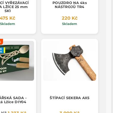
CÍ VYŘEZÁVACÍ
POUZDRO NA 4ks
A LŽÍCE 25 mm
NÁSTROJŮ TR4
SK1
475 Kč
220 Kč
Skladem
Skladem
%
ÁŘSKÁ SADA -
ŠTÍPACÍ SEKERA AX5
ká Lžíce DIY04