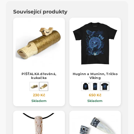
Související produkty
PÍŠŤALKA dřevěná,
Huginn a Muninn, Tričko
kukačka
Viking
230 Kč
650 Kč
Skladem
Skladem