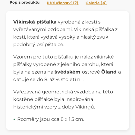
Popis produktu
(2)
(4)
Příslušenství
Galerie
Vikinská píšťalka
vyrobená z kosti s
vyřezávanými ozdobami. Vikinská píšťalka z
kosti, která vydává vysoký a hlasitý zvuk
podobný psí píšťalce.
Vzorem pro tuto píšťalku je nález vikinské
píšťalky vyrobené z jeleního parohu, která
byla nalezena na
švédském
ostrově
Öland
a
datuje se do 8. až 9. století n.l.
Vyřezávaná geometrická výzdoba na této
kostěné píšťalce byla inspirována
historickými vzory z doby Vikingů.
Rozměry jsou cca 8 x 1,5 cm.