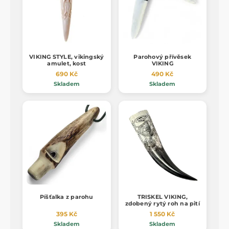
VIKING STYLE, vikingský
Parohový přívěsek
amulet, kost
VIKING
690 Kč
490 Kč
Skladem
Skladem
Píšťalka z parohu
TRISKEL VIKING,
zdobený rytý roh na pití
395 Kč
1 550 Kč
Skladem
Skladem