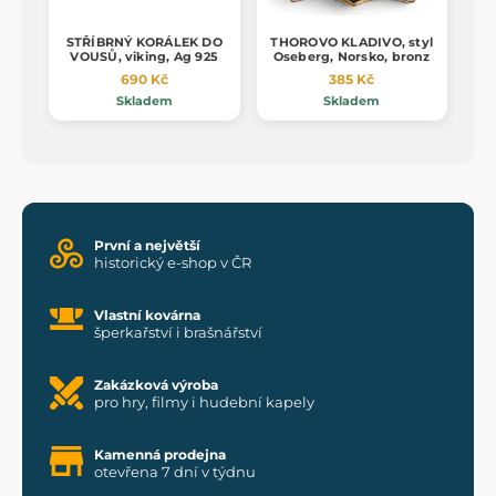
STŘÍBRNÝ KORÁLEK DO
THOROVO KLADIVO, styl
VOUSŮ, viking, Ag 925
Oseberg, Norsko, bronz
690 Kč
385 Kč
Skladem
Skladem
První a největší
historický e-shop v ČR
Vlastní kovárna
šperkařství i brašnářství
Zakázková výroba
pro hry, filmy i hudební kapely
Kamenná prodejna
otevřena 7 dní v týdnu