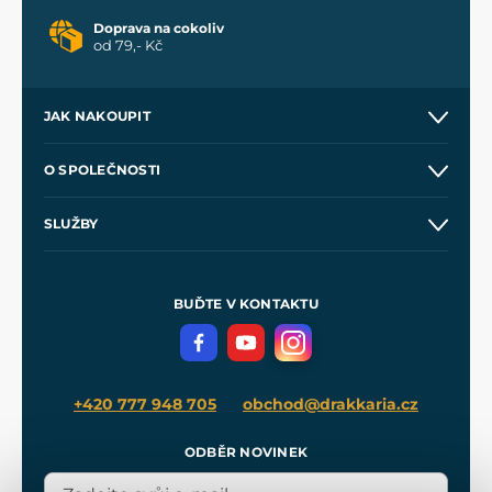
Doprava na cokoliv
od 79,- Kč
JAK NAKOUPIT
Kontakt a prodejny
O SPOLEČNOSTI
Obchodní podmínky
O nás
SLUŽBY
Velkoobchod
Naše dílny
Nákup na splátky
Zakázková výroba
Pro média
Meče pro Kingdom Come
BUĎTE V KONTAKTU
Volná místa
Filmový merch
Blog
+420 777 948 705
obchod@drakkaria.cz
ODBĚR NOVINEK