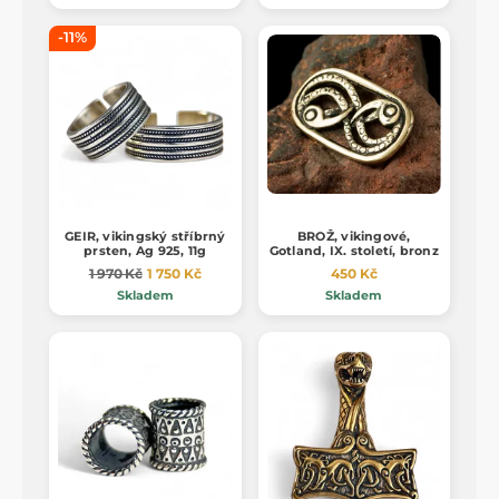
-11%
GEIR, vikingský stříbrný
BROŽ, vikingové,
prsten, Ag 925, 11g
Gotland, IX. století, bronz
1 970 Kč
1 750 Kč
450 Kč
Skladem
Skladem