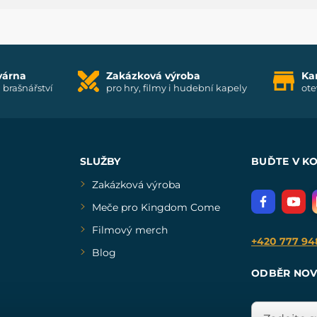
várna
Zakázková výroba
Ka
i brašnářství
pro hry, filmy i hudební kapely
ote
SLUŽBY
BUĎTE V K
Zakázková výroba
Meče pro Kingdom Come
Filmový merch
+420 777 94
Blog
ODBĚR NOV