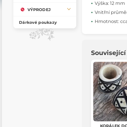
Výška: 12 mm
VÝPRODEJ
Vnitřní průmě
Hmotnost: cca
Dárkové poukazy
Souvisejíc
KORÁLEK D