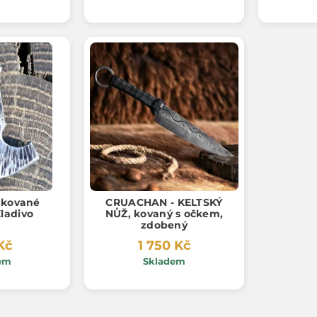
 kované
CRUACHAN - KELTSKÝ
ladivo
NŮŽ, kovaný s očkem,
zdobený
Kč
1 750 Kč
em
Skladem