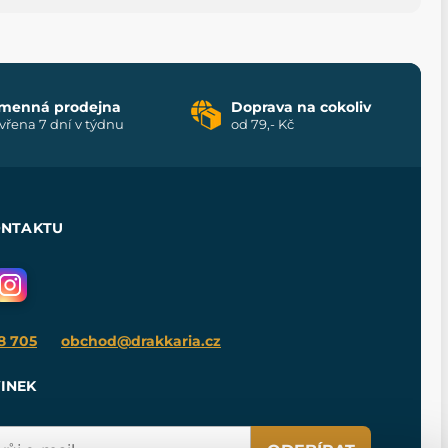
menná prodejna
Doprava na cokoliv
vřena 7 dní v týdnu
od 79,- Kč
ONTAKTU
8 705
obchod@drakkaria.cz
INEK