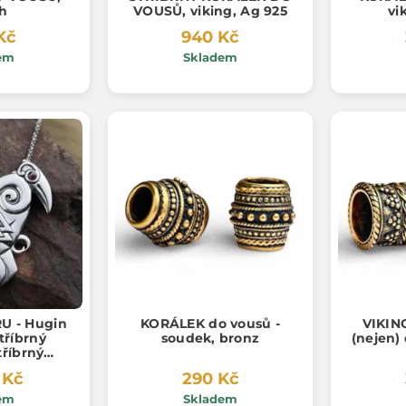
h
VOUSŮ, viking, Ag 925
vi
Kč
940 Kč
em
Skladem
U - Hugin
KORÁLEK do vousů -
VIKIN
tříbrný
soudek, bronz
(nejen)
tříbrný
g 925, 24g
 Kč
290 Kč
em
Skladem