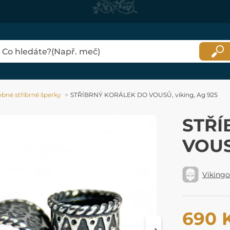
bné stříbrné šperky
STŘÍBRNÝ KORÁLEK DO VOUSŮ, viking, Ag 925
STŘÍ
VOUS
Viking
690 