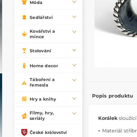
Móda
Sedlářství
Kovářství a
mince
Stolování
Home decor
Táboření a
řemesla
Popis produktu
Hry a knihy
Filmy, hry,
Korálek
sloužíc
seriály
Materiál: stříb
České království