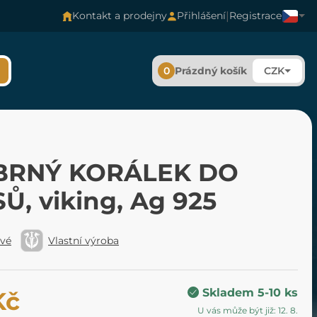
|
Kontakt a prodejny
Přihlášení
Registrace
0
Prázdný košík
CZK
BRNÝ KORÁLEK DO
Ů, viking, Ag 925
ové
Vlastní výroba
Skladem 5-10 ks
Kč
U vás může být již: 12. 8.