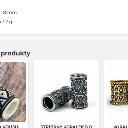
r: 8 mm
 3,2 g
í produkty
O VOUSŮ,
STŘÍBRNÝ KORÁLEK DO
KORÁL