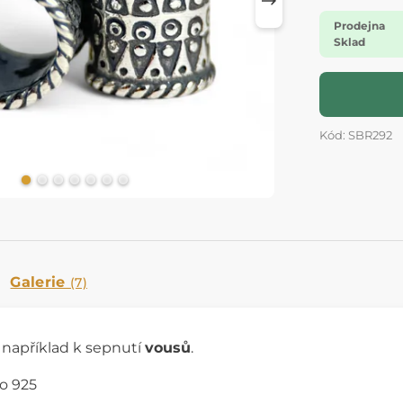
Prodejna
Sklad
Kód: SBR292
Galerie
(7)
í například k sepnutí
vousů
.
ro 925