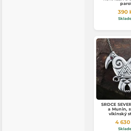
paro
390 
Sklad
SRDCE SEVER
a Munin, s
vikinský s
náhrdelník, A
4 630
Sklad