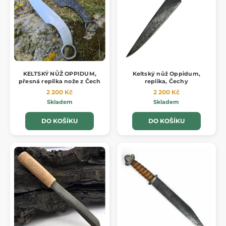
KELTSKÝ NŮŽ OPPIDUM,
Keltský nůž Oppidum,
přesná replika nože z Čech
replika, Čechy
2 200 Kč
2 200 Kč
Skladem
Skladem
DO KOŠÍKU
DO KOŠÍKU