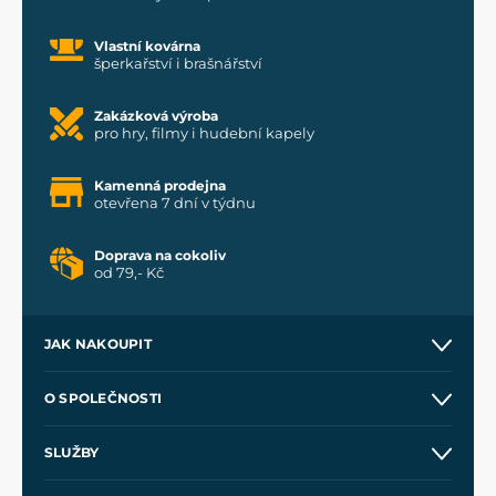
Vlastní kovárna
šperkařství i brašnářství
Zakázková výroba
pro hry, filmy i hudební kapely
Kamenná prodejna
otevřena 7 dní v týdnu
Doprava na cokoliv
od 79,- Kč
JAK NAKOUPIT
Kontakt a prodejny
O SPOLEČNOSTI
Obchodní podmínky
O nás
SLUŽBY
Velkoobchod
Naše dílny
Nákup na splátky
Zakázková výroba