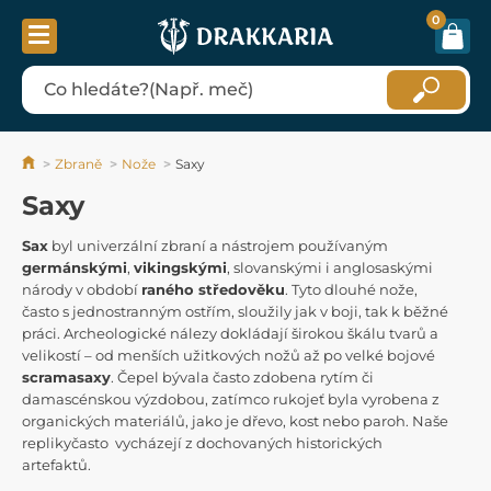
0
Zbraně
Nože
Saxy
Saxy
Sax
byl univerzální zbraní a nástrojem používaným
germánskými
,
vikingskými
, slovanskými i anglosaskými
národy v období
raného středověku
. Tyto dlouhé nože,
často s jednostranným ostřím, sloužily jak v boji, tak k běžné
práci. Archeologické nálezy dokládají širokou škálu tvarů a
velikostí – od menších užitkových nožů až po velké bojové
scramasaxy
. Čepel bývala často zdobena rytím či
damascénskou výzdobou, zatímco rukojeť byla vyrobena z
organických materiálů, jako je dřevo, kost nebo paroh. Naše
replikyčasto vycházejí z dochovaných historických
artefaktů.