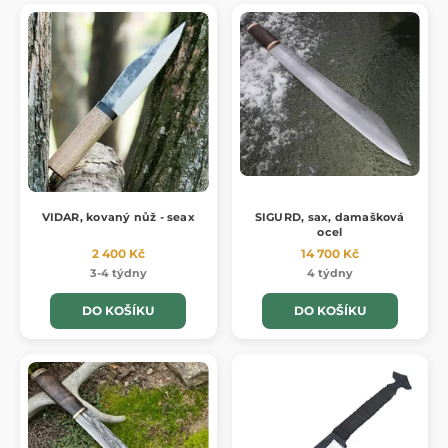
VIDAR, kovaný nůž - seax
SIGURD, sax, damašková
ocel
2 400 Kč
14 700 Kč
3-4 týdny
4 týdny
DO KOŠÍKU
DO KOŠÍKU