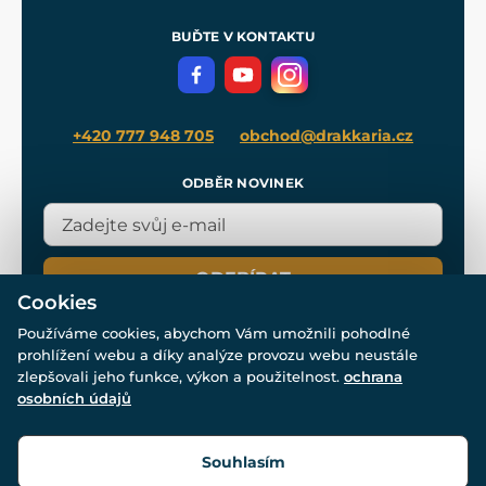
Pro média
Meče pro Kingdom Come
BUĎTE V KONTAKTU
Volná místa
Filmový merch
Blog
+420 777 948 705
obchod@drakkaria.cz
ODBĚR NOVINEK
ODEBÍRAT
Cookies
Používáme cookies, abychom Vám umožnili pohodlné
prohlížení webu a díky analýze provozu webu neustále
zlepšovali jeho funkce, výkon a použitelnost.
ochrana
osobních údajů
© Všechna práva vyhrazena. www.drakkaria.cz 2007-2026.
Powered by
Simplia.cz
, protected by reCAPTCHA.
Souhlasím