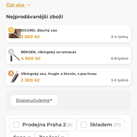
Číst více
Nejprodávanější zboží
SIGURD, dlouhý sax
3 500 Kč
3-4 týdny
BERGEN, vikingský scramasax
4 900 Kč
6-8 týdnů
Vikingský sax, Hugin a Munin, s pochvou
3 300 Kč
3-5 týdnů
Doporučujeme
Prodejna Praha 2
Skladem
(6)
(17)