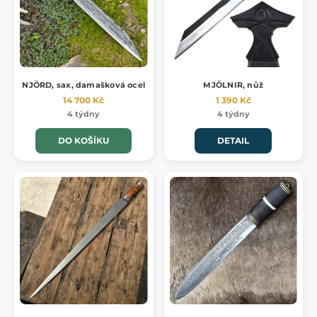
NJÖRD, sax, damašková ocel
MJÖLNIR, nůž
14 700 Kč
1 390 Kč
4 týdny
4 týdny
DO KOŠÍKU
DETAIL