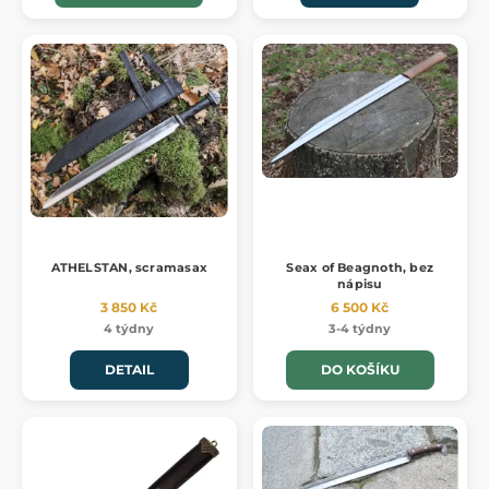
ATHELSTAN, scramasax
Seax of Beagnoth, bez
nápisu
3 850 Kč
6 500 Kč
4 týdny
3-4 týdny
DETAIL
DO KOŠÍKU