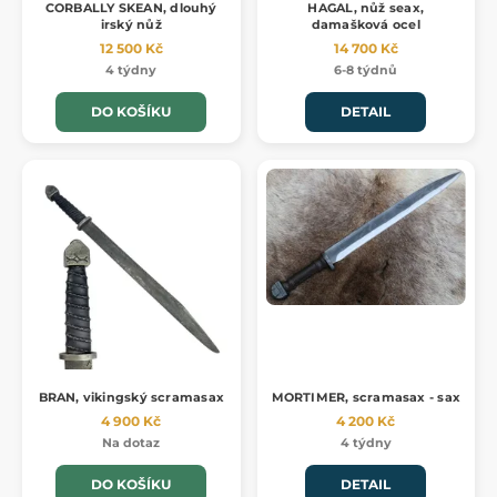
CORBALLY SKEAN, dlouhý
HAGAL, nůž seax,
irský nůž
damašková ocel
12 500 Kč
14 700 Kč
4 týdny
6-8 týdnů
DO KOŠÍKU
DETAIL
BRAN, vikingský scramasax
MORTIMER, scramasax - sax
4 900 Kč
4 200 Kč
Na dotaz
4 týdny
DO KOŠÍKU
DETAIL