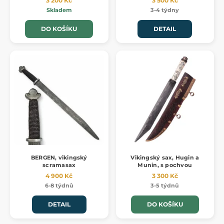
3 200 Kč
3 500 Kč
Skladem
3-4 týdny
DO KOŠÍKU
DETAIL
BERGEN, vikingský
Vikingský sax, Hugin a
scramasax
Munin, s pochvou
4 900 Kč
3 300 Kč
6-8 týdnů
3-5 týdnů
DETAIL
DO KOŠÍKU