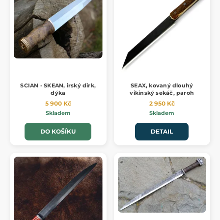
SCIAN - SKEAN, irský dirk,
SEAX, kovaný dlouhý
dýka
vikinský sekáč, paroh
5 900 Kč
2 950 Kč
Skladem
Skladem
DO KOŠÍKU
DETAIL