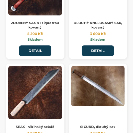
ZDOBENÝ SAX s Triquetrou
DLOUHÝ ANGLOSASKÝ SAX,
kovaný
kovaný
5 200 Kč
3 600 Kč
Skladem
Skladem
DETAIL
DETAIL
SEAX - vikinský sekáč
SIGURD, dlouhý sax