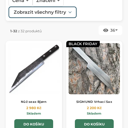
Cena
Značení
Zobrazit všechny filtry
36
1-32
z 32 produktů
BLACK FRIDAY
Nůž seax Bjørn
SIGMUND Vrhací Sax
2 980 Kč
2 200 Kč
Skladem
Skladem
DO KOŠÍKU
DO KOŠÍKU