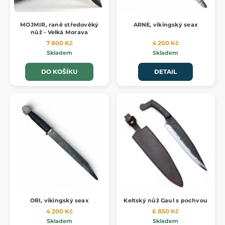
MOJMIR, raně středověký
ARNE, vikingský seax
nůž - Velká Morava
7 800 Kč
4 200 Kč
Skladem
Skladem
DO KOŠÍKU
DETAIL
ORI, vikingský seax
Keltský nůž Gaul s pochvou
4 200 Kč
6 850 Kč
Skladem
Skladem