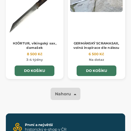
HJÖRTUR, vikingský sax,
GERMÁNSKÝ SCRAMASAX,
damašek
volná inspirace dle nálezu
8 500 Kč
6 500 Kč
3-4 týdny
Na dotaz
DO KOŠÍKU
DO KOŠÍKU
Nahoru
První a největší
historický e-shop v ČR