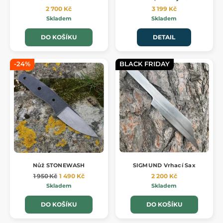
2 700 Kč
3 199 Kč
Skladem
Skladem
DO KOŠÍKU
DETAIL
-24%
BLACK FRIDAY
Nůž STONEWASH
SIGMUND Vrhací Sax
1 950 Kč
1 490 Kč
2 200 Kč
Skladem
Skladem
DO KOŠÍKU
DO KOŠÍKU