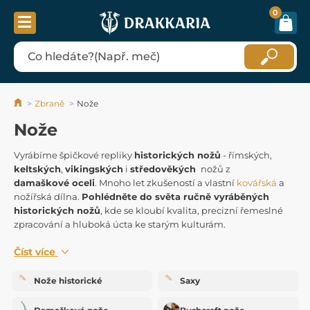
0
Zbraně
Nože
Nože
Vyrábíme špičkové repliky
historických nožů
- římských,
keltských
,
vikingských
i
středověkých
nožů z
damaškové oceli
. Mnoho let zkušeností a vlastní
kovářská
a
nožířská dílna.
Pohlédněte do světa ručně vyráběných
historických nožů
, kde se kloubí kvalita, precizní řemeslné
zpracování a hluboká úcta ke starým kulturám.
Číst více
Nože historické
Saxy