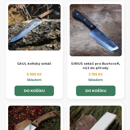
GAUL keltský sekáč
SIRIUS sekáč pro Bushcraft,
nůž do přírody
5 500 Kč
2 195 Kč
Skladem
Skladem
DO KOŠÍKU
DO KOŠÍKU