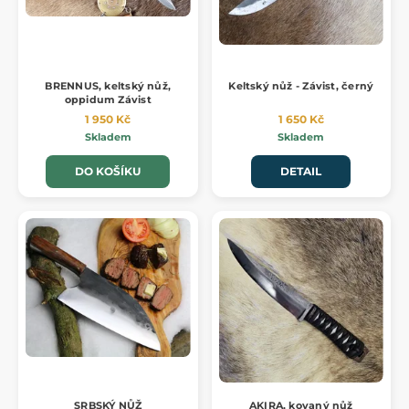
BRENNUS, keltský nůž,
Keltský nůž - Závist, černý
oppidum Závist
1 950 Kč
1 650 Kč
Skladem
Skladem
DO KOŠÍKU
DETAIL
SRBSKÝ NŮŽ
AKIRA, kovaný nůž