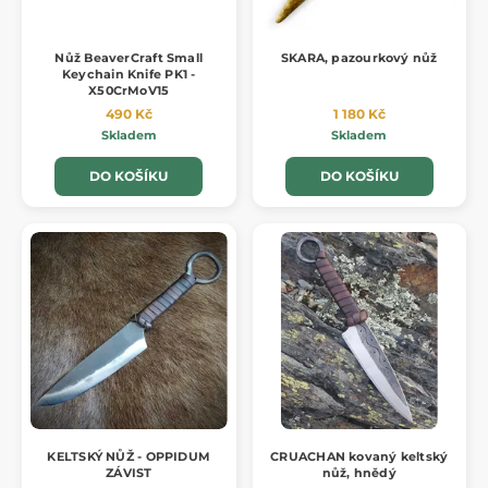
Nůž BeaverCraft Small
SKARA, pazourkový nůž
Keychain Knife PK1 -
X50CrMoV15
490 Kč
1 180 Kč
Skladem
Skladem
DO KOŠÍKU
DO KOŠÍKU
KELTSKÝ NŮŽ - OPPIDUM
CRUACHAN kovaný keltský
ZÁVIST
nůž, hnědý