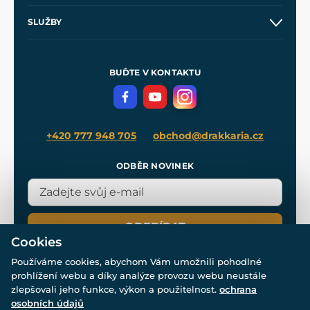
Obchodní podmínky
O nás
SLUŽBY
Velkoobchod
Naše dílny
Nákup na splátky
Zakázková výroba
Pro média
Meče pro Kingdom Come
BUĎTE V KONTAKTU
Volná místa
Filmový merch
Blog
+420 777 948 705
obchod@drakkaria.cz
ODBĚR NOVINEK
ODEBÍRAT
Cookies
Používáme cookies, abychom Vám umožnili pohodlné
prohlížení webu a díky analýze provozu webu neustále
zlepšovali jeho funkce, výkon a použitelnost.
ochrana
osobních údajů
© Všechna práva vyhrazena. www.drakkaria.cz 2007-2026.