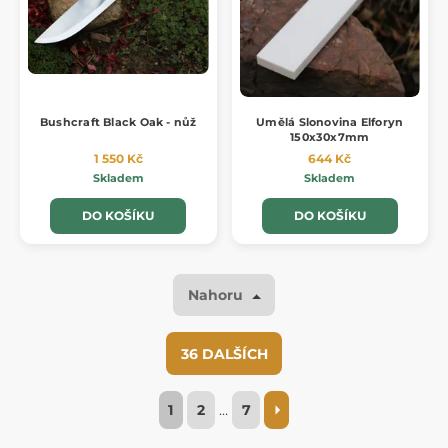
Bushcraft Black Oak - nůž
Umělá Slonovina Elforyn
150x30x7mm
1 550 Kč
644 Kč
Skladem
Skladem
DO KOŠÍKU
DO KOŠÍKU
Nahoru
36 DALŠÍCH
1
2
…
7