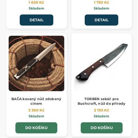
1 650 Kč
1 750 Kč
Skladem
Skladem
DETAIL
DETAIL
BAČA kovaný nůž zdobený
TORBEN sekáč pro
cínem
Bushcraft, nůž do přírody
3 360 Kč
2 195 Kč
Skladem
Skladem
DO KOŠÍKU
DO KOŠÍKU