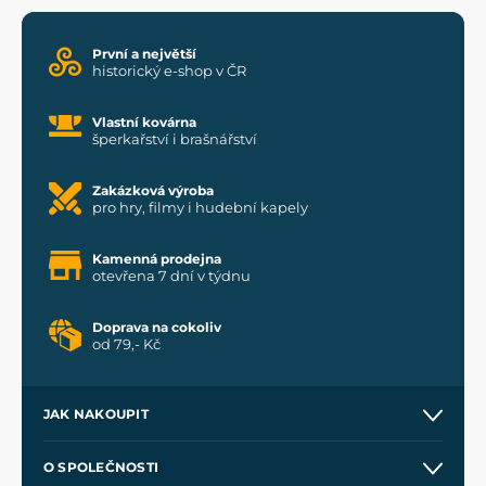
První a největší
historický e-shop v ČR
Vlastní kovárna
šperkařství i brašnářství
Zakázková výroba
pro hry, filmy i hudební kapely
Kamenná prodejna
otevřena 7 dní v týdnu
Doprava na cokoliv
od 79,- Kč
JAK NAKOUPIT
Kontakt a prodejny
O SPOLEČNOSTI