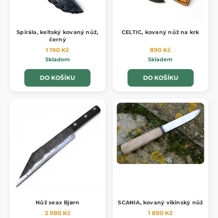
Spirála, keltský kovaný nůž,
CELTIC, kovaný nůž na krk
černý
1 190 Kč
890 Kč
Skladem
Skladem
DO KOŠÍKU
DO KOŠÍKU
Nůž seax Bjørn
SCANIA, kovaný vikinský nůž
2 980 Kč
1 890 Kč