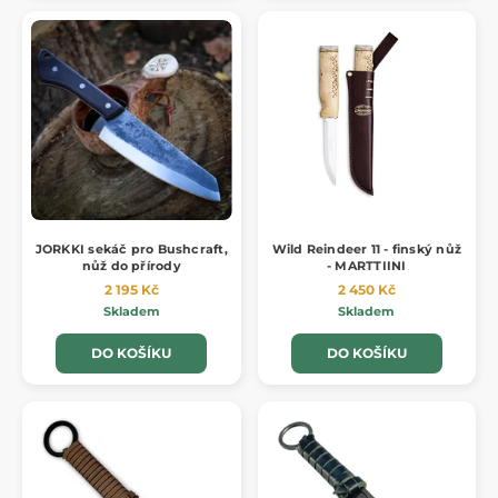
JORKKI sekáč pro Bushcraft,
Wild Reindeer 11 - finský nůž
nůž do přírody
- MARTTIINI
2 195 Kč
2 450 Kč
Skladem
Skladem
DO KOŠÍKU
DO KOŠÍKU