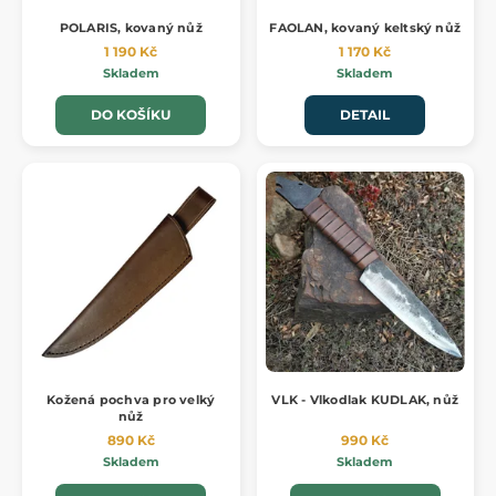
POLARIS, kovaný nůž
FAOLAN, kovaný keltský nůž
1 190 Kč
1 170 Kč
Skladem
Skladem
DO KOŠÍKU
DETAIL
Kožená pochva pro velký
VLK - Vlkodlak KUDLAK, nůž
nůž
890 Kč
990 Kč
Skladem
Skladem