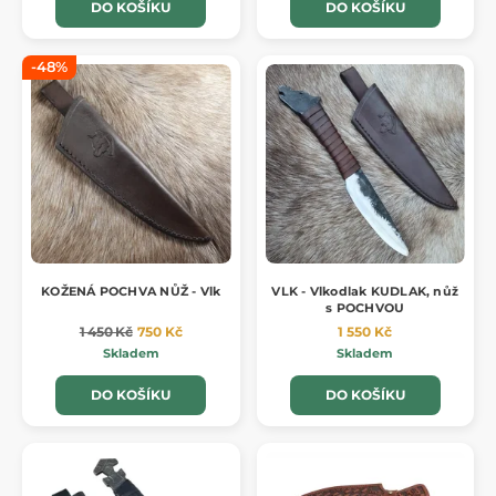
DO KOŠÍKU
DO KOŠÍKU
-48%
KOŽENÁ POCHVA NŮŽ - Vlk
VLK - Vlkodlak KUDLAK, nůž
s POCHVOU
1 450 Kč
750 Kč
1 550 Kč
Skladem
Skladem
DO KOŠÍKU
DO KOŠÍKU