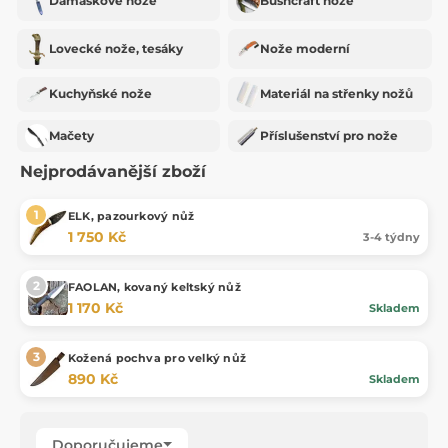
Damaškové nože
Bushcraft nože
Lovecké nože, tesáky
Nože moderní
Kuchyňské nože
Materiál na střenky nožů
Mačety
Příslušenství pro nože
Nejprodávanější zboží
ELK, pazourkový nůž
1 750 Kč
3-4 týdny
FAOLAN, kovaný keltský nůž
1 170 Kč
Skladem
Kožená pochva pro velký nůž
890 Kč
Skladem
Doporučujeme