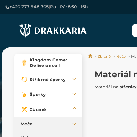
|
+420 777 948 705
Po - Pá: 8:30 - 16h
Zbraně
Nože
Mat
Kingdom Come:
Deliverance II
Materiál 
Stříbrné šperky
Materiál na
střenky
Šperky
Zbraně
Meče
Středověké meče