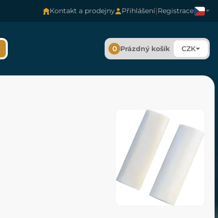
|
Kontakt a prodejny
Přihlášení
Registrace
0
Prázdný košík
CZK