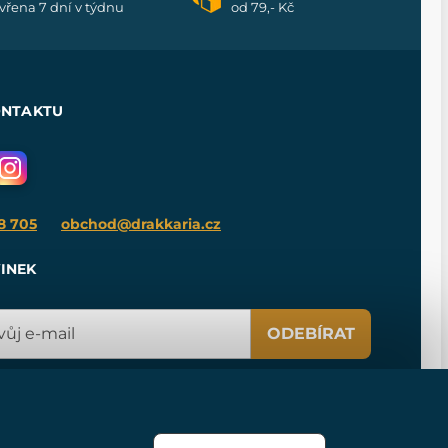
vřena 7 dní v týdnu
od 79,- Kč
ONTAKTU
8 705
obchod@drakkaria.cz
INEK
ODEBÍRAT