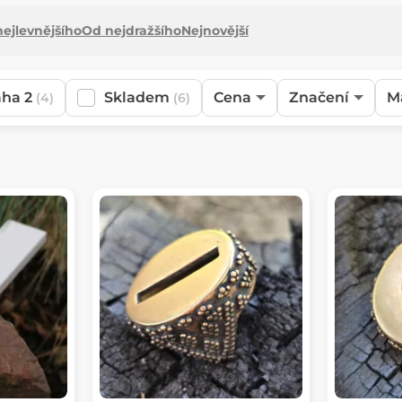
ejlevnějšího
Od nejdražšího
Nejnovější
aha 2
Skladem
Cena
Značení
M
(4)
(6)