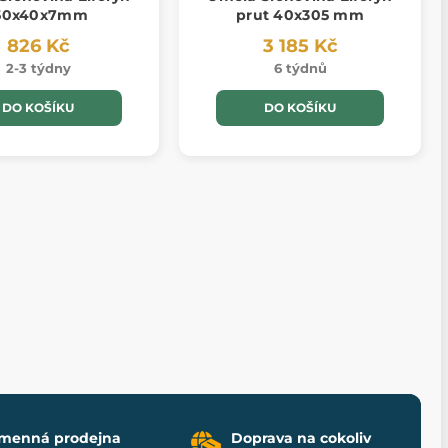
50x40x7mm
prut 40x305 mm
826 Kč
3 185 Kč
2-3 týdny
6 týdnů
DO KOŠÍKU
DO KOŠÍKU
menná prodejna
Doprava na cokoliv