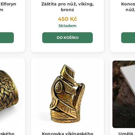
Elforyn
Záštita pro nůž, viking,
Konco
mm
bronz
nůž,
450 Kč
Skladem
DO KOŠÍKU
gského
Koncovka vikingského
Umělá 