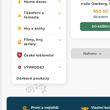
Home decor
nože Oseberg, 
950 Kč
Táboření a
Skladem
řemesla
DO KOŠÍKU
Hry a knihy
Filmy, hry,
seriály
Nahoru
České království
VÝPRODEJ
Dárkové poukazy
První a největší
Vlastní ko