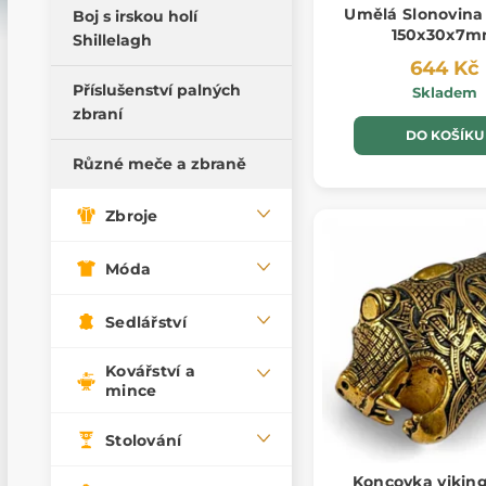
Umělá Slonovina 
Boj s irskou holí
Pillow Fight Warriors
150x30x7
Shillelagh
Dřevěné a dětské
644 Kč
zbraně
Příslušenství palných
Skladem
zbraní
Tréninkové meče
DO KOŠÍKU
Tréninkové dýky
Různé meče a zbraně
Tréninkové zbraně
Zbroje
Móda
Sedlářství
Kovářství a
mince
Stolování
Koncovka vikin