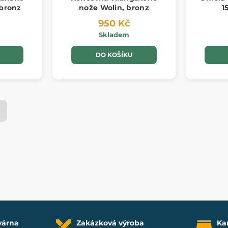
bronz
nože Wolin, bronz
1
950 Kč
Skladem
DO KOŠÍKU
várna
Zakázková výroba
Ka