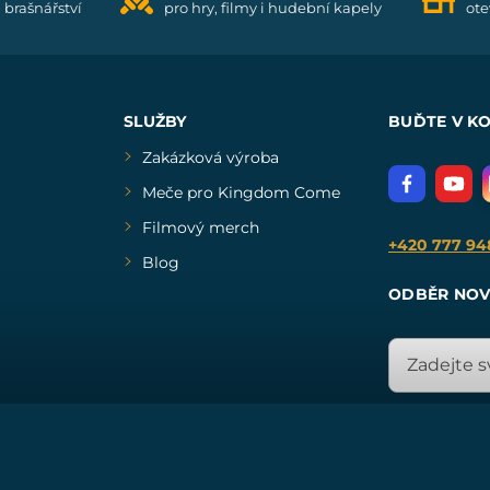
i brašnářství
pro hry, filmy i hudební kapely
ote
SLUŽBY
BUĎTE V K
Zakázková výroba
Meče pro Kingdom Come
Filmový merch
+420 777 94
Blog
ODBĚR NOV