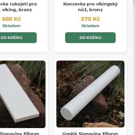
vka rukojeti pro
Koncovka pro vikingský
 viking, bronz
nůž, bronz
660 Kč
570 Kč
Skladem
Skladem
DO KOŠÍKU
DO KOŠÍKU
Slonovina Elforyn
Umělá Slonovina Elforyn