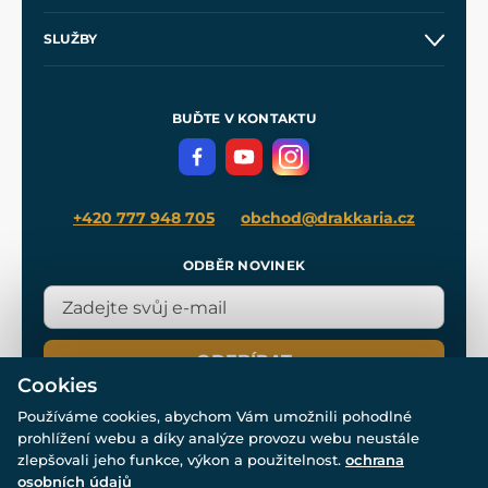
Obchodní podmínky
O nás
SLUŽBY
Velkoobchod
Naše dílny
Nákup na splátky
Zakázková výroba
Pro média
Meče pro Kingdom Come
BUĎTE V KONTAKTU
Volná místa
Filmový merch
Blog
+420 777 948 705
obchod@drakkaria.cz
ODBĚR NOVINEK
ODEBÍRAT
Cookies
Používáme cookies, abychom Vám umožnili pohodlné
prohlížení webu a díky analýze provozu webu neustále
zlepšovali jeho funkce, výkon a použitelnost.
ochrana
osobních údajů