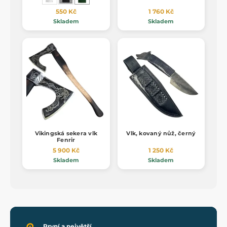
550 Kč
1 760 Kč
Skladem
Skladem
Vikingská sekera vlk
Vlk, kovaný nůž, černý
Fenrir
5 900 Kč
1 250 Kč
Skladem
Skladem
První a největší