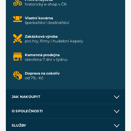
historický e-shop v ČR
Vlastní kovárna
šperkařství i brašnářství
Zakázková výroba
pro hry, filmy i hudební kapely
Kamenná prodejna
otevřena 7 dní v týdnu
Doprava na cokoliv
od 79,- Kč
JAK NAKOUPIT
Kontakt a prodejny
O SPOLEČNOSTI
Obchodní podmínky
O nás
SLUŽBY
Velkoobchod
Naše dílny