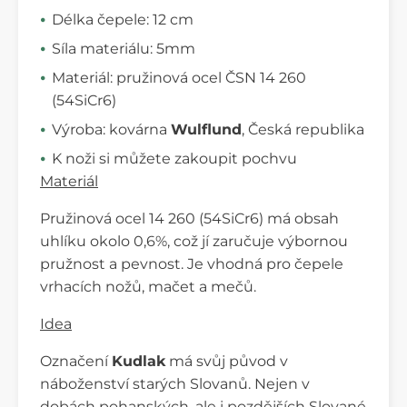
Délka čepele: 12 cm
Síla materiálu: 5mm
Materiál: pružinová ocel ČSN 14 260
(54SiCr6)
Výroba: kovárna
Wulflund
, Česká republika
K noži si můžete zakoupit pochvu
Materiál
Pružinová ocel 14 260 (54SiCr6) má obsah
uhlíku okolo 0,6%, což jí zaručuje výbornou
pružnost a pevnost. Je vhodná pro čepele
vrhacích nožů, mačet a mečů.
Idea
Označení
Kudlak
má svůj původ v
náboženství starých Slovanů. Nejen v
dobách pohanských, ale i pozdějších Slované