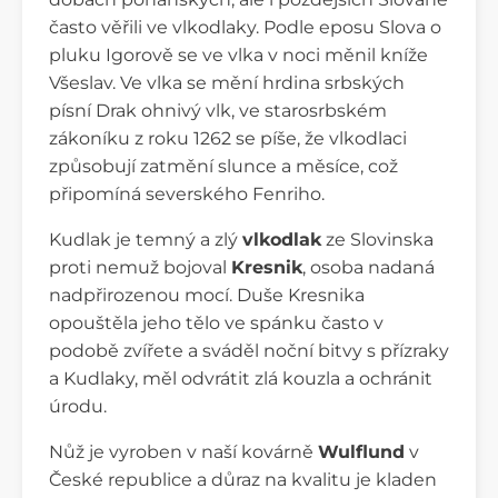
často věřili ve vlkodlaky. Podle eposu Slova o
pluku Igorově se ve vlka v noci měnil kníže
Všeslav. Ve vlka se mění hrdina srbských
písní Drak ohnivý vlk, ve starosrbském
zákoníku z roku 1262 se píše, že vlkodlaci
způsobují zatmění slunce a měsíce, což
připomíná severského Fenriho.
Kudlak je temný a zlý
vlkodlak
ze Slovinska
proti nemuž bojoval
Kresnik
, osoba nadaná
nadpřirozenou mocí. Duše Kresnika
opouštěla jeho tělo ve spánku často v
podobě zvířete a sváděl noční bitvy s přízraky
a Kudlaky, měl odvrátit zlá kouzla a ochránit
úrodu.
Nůž je vyroben v naší kovárně
Wulflund
v
České republice a důraz na kvalitu je kladen