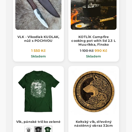
VLK - Vlkodlak KUDLAK,
KOTLÍK Campfire
nůž s POCHVOU
cooking pot with lid 2.3 L
Muurikka, Finsko
1 550 Kč
1 100 Kč
990 Kč
Skladem
Skladem
Vlk, pánské tričko zelené
Keltský vlk, dřevěný
nástěnný obraz 32cm