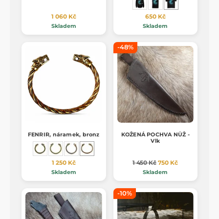
1 060 Kč
650 Kč
Skladem
Skladem
-48%
FENRIR, náramek, bronz
KOŽENÁ POCHVA NŮŽ -
Vlk
1 250 Kč
1 450 Kč
750 Kč
Skladem
Skladem
-10%