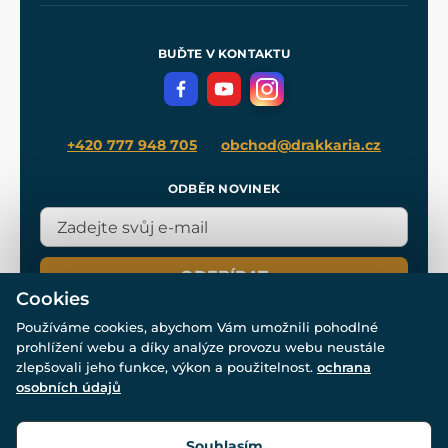
Nákup na splátky
Zakázková výroba
Pro média
Meče pro Kingdom Come
BUĎTE V KONTAKTU
Volná místa
Filmový merch
Blog
+420 777 948 705
obchod@drakkaria.cz
ODBĚR NOVINEK
ODEBÍRAT
Cookies
Používáme cookies, abychom Vám umožnili pohodlné
prohlížení webu a díky analýze provozu webu neustále
zlepšovali jeho funkce, výkon a použitelnost.
ochrana
osobních údajů
© Všechna práva vyhrazena. www.drakkaria.cz 2007-2026.
Powered by
Simplia.cz
, protected by reCAPTCHA.
Souhlasím