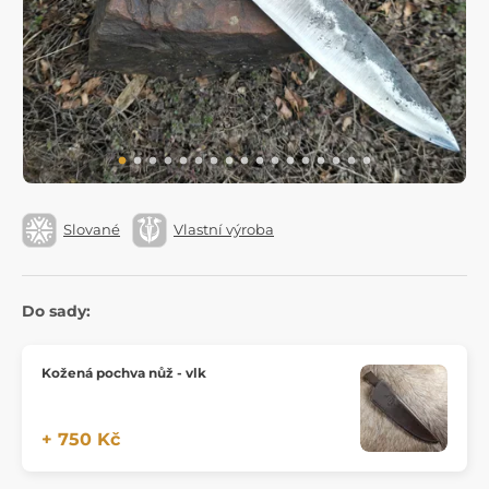
Slované
Vlastní výroba
Do sady:
Kožená pochva nůž - vlk
+ 750 Kč