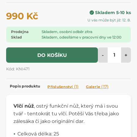
Skladem 5-10 ks
990 Kč
U vás může být již: 12. 8.
Prodejna
Skladem, osobní odběr zítra
Sklad
Skladem, odesíláme v pracovní dny ve 12:00
-
+
DO KOŠÍKU
Kód: KNI471
Popis produktu
(1)
(17)
Příslušenství
Galerie
Vlčí nůž
, ostrý funkční nůž, který má i svou
tvář - tentokrát tu vlčí. Potěší Vás třeba jako
zálesáka či jako originální dar.
Celková délka: 25