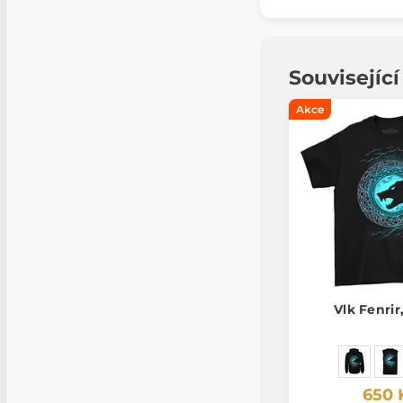
Souvisejíc
Akce
Vlk Fenrir
650 