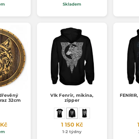
em
Skladem
 dřevěný
Vlk Fenrir, mikina,
FENRIR,
raz 32cm
zipper
 Kč
1 150 Kč
em
1-2 týdny