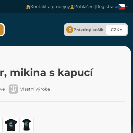
|
Kontakt a prodejny
Přihlášení
Registrace
0
Prázdný košík
CZK
r, mikina s kapucí
ové
Vlastní výroba