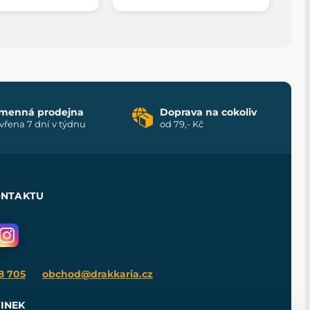
menná prodejna
Doprava na cokoliv
vřena 7 dní v týdnu
od 79,- Kč
ONTAKTU
8 705
obchod@drakkaria.cz
INEK