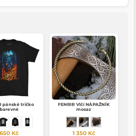
 pánské tričko
FENRIR Vlčí NÁPAŽNÍK
barevné
mosaz
650 Kč
1 350 Kč