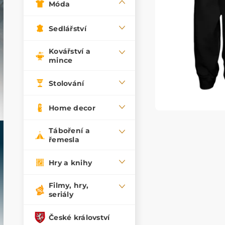
Móda
Sedlářství
Kovářství a
mince
Stolování
Home decor
Táboření a
řemesla
Hry a knihy
Filmy, hry,
seriály
České království