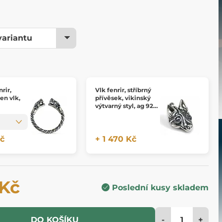
nrir,
Vlk fenrir, stříbrný
ten vlk,
přívěsek, vikinský
výtvarný styl, ag 925
- 10 g, menší
Kč
+ 1 470 Kč
 Kč
Poslední kusy skladem
-
+
DO KOŠÍKU