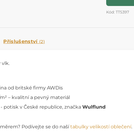
Kód: TTS397
Příslušenství
(2)
 vlk.
na od britské firmy AWDis
² – kvalitní a pevný materiál
 - potisk v České republice, značka
Wulflund
rozměrem? Podívejte se do naší
tabulky velikostí oblečení
.