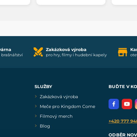
várna
Zakázková výroba
Ka
i brašnářství
pro hry, filmy i hudební kapely
ote
SLUŽBY
BUĎTE V K
Zakázková výroba
Meče pro Kingdom Come
Filmový merch
+420 777 94
Blog
ODBĚR NOV