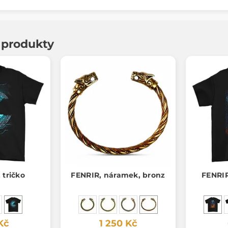
í produkty
, tričko
FENRIR, náramek, bronz
FENRIR
Kč
1 250 Kč