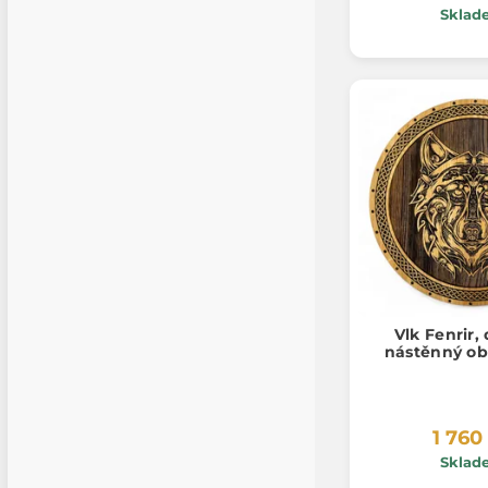
Sklad
Vlk Fenrir,
nástěnný ob
1 760
Sklad