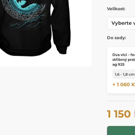
Velikost:
Do sady:
Dva vlci - fe
stříbrný prs
ag 925
+ 1 060 
1 150