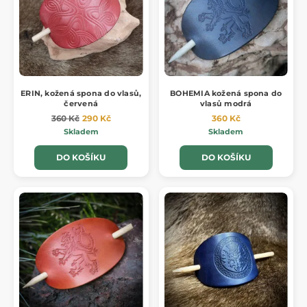
ERIN, kožená spona do vlasů,
BOHEMIA kožená spona do
červená
vlasů modrá
360 Kč
290 Kč
360 Kč
Skladem
Skladem
DO KOŠÍKU
DO KOŠÍKU