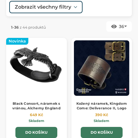
Zobrazit všechny filtry
36
1-36
z 44 produktů
Novinka
Black Consort, náramek s
Kožený náramek, Kingdom
vránou, Alchemy England
Come: Deliverance II, Logo
649 Kč
390 Kč
Skladem
Skladem
DO KOŠÍKU
DO KOŠÍKU