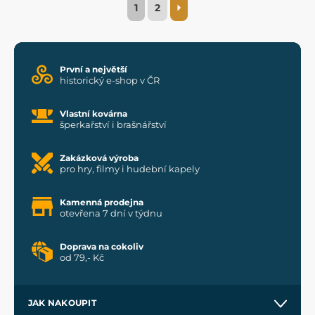
1
2
První a největší
historický e-shop v ČR
Vlastní kovárna
šperkařství i brašnářství
Zakázková výroba
pro hry, filmy i hudební kapely
Kamenná prodejna
otevřena 7 dní v týdnu
Doprava na cokoliv
od 79,- Kč
JAK NAKOUPIT