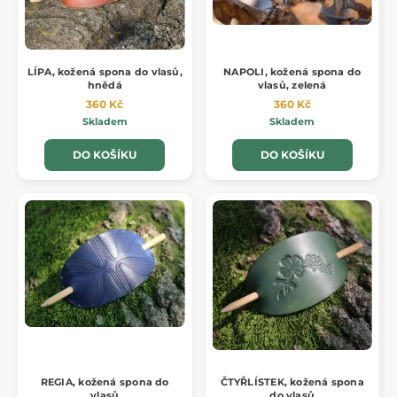
LÍPA, kožená spona do vlasů,
NAPOLI, kožená spona do
hnědá
vlasů, zelená
360 Kč
360 Kč
Skladem
Skladem
DO KOŠÍKU
DO KOŠÍKU
REGIA, kožená spona do
ČTYŘLÍSTEK, kožená spona
vlasů
do vlasů