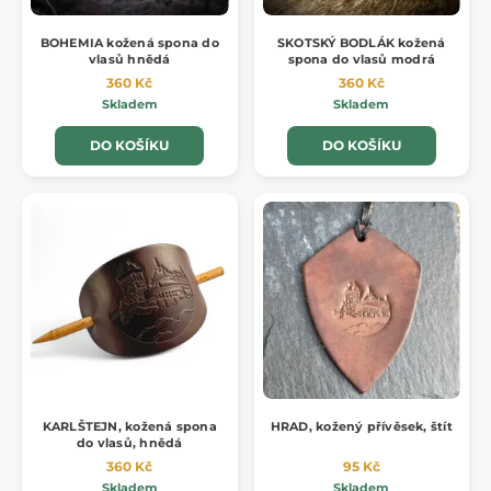
BOHEMIA kožená spona do
SKOTSKÝ BODLÁK kožená
vlasů hnědá
spona do vlasů modrá
360 Kč
360 Kč
Skladem
Skladem
DO KOŠÍKU
DO KOŠÍKU
KARLŠTEJN, kožená spona
HRAD, kožený přívěsek, štít
do vlasů, hnědá
360 Kč
95 Kč
Skladem
Skladem