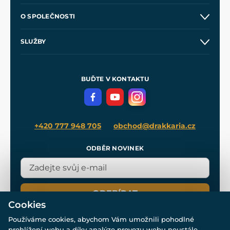
Kontakt a prodejny
O SPOLEČNOSTI
Obchodní podmínky
O nás
SLUŽBY
Velkoobchod
Naše dílny
Nákup na splátky
Zakázková výroba
Pro média
Meče pro Kingdom Come
BUĎTE V KONTAKTU
Volná místa
Filmový merch
Blog
+420 777 948 705
obchod@drakkaria.cz
ODBĚR NOVINEK
ODEBÍRAT
Cookies
Používáme cookies, abychom Vám umožnili pohodlné
prohlížení webu a díky analýze provozu webu neustále