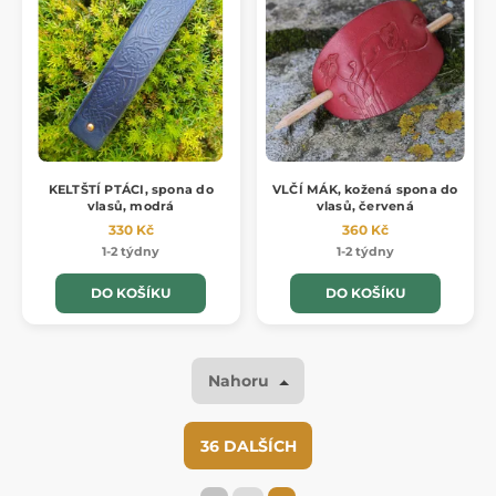
KELTŠTÍ PTÁCI, spona do
VLČÍ MÁK, kožená spona do
vlasů, modrá
vlasů, červená
330 Kč
360 Kč
1-2 týdny
1-2 týdny
DO KOŠÍKU
DO KOŠÍKU
Nahoru
36 DALŠÍCH