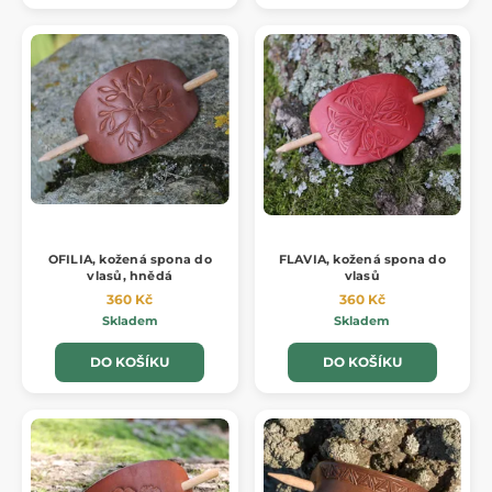
OFILIA, kožená spona do
FLAVIA, kožená spona do
vlasů, hnědá
vlasů
360 Kč
360 Kč
Skladem
Skladem
DO KOŠÍKU
DO KOŠÍKU