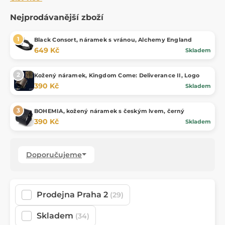
Nejprodávanější zboží
Black Consort, náramek s vránou, Alchemy England
649 Kč
Skladem
Kožený náramek, Kingdom Come: Deliverance II, Logo
390 Kč
Skladem
BOHEMIA, kožený náramek s českým lvem, černý
390 Kč
Skladem
Doporučujeme
Prodejna Praha 2
(29)
Skladem
(34)