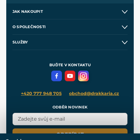
JAK NAKOUPIT
Kontakt a prodejny
O SPOLEČNOSTI
Obchodní podmínky
O nás
SLUŽBY
Velkoobchod
Naše dílny
Nákup na splátky
Zakázková výroba
Pro média
Meče pro Kingdom Come
BUĎTE V KONTAKTU
Volná místa
Filmový merch
Blog
+420 777 948 705
obchod@drakkaria.cz
ODBĚR NOVINEK
ODEBÍRAT