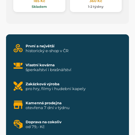
185 Kč
360 Kč
Skladem
1-2 týdny
První a největší
historický e-shop v ČR
Vlastní kovárna
šperkařství i brašnářství
Zakázková výroba
pro hry, filmy i hudební kapely
Kamenná prodejna
otevřena 7 dní v týdnu
Doprava na cokoliv
od 79,- Kč