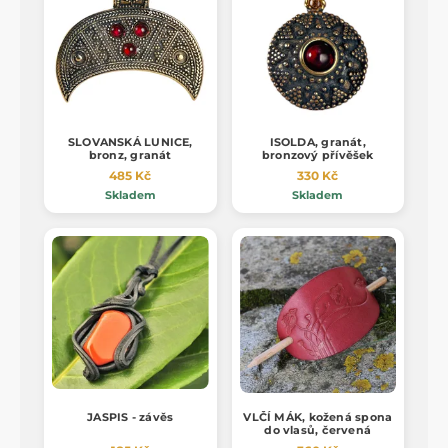
SLOVANSKÁ LUNICE,
ISOLDA, granát,
bronz, granát
bronzový přívěšek
485 Kč
330 Kč
Skladem
Skladem
JASPIS - závěs
VLČÍ MÁK, kožená spona
do vlasů, červená