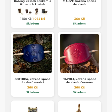
Kožený kalíšek s víkem a
MAUVE, kožená spona
6 hracích kostek
do vlasů
1 150 Kč
1 085 Kč
360 Kč
Skladem
Skladem
GOTHICA, kožená spona
NAPOLI, kožená spona
do vlasů modrá
do vlasů, červená
360 Kč
360 Kč
Skladem
Skladem