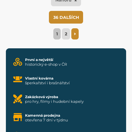
36 DALŠÍCH
1
2
První a největší
historický e-shop v ČR
Vlastní kovárna
šperkařství i brašnářství
Zakázková výroba
pro hry, filmy i hudební kapely
Kamenná prodejna
otevřena 7 dní v týdnu