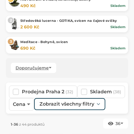
490 Kč
Skladem
Středověká lucerna - GOTIKA, svícen na čajové svíčky
2 600 Kč
Skladem
Meditace - Bohyně, svícen
690 Kč
Skladem
Doporučujeme
Prodejna Praha 2
Skladem
(32)
(38)
Zobrazit všechny filtry
Cena
36
1-36
z 44 produktů