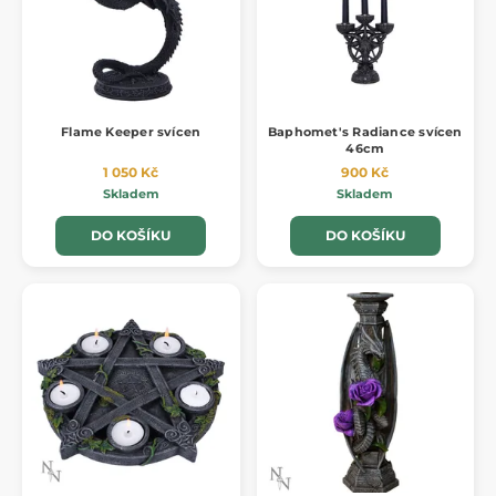
Flame Keeper svícen
Baphomet's Radiance svícen
46cm
1 050 Kč
900 Kč
Skladem
Skladem
DO KOŠÍKU
DO KOŠÍKU