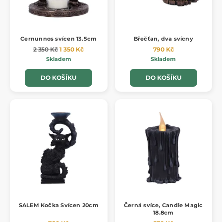
Cernunnos svícen 13.5cm
Břečťan, dva svícny
2 350 Kč
1 350 Kč
790 Kč
Skladem
Skladem
DO KOŠÍKU
DO KOŠÍKU
SALEM Kočka Svícen 20cm
Černá svíce, Candle Magic
18.8cm