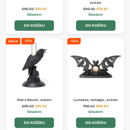
svícen
690 Kč
570 Kč
690 Kč
570 Kč
Skladem
Skladem
DO KOŠÍKU
DO KOŠÍKU
Akce
-17%
-14%
Poe's Raven, svícen
Lunaeca, netopýr, svícen
690 Kč
570 Kč
790 Kč
680 Kč
Skladem
Skladem
DO KOŠÍKU
DO KOŠÍKU