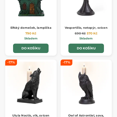
Elfský domeček, lampička
Vespertilio, netopýr, svícen
790 Kč
690 Kč
570 Kč
Skladem
Skladem
DO KOŠÍKU
DO KOŠÍKU
-17%
-17%
Ulula Noctis, vlk, svícen
Owl of Astrontiel, sova,