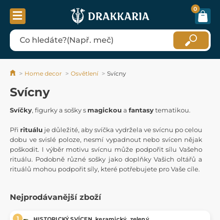
0
Home decor
Osvětlení
Svícny
Svícny
Svíčky
, figurky a sošky s
magickou
a
fantasy
tematikou.
Při
rituálu
je důležité, aby svíčka vydržela ve svícnu po celou
dobu ve svislé poloze, nesmí vypadnout nebo svícen nějak
poškodit. I výběr motivu svícnu může podpořit sílu Vašeho
rituálu. Podobně různé sošky jako doplňky Vašich oltářů a
rituálů mohou podpořit síly, které potřebujete pro Vaše cíle.
Nejprodávanější zboží
HISTORICKÝ SVÍCEN, keramický, zelený