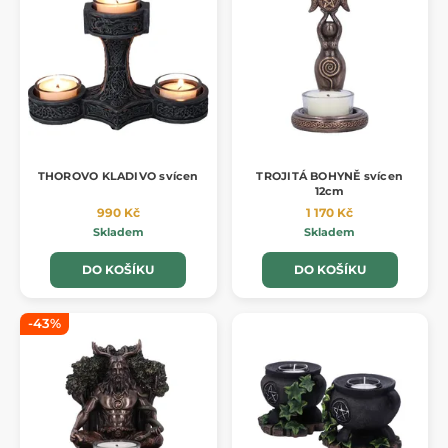
THOROVO KLADIVO svícen
TROJITÁ BOHYNĚ svícen
12cm
990 Kč
1 170 Kč
Skladem
Skladem
DO KOŠÍKU
DO KOŠÍKU
-43%