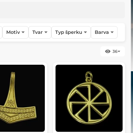
Motiv
Tvar
Typ šperku
Barva
36