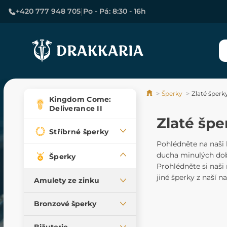
|
+420 777 948 705
Po - Pá: 8:30 - 16h
Šperky
Zlaté šperk
Kingdom Come:
Deliverance II
Zlaté špe
Stříbrné šperky
Pohlédněte na naši 
ducha minulých dob
Šperky
Prohlédněte si naši 
jiné šperky z naší n
Amulety ze zinku
Všechny amulety,
Bronzové šperky
vlastní výroba
Přívěsky
Keltské amulety