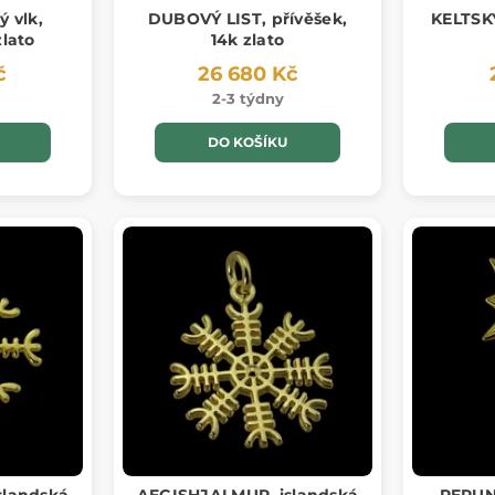
ý vlk,
DUBOVÝ LIST, přívěšek,
KELTSKÝ
zlato
14k zlato
č
26 680 Kč
2-3 týdny
DO KOŠÍKU