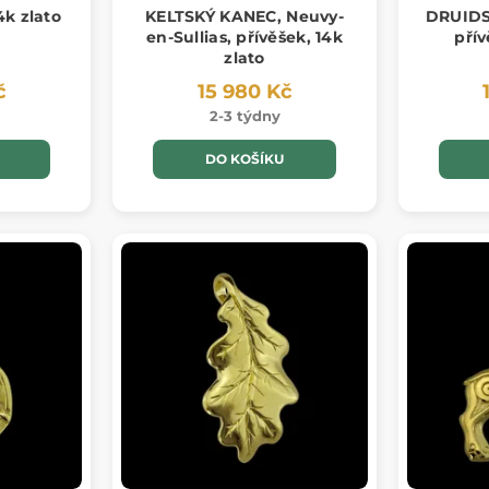
4k zlato
KELTSKÝ KANEC, Neuvy-
DRUIDS
en-Sullias, přívěšek, 14k
přív
zlato
č
15 980 Kč
2-3 týdny
DO KOŠÍKU