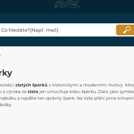
y
rky
kolekci
zlatých šperků
s historickými a moderními motivy. Mno
 a výroba ze
zlata
jen umocňuje krásu šperku. Zlato jako symbol
nabídku a najděte ten správný šperk. Na Vaše přání jsme schopni d
abídky.