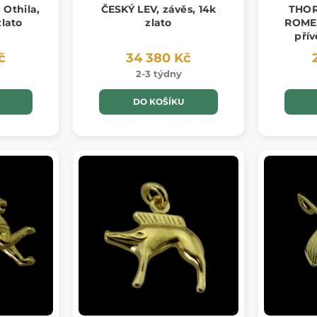
 Othila,
ČESKÝ LEV, závěs, 14k
THOR
zlato
zlato
ROME
přív
č
34 380 Kč
2-3 týdny
DO KOŠÍKU