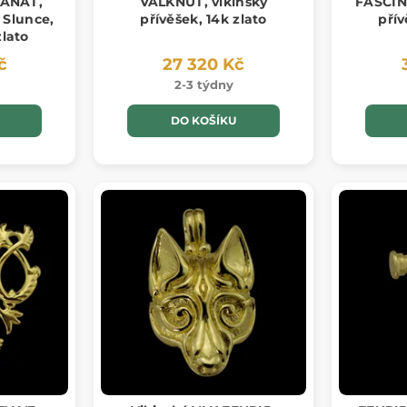
ANÁT,
VALKNUT, vikinský
FASCINU
 Slunce,
přívěšek, 14k zlato
přív
zlato
č
27 320 Kč
2-3 týdny
DO KOŠÍKU