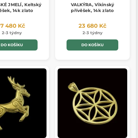
KÉ JMELÍ, Keltský
VALKÝRA, Vikinský
ěšek, 14k zlato
přívěšek, 14k zlato
17 480 Kč
23 680 Kč
2-3 týdny
2-3 týdny
DO KOŠÍKU
DO KOŠÍKU