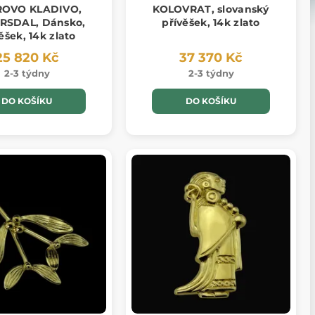
OVO KLADIVO,
KOLOVRAT, slovanský
RSDAL, Dánsko,
přívěšek, 14k zlato
ěšek, 14k zlato
25 820 Kč
37 370 Kč
2-3 týdny
2-3 týdny
DO KOŠÍKU
DO KOŠÍKU