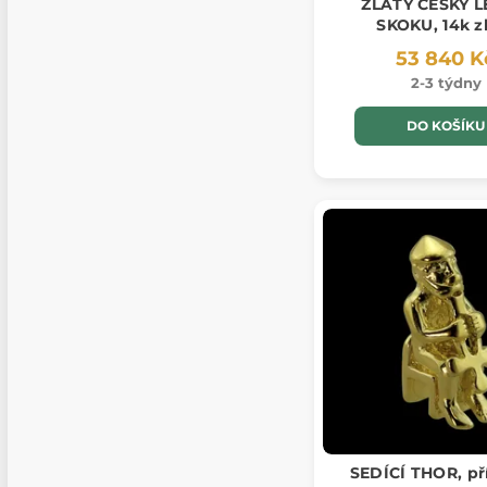
ZLATÝ ČESKÝ L
SKOKU, 14k z
53 840 K
2-3 týdny
DO KOŠÍKU
SEDÍCÍ THOR, př