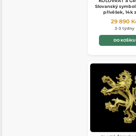
KOLOVRAT a GR
Slovanský symbol
přívěšek, 14k 
29 890 K
2-3 týdny
DO KOŠÍKU