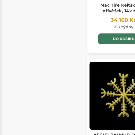
Mac Tíre Keltsk
přívěšek, 14k 
34 160 K
2-3 týdny
DO KOŠÍKU