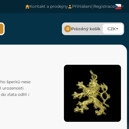
|
Kontakt a prodejny
Přihlášení
Registrace
0
Prázdný košík
CZK
ho šperků nese
 urozenosti.
o zlata odlít i