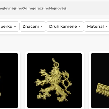
ejlevnějšího
Od nejdražšího
Nejnovější
šperku
Značení
Druh kamene
Materiál