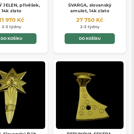
 JELEN, přívěšek,
SVARGA, slovanský
14k zlato
amulet, 14k zlato
21 970 Kč
27 750 Kč
2-3 týdny
2-3 týdny
DO KOŠÍKU
DO KOŠÍKU