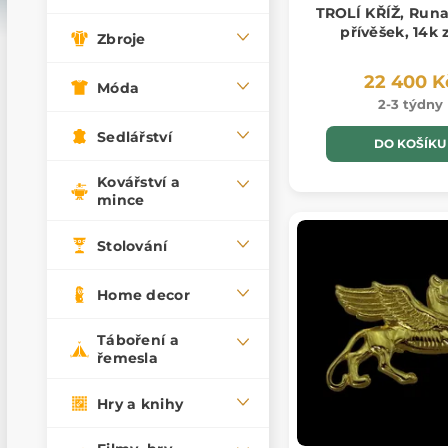
TROLÍ KŘÍŽ, Runa
přívěšek, 14k 
Zbroje
22 400 K
Móda
2-3 týdny
Sedlářství
DO KOŠÍKU
Kovářství a
mince
Stolování
Home decor
Táboření a
řemesla
Hry a knihy