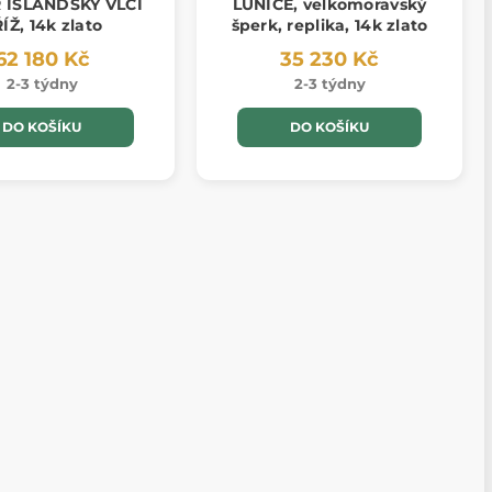
 ISLANDSKÝ VLČÍ
LUNICE, velkomoravský
ÍŽ, 14k zlato
šperk, replika, 14k zlato
62 180 Kč
35 230 Kč
2-3 týdny
2-3 týdny
DO KOŠÍKU
DO KOŠÍKU