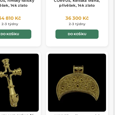
S, římský falický
CORVUS, Keltská vrána,
ěšek, 14k zlato
přívěšek, 14k zlato
34 810 Kč
36 300 Kč
2-3 týdny
2-3 týdny
DO KOŠÍKU
DO KOŠÍKU