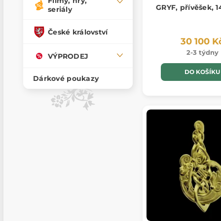
Filmy, hry,
GRYF, přívěšek, 1
seriály
České království
30 100 K
2-3 týdny
VÝPRODEJ
DO KOŠÍKU
Dárkové poukazy