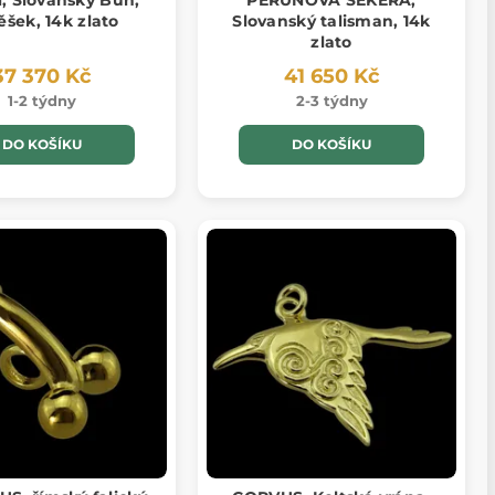
, Slovanský Bůh,
PERUNOVA SEKERA,
ěšek, 14k zlato
Slovanský talisman, 14k
zlato
37 370 Kč
41 650 Kč
1-2 týdny
2-3 týdny
DO KOŠÍKU
DO KOŠÍKU