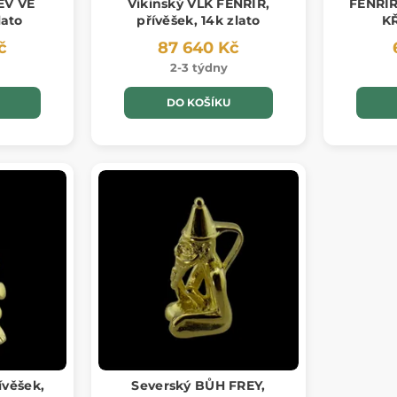
EV VE
Vikinský VLK FENRIR,
FENRIR
lato
přívěšek, 14k zlato
KŘ
č
87 640 Kč
2-3 týdny
DO KOŠÍKU
ívěšek,
Severský BŮH FREY,