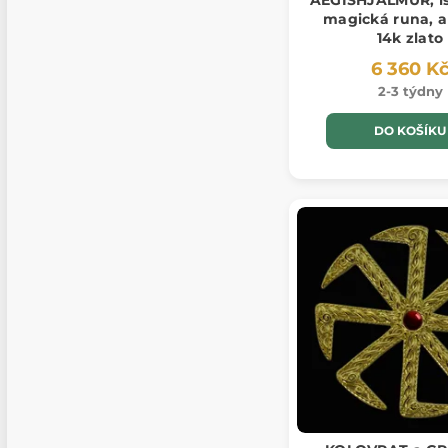
AEGISHJALMUR, i
magická runa, a
14k zlato
6 360 K
2-3 týdny
DO KOŠÍKU