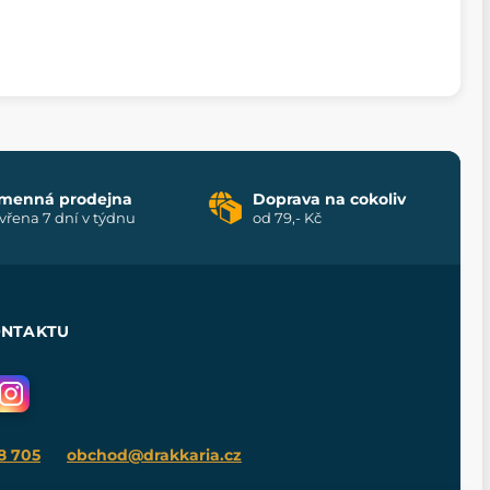
menná prodejna
Doprava na cokoliv
vřena 7 dní v týdnu
od 79,- Kč
ONTAKTU
8 705
obchod@drakkaria.cz