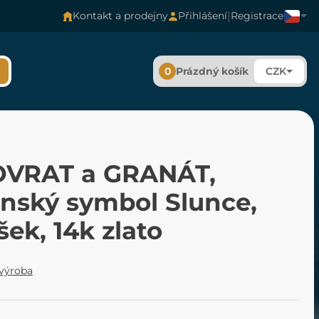
|
Kontakt a prodejny
Přihlášení
Registrace
0
Prázdný košík
CZK
VRAT a GRANÁT,
anský symbol Slunce,
šek, 14k zlato
 výroba