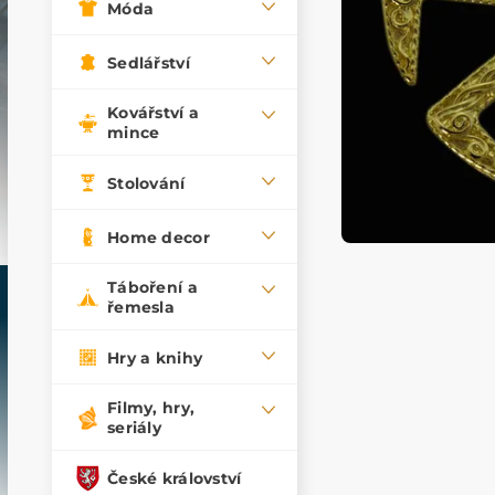
Móda
Sedlářství
Kovářství a
mince
Stolování
Home decor
Táboření a
řemesla
Hry a knihy
Filmy, hry,
seriály
České království