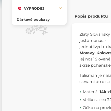
VÝPRODEJ
Popis produktu
Dárkové poukazy
Zlatý Slovansk
ještě nenarazi
jednotlivých d
Moravy
.
Kolovr
jej nosí Slovan
skrze pohanské
Talisman je naš
slevami do dis
Materiál
14k z
Velikost cca 
Očko na provl