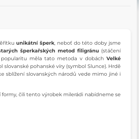
ěřítku
unikátní šperk
, neboť do této doby jsme
starých šperkařských metod filigránu
(stáčení
u popularitu měla tato metoda v dobách
Velké
 slovanské pohanské víry (symbol Slunce). Hrdě
 ke sblížení slovanských národů vede mimo jiné i
í formy, čili tento výrobek milerádi nabídneme se