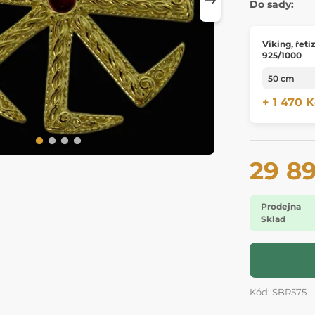
Do sady:
Viking, řetíze
925/1000
+ 1 470 K
29 8
Prodejna
Sklad
Kód: SBR575