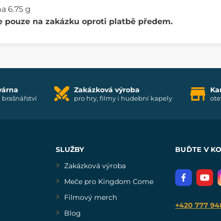
a 6.75 g
e pouze na zakázku oproti platbě předem.
várna
Zakázková výroba
Ka
i brašnářství
pro hry, filmy i hudební kapely
ote
SLUŽBY
BUĎTE V K
Zakázková výroba
Meče pro Kingdom Come
Filmový merch
+420 777 94
Blog