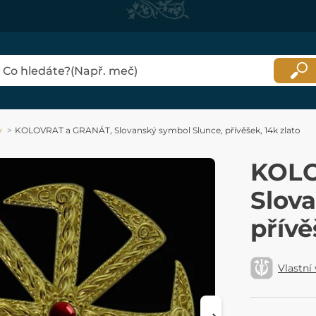
y
KOLOVRAT a GRANÁT, Slovanský symbol Slunce, přívěšek, 14k zlato
KOLO
Slov
přívě
Vlastní