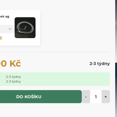
k ag
č
90 Kč
2-3 týdny
2-3 týdny
2-3 týdny
-
+
DO KOŠÍKU