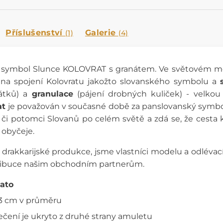
Příslušenství
Galerie
(1)
(4)
ý symbol Slunce KOLOVRAT s granátem. Ve světovém m
li na spojení Kolovratu jakožto slovanského symbolu a
rátků) a
granulace
(pájení drobných kuliček) - velko
at
je považován v současné době za panslovanský symbol
é či potomci Slovanů po celém světě a zdá se, že cesta
 obyčeje.
í drakkarijské produkce, jsme vlastníci modelu a odlévac
tribuce našim obchodním partnerům.
lato
3.3 cm v průměru
ečení je ukryto z druhé strany amuletu