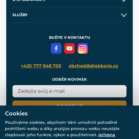
Obchodní podmínky
O nás
SLUŽBY
Velkoobchod
Naše dílny
Nákup na splátky
Zakázková výroba
Pro média
Meče pro Kingdom Come
BUĎTE V KONTAKTU
Volná místa
Filmový merch
Blog
+420 777 948 705
obchod@drakkaria.cz
ODBĚR NOVINEK
ODEBÍRAT
Cookies
Používáme cookies, abychom Vám umožnili pohodlné
prohlížení webu a díky analýze provozu webu neustále
zlepšovali jeho funkce, výkon a použitelnost.
ochrana