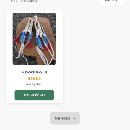
1-1
z 1 produktů
MOKASÍNKY III
990 Kč
4-6 týdnů
DO KOŠÍKU
Nahoru