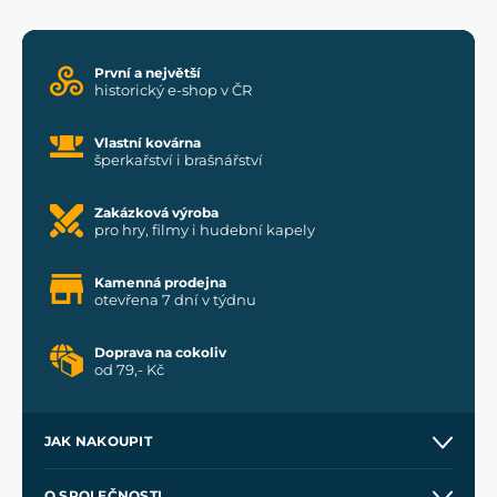
První a největší
historický e-shop v ČR
Vlastní kovárna
šperkařství i brašnářství
Zakázková výroba
pro hry, filmy i hudební kapely
Kamenná prodejna
otevřena 7 dní v týdnu
Doprava na cokoliv
od 79,- Kč
JAK NAKOUPIT
Kontakt a prodejny
O SPOLEČNOSTI